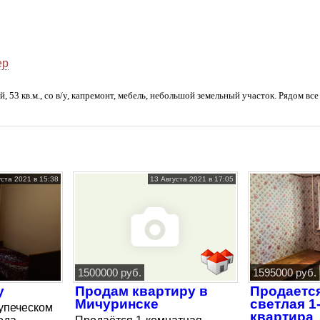
ер
й, 53 кв.м., со в/у, капремонт, мебель, небольшой земельный участок. Рядом в
уста 2021 в 15:38
13 Августа 2021 в 17:05
1500000 руб.
1595000 руб.
у
Продам квартиру в
Продается
Мичуринске
светлая 1
купеческом
квартира