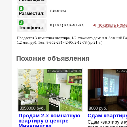
Ekaterina
Разместил:
◄
показать ном
8 (XXX) XXX-XX-XX
Телефоны:
Продается 3-комнатная квартира, 1/2-этажного дома в п. Зеленый Га
1,2 млн. руб. Тел.: 8-962-231-42-95, 2-12-78 (до 21 ч.)
Похожие объявления
15 Августа 2022 в 23:09
19 Авг
3950000 руб.
8000 руб.
Продам 2-х комнатную
Сдам квартир
квартиру в центре
Сдам квартиру в 
Мичуринска