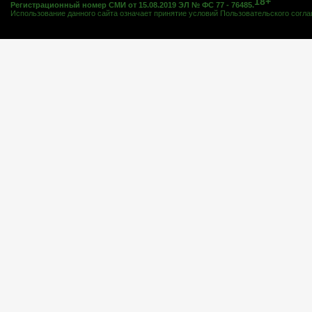
18+
Регистрационный номер СМИ от 15.08.2019 ЭЛ № ФС 77 - 76485.
Использование данного сайта означает принятие условий
Пользовательского согл