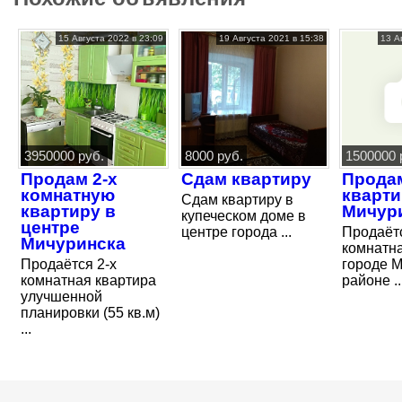
15 Августа 2022 в 23:09
19 Августа 2021 в 15:38
13 А
3950000 руб.
8000 руб.
1500000 
Продам 2-х
Сдам квартиру
Прода
комнатную
кварти
Сдам квартиру в
квартиру в
Мичур
купеческом доме в
центре
центре города ...
Продаётс
Мичуринска
комнатна
Продаётся 2-х
городе М
комнатная квартира
районе ..
улучшенной
планировки (55 кв.м)
...