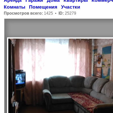
Аренда
Гаражи
Дома
Квартиры
Коммерч
Комнаты
Помещения
Участки
Просмотров всего:
1425 •
ID:
25279