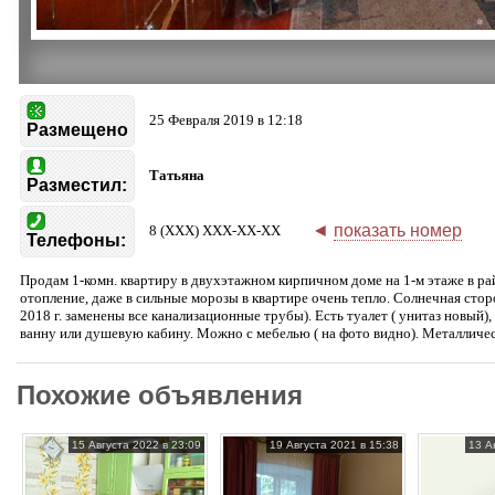
25 Февраля 2019 в 12:18
Размещено
Татьяна
Разместил:
◄
показать номер
8 (XXX) XXX-XX-XX
Телефоны:
Продам 1-комн. квартиру в двухэтажном кирпичном доме на 1-м этаже в ра
отопление, даже в сильные морозы в квартире очень тепло. Солнечная стор
2018 г. заменены все канализационные трубы). Есть туалет ( унитаз новый),
ванну или душевую кабину. Можно с мебелью ( на фото видно). Металлическ
Похожие объявления
15 Августа 2022 в 23:09
19 Августа 2021 в 15:38
13 А