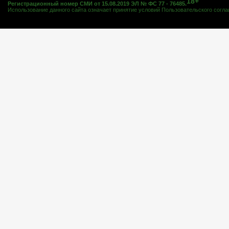
18+
Регистрационный номер СМИ от 15.08.2019 ЭЛ № ФС 77 - 76485.
Использование данного сайта означает принятие условий
Пользовательского согл