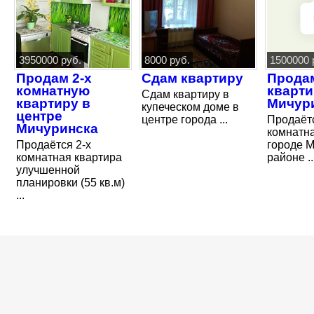
3950000 руб.
8000 руб.
1500000 
Продам 2-х
Сдам квартиру
Прода
комнатную
кварти
Сдам квартиру в
квартиру в
Мичур
купеческом доме в
центре
центре города ...
Продаётс
Мичуринска
комнатна
Продаётся 2-х
городе М
комнатная квартира
районе ..
улучшенной
планировки (55 кв.м)
...