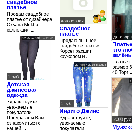
свадебное
платье
Продам свадебное
платье от дизайнера
договорная
Oksana Mukha
Свадебное
коллекция ...
платье
договорн
22 Июня 2015 в 13:44
Продаю пышное
Платье
свадебное платье.
кто лю
Корсет расшит
зелёны
кружевом и ...
Платье с
22 Июня 2015 в 13:25
размер б
48.Торг ..
1 руб.
6
Детская
джинсовая
одежда
Здравствуйте,
1 руб.
уважаемые
Индиго Джинс
покупатели!
Предлагаем Вам
Здравствуйте,
2000 руб
ознакомиться с
уважаемые
Мужск
нашей ...
покупатели!