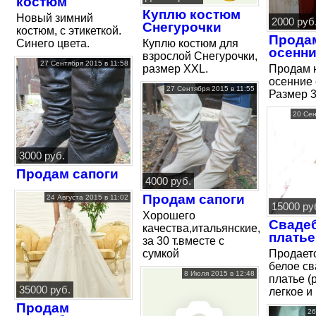
костюм
Куплю костюм
Новый зимний
2000 руб
Снегурочки
костюм, с этикеткой.
Прода
Синего цвета.
Куплю костюм для
осенни
взрослой Снегурочки,
27 Сентября 2015 в 11:58
размер ХХL.
Продам 
осенние 
27 Сентября 2015 в 11:55
Размер 3
20 Сен
3000 руб.
Продам сапоги
4000 руб.
Продам сапоги
24 Августа 2015 в 11:02
15000 ру
Хорошего
Сваде
качества,итальянские,покупали
платье
за 30 т.вместе с
сумкой
Продаетс
белое с
8 Июля 2015 в 12:48
платье (р
35000 руб.
легкое и .
Продам
26