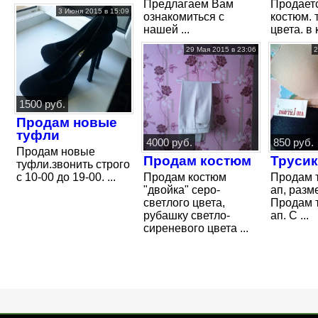
Предлагаем Вам
Продает
3 Июня 2015 в 15:09
ознакомиться с
костюм. 
нашей ...
цвета. в 
29 Мая 2015 в 23:06
2
1500 руб.
Продам новые
туфли
4000 руб.
850 руб.
Продам новые
Продам костюм
Трусик
туфли.звонить строго
с 10-00 до 19-00. ...
Продам костюм
Продам т
"двойка" серо-
ап, разм
светлого цвета,
Продам т
рубашку светло-
ап. С ...
сиреневого цвета ...