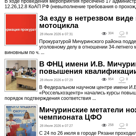
В ходе проведения мероприятия пресечено 17 администр
12.26,12.8 КоАП РФ (невыполнение требования о прохожд
За езду в нетрезвом вид
мотоцикла
304
0
28 Июля 2026 в 07:31
Прокуратурой Мичуринского района подде
уголовному делу в отношении 34-летнего 
виновным по ч. ...
В ФНЦ имени И.В. Мичури
повышения квалификаци
954
0
28 Июля 2026 в 07:29
В Федеральном научном центре имени И.
«Россельхозцентр» начались курсы повы
порядок подтверждения соответствия ...
Мичуринские метатели но
чемпионата ЦФО
258
0
28 Июля 2026 в 07:27
С 24 по 26 июля в городе Рязани проход