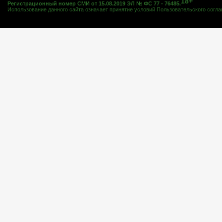
18+
Регистрационный номер СМИ от 15.08.2019 ЭЛ № ФС 77 - 76485.
Использование данного сайта означает принятие условий
Пользовательского согл