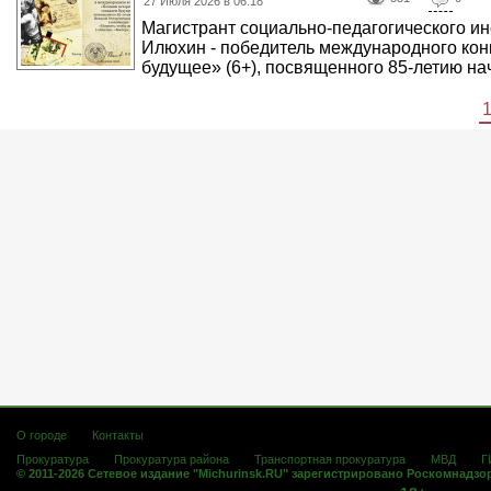
27 Июля 2026 в 06:18
Магистрант социально-педагогического ин
Илюхин - победитель международного кон
будущее» (6+), посвященного 85-летию нач
О городе
Контакты
Прокуратура
Прокуратура района
Транспортная прокуратура
МВД
Г
© 2011-2026 Сетевое издание "Michurinsk.RU" зарегистрировано Роскомнадзо