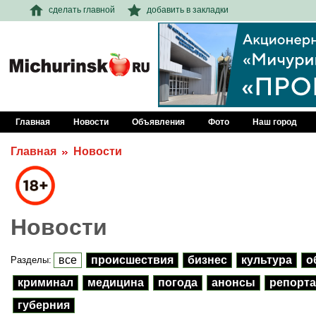
сделать главной
добавить в закладки
Главная
Новости
Объявления
Фото
Наш город
Главная
Новости
Новости
все
происшествия
бизнес
культура
о
Разделы:
криминал
медицина
погода
анонсы
репорта
губерния