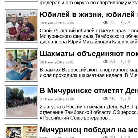
федерального округа по спортивному метан
Юбилей в жизни, юбилей
335
0
28 Июля 2026 в 07:05
Свой 75-летний юбилей отметил врач с п
Мичуринского филиала Тамбовского облас
диспансера Юрий Михайлович Каширский.
Шахматы объединяют по
809
0
28 Июля 2026 в 07:01
В рамках Всероссийского спортивного мар
июля проходила шахматная неделя. В Мичу
В Мичуринске отметят Де
415
0
27 Июля 2026 в 19:00
2 августа в России отмечают День ВДВ. П
отделения Тамбовской области Общеросс
«Российский Союз ветеранов ...
Мичуринец победил на м
331
0