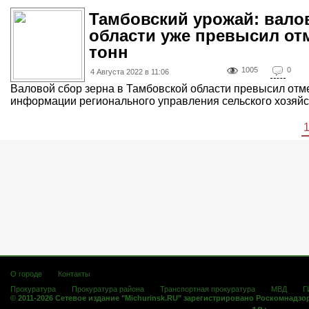
Тамбовский урожай: вало
области уже превысил от
тонн
1005
0
4 Августа 2022 в 11:06
Валовой сбор зерна в Тамбовской области превысил отме
информации регионального управления сельского хозяйств
О городе
Контакты
Прокуратура
Прокуратура района
Транспортная прокуратура
МВД
Г
© 2011-2026 Сетевое издание "Michurinsk.RU" зарегистрировано Роскомнадзо