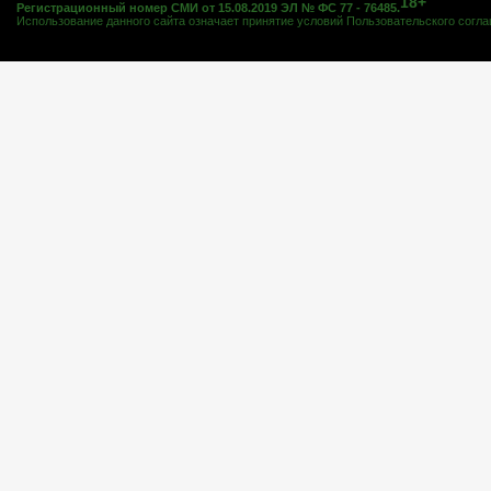
18+
Регистрационный номер СМИ от 15.08.2019 ЭЛ № ФС 77 - 76485.
Использование данного сайта означает принятие условий
Пользовательского согл