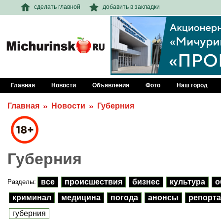
сделать главной
добавить в закладки
Главная
Новости
Объявления
Фото
Наш город
Главная
Новости
Губерния
Губерния
все
происшествия
бизнес
культура
о
Разделы:
криминал
медицина
погода
анонсы
репорта
губерния