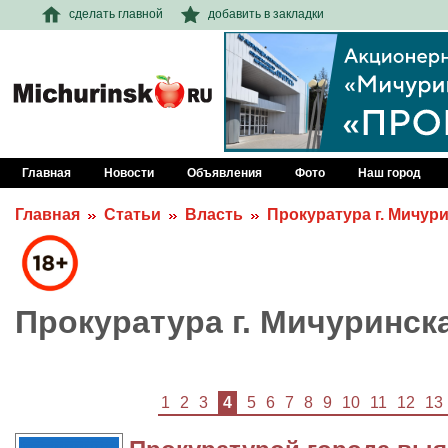
сделать главной
добавить в закладки
Главная
Новости
Объявления
Фото
Наш город
Главная
Статьи
Власть
Прокуратура г. Мичур
Прокуратура г. Мичуринск
1
2
3
4
5
6
7
8
9
10
11
12
13