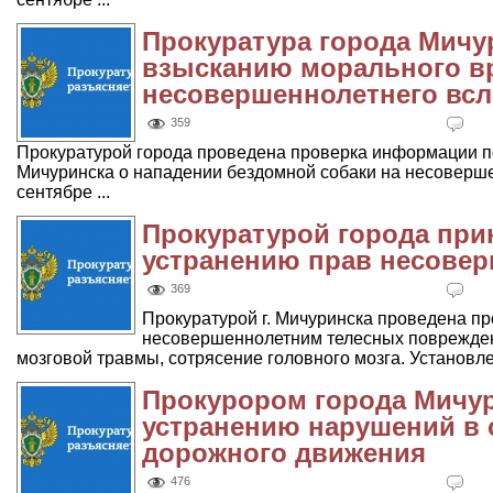
Прокуратура города Мичу
взысканию морального вр
несовершеннолетнего всл
359
Прокуратурой города проведена проверка информации 
Мичуринска о нападении бездомной собаки на несоверше
сентябре ...
Прокуратурой города при
устранению прав несове
369
Прокуратурой г. Мичуринска проведена пр
несовершеннолетним телесных поврежден
мозговой травмы, сотрясение головного мозга. Установлено
Прокурором города Мичу
устранению нарушений в 
дорожного движения
476