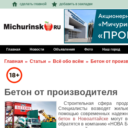
сделать главной
добавить в закладки
Главная
Новости
Объявления
Фото
Наш город
Главная
Статьи
Всё обо всём
Бетон от произ
Бетон от производителя
Строительная сфера прод
Специалисты возводят жилы
помощью современных надежны
бетон в Новоалтайске
могут в
обратятся в компанию «НОВА Б