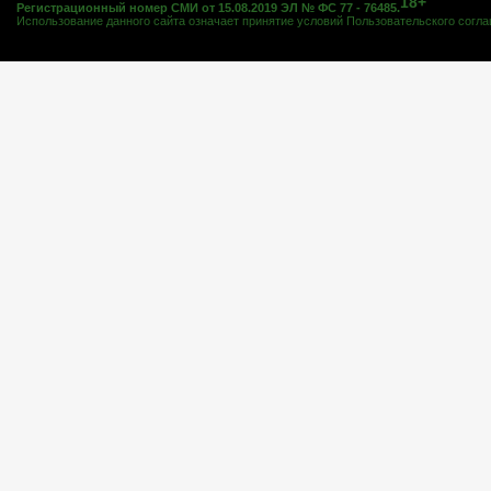
18+
Регистрационный номер СМИ от 15.08.2019 ЭЛ № ФС 77 - 76485.
Использование данного сайта означает принятие условий
Пользовательского согл