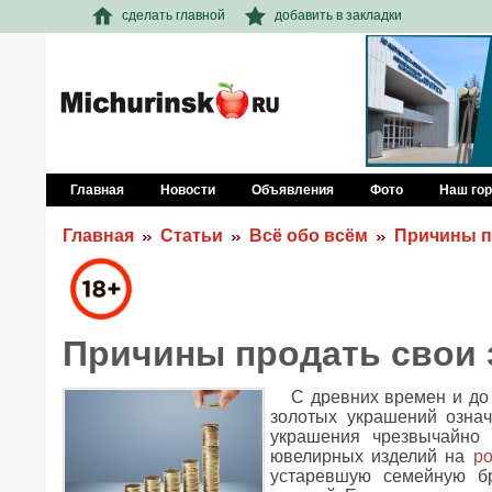
сделать главной
добавить в закладки
Главная
Новости
Объявления
Фото
Наш го
Главная
Статьи
Всё обо всём
Причины п
Причины продать свои 
С древних времен и до 
золотых украшений означ
украшения чрезвычайно 
ювелирных изделий на
po
устаревшую семейную б