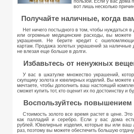
пользой. Если у вас дома 
вот лишь несколько причин
Получайте наличные, когда ва
Нет ничего постыдного в том, чтобы нуждаться в
или огромные медицинские расходы, вы можете 
украшения. Не берите кредит с ошеломляющи
картам. Продажа золотых украшений за наличные д
не влезая еще больше в долги.
Избавьтесь от ненужных веще
У вас в шкатулке множество украшений, кото
скупщику золота и ювелирных изделий. Вы можете 
мечтаете, чтобы дополнить ваш настоящий комплек
сможет купить тот, кто оценит их по достоинству и б
Воспользуйтесь повышением ц
Стоимость золото все время растет в цене. Эт
как палладий и серебро. Если у вас дома ест
рублей. Ювелирные изделия, которые вы или ваш л
раз, поэтому вы можете обеспечить большую отдачу