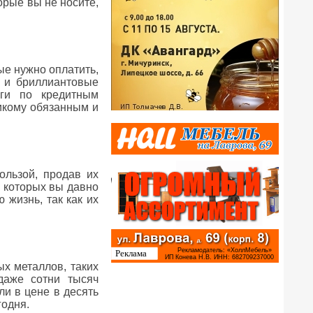
орые вы не носите,
ые нужно оплатить,
е и бриллиантовые
ги по кредитным
никому обязанным и
ользой, продав их
о которых вы давно
 жизнь, так как их
ых металлов, таких
даже сотни тысяч
и в цене в десять
годня.