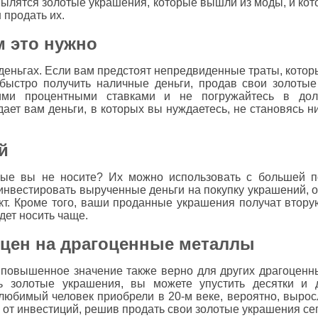
пылятся золотые украшения, которые вышли из моды, и кот
 продать их.
м это нужно
 деньгах. Если вам предстоят непредвиденные траты, котор
быстро получить наличные деньги, продав свои золоты
ми процентными ставками и не погружайтесь в дол
ает вам деньги, в которых вы нуждаетесь, не становясь 
й
рые вы не носите? Их можно использовать с большей п
инвестировать вырученные деньги на покупку украшений, 
т. Кроме того, ваши проданные украшения получат вторую
удет носить чаще.
ен на драгоценные металлы
о повышенное значение также верно для других драгоценн
ь золотые украшения, вы можете упустить десятки и 
юбимый человек приобрели в 20-м веке, вероятно, выросл
 от инвестиций, решив продать свои золотые украшения се