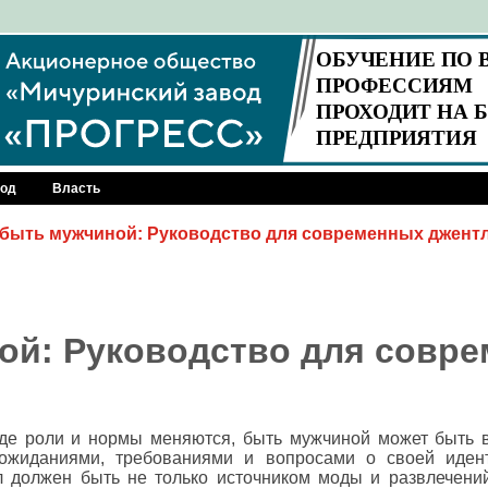
род
Власть
 быть мужчиной: Руководство для современных джент
ой: Руководство для совр
где роли и нормы меняются, быть мужчиной может быть
ожиданиями, требованиями и вопросами о своей идент
л должен быть не только источником моды и развлечений