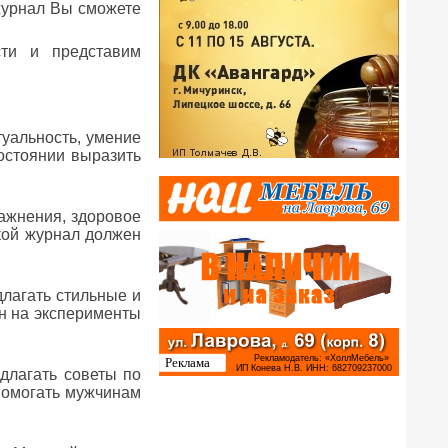
журнал Вы сможете
ти и представим
уальность, умение
остоянии выразить
ажнения, здоровое
кой журнал должен
лагать стильные и
н на эксперименты
длагать советы по
помогать мужчинам