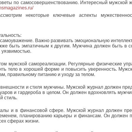
 советы по самосовершенствованию. Интересный мужской 
ensmagazines.ru/
ссмотрим некоторые ключевые аспекты мужественнос
альность:
 самоуважение. Важно развивать эмоциональную интеллект
акже быть эмпатичным к другим. Мужчина должен быть в с
и уязвимостью.
том мужской самореализации. Регулярные физические упр
нить тело в хорошей форме и повысить уверенность. Мужс
ам, правильному питанию и уходу за телом.
внешности и стиля мужчины. Мужской журнал должен пред
уаров и гардероба в целом. Он должен вдохновлять мужчи
й стиль.
налы и в финансовой сфере. Мужской журнал должен пре
ременем, планированию карьеры и финансам. Он должен 
сех сферах жизни.