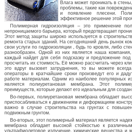
Влага может проникать в стены
проблемы, такие как поврежден
и появление плесени. Поли
эффективное решение этой про
Полимерная гидроизоляция – это применение по
непроницаемого барьера, который предотвращает проник
Этот метод защиты широко используется в строительств
ремонта старых зданий. На сегодняшний день рынок ко
свои услуги по гидроизоляции , будь то кровля, либо ст
разнообразен. Одной из них является наша компания
каждый найдет для себя подсказку и предложение под
просчитать их стоимость. Её можно рассчитать через кли
это вдруг вызовет затруднения, то вы можете всегд
операторы в кратчайшие сроки произведут его и даду
работе материалам. Одним из наиболее популярных и
является полиуретановая мембрана. Этот полим
преимуществ, которые делают его идеальным для созда
Во-первых, полиуретановая мембрана обладает высок
приспосабливаться к движениям и деформациям констру
важно в случае строительства на грунтах с повыше
подвижным грунтом.
Во-вторых, этот полимерный материал является наде
мембрана обладает высокой стойкостью к различным
ультрафиолетовое излучение, химические вещества и м