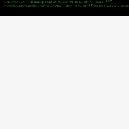
18+
Регистрационный номер СМИ от 15.08.2019 ЭЛ № ФС 77 - 76485.
Использование данного сайта означает принятие условий
Пользовательского согл