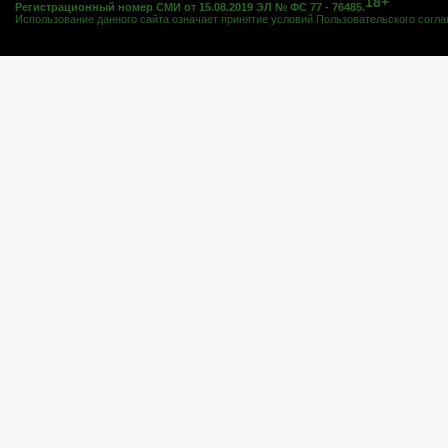
18+
Регистрационный номер СМИ от 15.08.2019 ЭЛ № ФС 77 - 76485.
Использование данного сайта означает принятие условий
Пользовательского согл