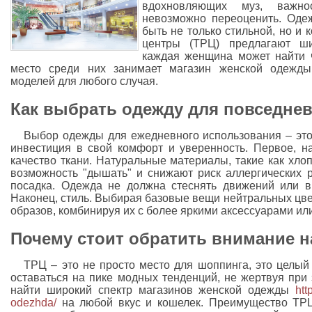
вдохновляющих муз, важн
невозможно переоценить. Оде
быть не только стильной, но и
центры (ТРЦ) предлагают ши
каждая женщина может найти ч
место среди них занимает магазин женской одежды,
моделей для любого случая.
Как выбрать одежду для повседне
Выбор одежды для ежедневного использования – это 
инвестиция в свой комфорт и уверенность. Первое, на
качество ткани. Натуральные материалы, такие как хло
возможность "дышать" и снижают риск аллергических р
посадка. Одежда не должна стеснять движений или в
Наконец, стиль. Выбирая базовые вещи нейтральных цве
образов, комбинируя их с более яркими аксессуарами ил
Почему стоит обратить внимание н
ТРЦ – это не просто место для шоппинга, это целый 
оставаться на пике модных тенденций, не жертвуя при
найти широкий спектр магазинов женской одежды
htt
odezhda/
на любой вкус и кошелек. Преимущество ТРЦ 