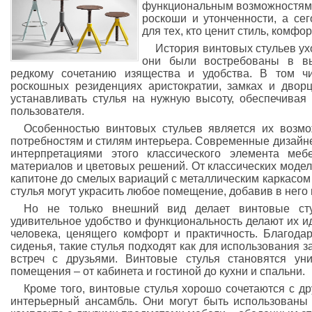
функциональным возможностям.
роскоши и утонченности, а се
для тех, кто ценит стиль, комфо
История винтовых стульев ухо
они были востребованы в в
редкому сочетанию изящества и удобства. В том ч
роскошных резиденциях аристократии, замках и двор
устанавливать стулья на нужную высоту, обеспечива
пользователя.
Особенностью винтовых стульев является их возмо
потребностям и стилям интерьера. Современные дизайн
интерпретациями этого классического элемента меб
материалов и цветовых решений. От классических моде
капитоне до смелых вариаций с металлическим каркасом
стулья могут украсить любое помещение, добавив в него 
Но не только внешний вид делает винтовые сту
удивительное удобство и функциональность делают их 
человека, ценящего комфорт и практичность. Благода
сиденья, такие стулья подходят как для использования за
встреч с друзьями. Винтовые стулья становятся у
помещения – от кабинета и гостиной до кухни и спальни.
Кроме того, винтовые стулья хорошо сочетаются с д
интерьерный ансамбль. Они могут быть использованы