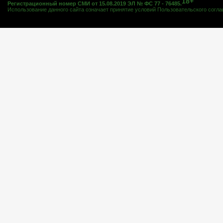
18+
Регистрационный номер СМИ от 15.08.2019 ЭЛ № ФС 77 - 76485.
Использование данного сайта означает принятие условий
Пользовательского согл