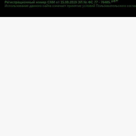
18+
Регистрационный номер СМИ от 15.08.2019 ЭЛ № ФС 77 - 76485.
Использование данного сайта означает принятие условий
Пользовательского согл