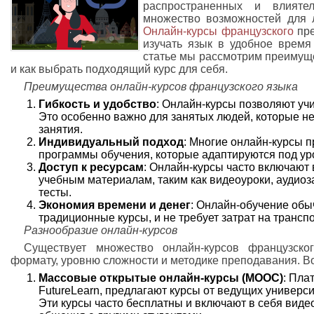
распространенных и влияте
множество возможностей для л
Онлайн-курсы французского
пре
изучать язык в удобное время
статье мы рассмотрим преимуще
и как выбрать подходящий курс для себя.
Преимущества онлайн-курсов французского языка
Гибкость и удобство
: Онлайн-курсы позволяют уч
Это особенно важно для занятых людей, которые н
занятия.
Индивидуальный подход
: Многие онлайн-курсы 
программы обучения, которые адаптируются под уро
Доступ к ресурсам
: Онлайн-курсы часто включают 
учебным материалам, таким как видеоуроки, аудиоз
тесты.
Экономия времени и денег
: Онлайн-обучение обы
традиционные курсы, и не требует затрат на транспо
Разнообразие онлайн-курсов
Существует множество онлайн-курсов французско
формату, уровню сложности и методике преподавания. Во
Массовые открытые онлайн-курсы (MOOC)
: Пла
FutureLearn, предлагают курсы от ведущих универс
Эти курсы часто бесплатны и включают в себя виде