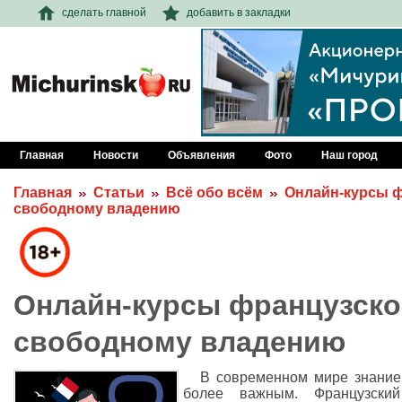
сделать главной
добавить в закладки
Главная
Новости
Объявления
Фото
Наш город
Главная
Статьи
Всё обо всём
Онлайн-курсы ф
свободному владению
Онлайн-курсы французског
свободному владению
В современном мире знание
более важным. Французски