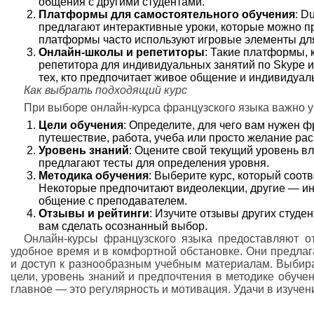
общения с другими студентами.
Платформы для самостоятельного обучения
: D
предлагают интерактивные уроки, которые можно пр
платформы часто используют игровые элементы дл
Онлайн-школы и репетиторы
: Такие платформы, к
репетитора для индивидуальных занятий по Skype 
тех, кто предпочитает живое общение и индивидуал
Как выбрать подходящий курс
При выборе онлайн-курса французского языка важно у
Цели обучения
: Определите, для чего вам нужен ф
путешествие, работа, учеба или просто желание рас
Уровень знаний
: Оцените свой текущий уровень 
предлагают тесты для определения уровня.
Методика обучения
: Выберите курс, который соот
Некоторые предпочитают видеолекции, другие — и
общение с преподавателем.
Отзывы и рейтинги
: Изучите отзывы других студен
вам сделать осознанный выбор.
Онлайн-курсы французского языка предоставляют о
удобное время и в комфортной обстановке. Они предлаг
и доступ к разнообразным учебным материалам. Выбира
цели, уровень знаний и предпочтения в методике обуче
главное — это регулярность и мотивация. Удачи в изучен