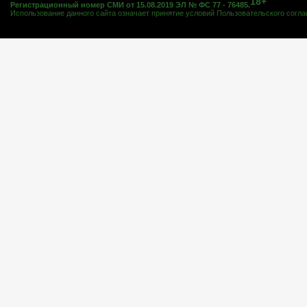
18+
Регистрационный номер СМИ от 15.08.2019 ЭЛ № ФС 77 - 76485.
Использование данного сайта означает принятие условий
Пользовательского согл