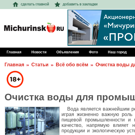
сделать главной
добавить в закладки
Главная
Новости
Объявления
Фото
Наш город
Главная
Статьи
Всё обо всём
Очистка воды 
Очистка воды для промы
Вода является важнейшим р
играя жизненно важную роль в
пищевой промышленности и м
качество, напрямую влияет н
продукции и экологическую ус