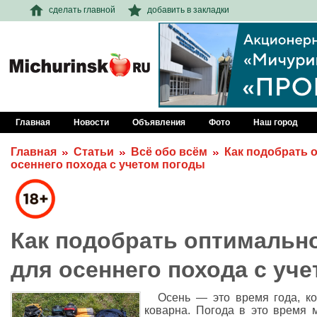
сделать главной
добавить в закладки
Главная
Новости
Объявления
Фото
Наш город
Главная
Статьи
Всё обо всём
Как подобрать 
осеннего похода с учетом погоды
Как подобрать оптимальн
для осеннего похода с уч
Осень — это время года, ко
коварна. Погода в это время 