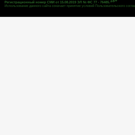
18+
Регистрационный номер СМИ от 15.08.2019 ЭЛ № ФС 77 - 76485.
Использование данного сайта означает принятие условий
Пользовательского согл