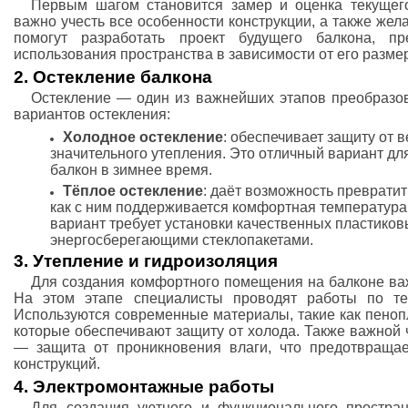
Первым шагом становится замер и оценка текущего
важно учесть все особенности конструкции, а также же
помогут разработать проект будущего балкона, п
использования пространства в зависимости от его разме
2. Остекление балкона
Остекление — один из важнейших этапов преобразов
вариантов остекления:
Холодное остекление
: обеспечивает защиту от в
значительного утепления. Это отличный вариант для
балкон в зимнее время.
Тёплое остекление
: даёт возможность превратит
как с ним поддерживается комфортная температура 
вариант требует установки качественных пластико
энергосберегающими стеклопакетами.
3. Утепление и гидроизоляция
Для создания комфортного помещения на балконе важ
На этом этапе специалисты проводят работы по теп
Используются современные материалы, такие как пеноп
которые обеспечивают защиту от холода. Также важной 
— защита от проникновения влаги, что предотвраща
конструкций.
4. Электромонтажные работы
Для создания уютного и функционального простран