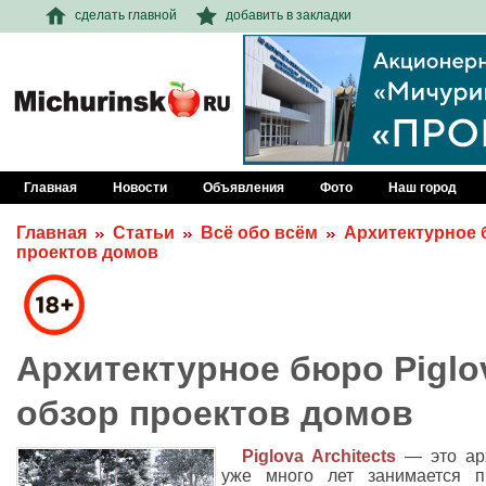
сделать главной
добавить в закладки
Главная
Новости
Объявления
Фото
Наш город
Главная
Статьи
Всё обо всём
Архитектурное б
проектов домов
Архитектурное бюро Piglov
обзор проектов домов
Piglova Architects
— это арх
уже много лет занимается п