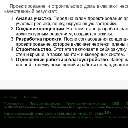
Проектирование и строительство дома включают неск
качественный результат:
Анализ участка
. Перед началом проектирования а
участка: рельеф, почву, окружающую застройку.
Создание концепции
. На этом этапе разрабатыва
архитектурным решениям, создаются эскизы.
Разработка проекта
. После согласования концепц
проектирование, которое включает чертежи, планы 
Строительство
. Этот этап включает в себя закуп
стен и крыши, а также монтаж инженерных систем.
Отделочные работы и благоустройство
. Заверш
дверей, отделку помещений и работы по ландшафтн
О городе
Контакты
Прокуратура
Прокуратура района
Транспортная прокуратура
МВД
Г
© 2011-2026 Сетевое издание "Michurinsk.RU" зарегистрировано Роскомнадзо
18+
Регистрационный номер СМИ от 15.08.2019 ЭЛ № ФС 77 - 76485.
Использование данного сайта означает принятие условий
Пользовательского согл