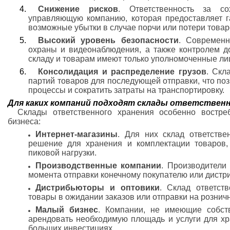
Снижение рисков
. Ответственность за со
управляющую компанию, которая предоставляет г
возможные убытки в случае порчи или потери товаро
Высокий уровень безопасности
. Современ
охраны и видеонаблюдения, а также контролем дос
складу и товарам имеют только уполномоченные ли
Консолидация и распределение грузов
. Скл
партий товаров для последующей отправки, что по
процессы и сократить затраты на транспортировку.
Для каких компаний подходят склады ответственн
Склады ответственного хранения особенно востре
бизнеса:
Интернет-магазины
. Для них склад ответств
решение для хранения и комплектации товаров
пиковой нагрузки.
Производственные компании
. Производители
момента отправки конечному покупателю или дистр
Дистрибьюторы и оптовики
. Склад ответст
товары в ожидании заказов или отправки на розничн
Малый бизнес
. Компании, не имеющие собст
арендовать необходимую площадь и услуги для хр
больших инвестициях.