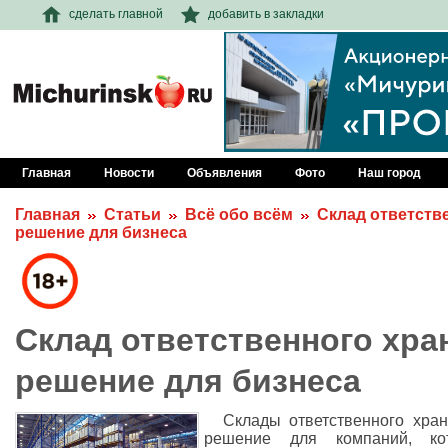
сделать главной
добавить в закладки
Главная
Новости
Объявления
Фото
Наш город
Главная
Статьи
Всё обо всём
Склад ответств
решение для бизнеса
Склад ответственного хра
решение для бизнеса
Склады ответственного хра
решение для компаний, ко