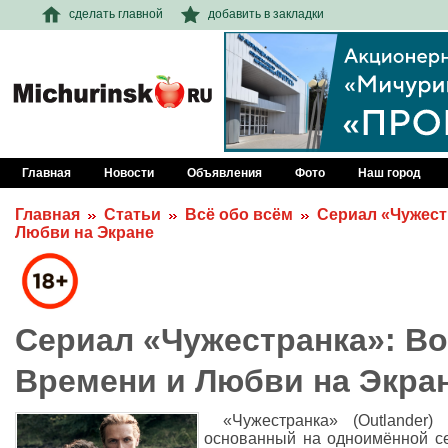
сделать главной
добавить в закладки
Главная
Новости
Объявления
Фото
Наш город
Главная
Статьи
Всё обо всём
Сериал «Чужест
Любви на Экране
Сериал «Чужестранка»: В
Времени и Любви на Экра
«Чужестранка» (Outlander)
основанный на одноимённой се