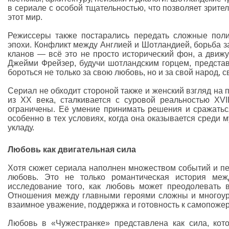
в сериале с особой тщательностью, что позволяет зрит
этот мир.
Режиссеры также постарались передать сложные поли
эпохи. Конфликт между Англией и Шотландией, борьба з
кланов — всё это не просто исторический фон, а движ
Джейми Фрейзер, будучи шотландским горцем, представ
бороться не только за свою любовь, но и за свой народ, с
Сериал не обходит стороной также и женский взгляд на
из XX века, сталкивается с суровой реальностью XVI
ограничены. Её умение принимать решения и сражатьс
особенно в тех условиях, когда она оказывается среди
укладу.
Любовь как двигательная сила
Хотя сюжет сериала наполнен множеством событий и пе
любовь. Это не только романтическая история ме
исследование того, как любовь может преодолевать в
Отношения между главными героями сложны и многоуров
взаимное уважение, поддержка и готовность к самопоже
Любовь в «Чужестранке» представлена как сила, кот