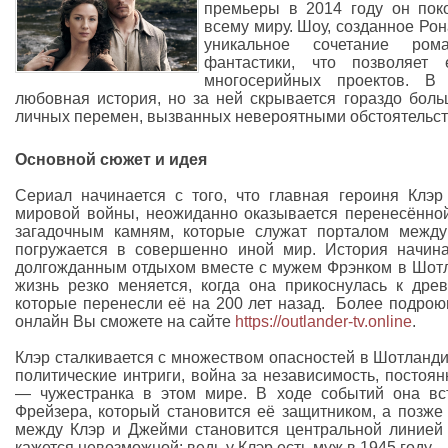
премьеры в 2014 году он пок
всему миру. Шоу, созданное Ро
уникальное сочетание ром
фантастики, что позволяет
многосерийных проектов. В
любовная история, но за ней скрывается гораздо боль
личных перемен, вызванных невероятными обстоятельст
Основной сюжет и идея
Сериал начинается с того, что главная героиня Клэ
мировой войны, неожиданно оказывается перенесённой
загадочным камням, которые служат порталом между
погружается в совершенно иной мир. История начина
долгожданным отдыхом вместе с мужем Фрэнком в Шотл
жизнь резко меняется, когда она прикоснулась к дре
которые перенесли её на 200 лет назад. Более подроюн
онлайн Вы сможете на сайте
https://outlander-tv.online
.
Клэр сталкивается с множеством опасностей в Шотландии
политические интриги, война за независимость, постоян
— чужестранка в этом мире. В ходе событий она вс
Фрейзера, который становится её защитником, а позж
между Клэр и Джейми становится центральной линией 
кажется невозможной: ведь у Клэр есть муж в 1945 году.