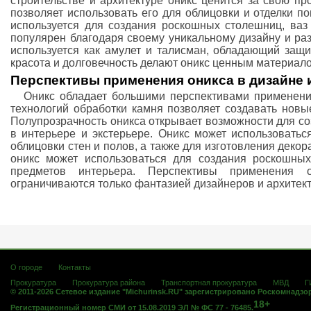
строительстве и архитектуре оникс ценится за свою проч
позволяет использовать его для облицовки и отделки п
используется для создания роскошных столешниц, ваз
популярен благодаря своему уникальному дизайну и раз
используется как амулет и талисман, обладающий защи
красота и долговечность делают оникс ценным материал
Перспективы применения оникса в дизайне 
Оникс обладает большими перспективами применения
технологий обработки камня позволяет создавать новы
Полупрозрачность оникса открывает возможности для с
в интерьере и экстерьере. Оникс может использоватьс
облицовки стен и полов, а также для изготовления деко
оникс может использоваться для создания роскошных
предметов интерьера. Перспективы применения 
ограничиваются только фантазией дизайнеров и архитек
О городе
Контакты
Прокуратура
Прокуратура района
Транспортная прокуратура
МВД
Г
© 2011-2026 Сетевое издание "Michurinsk.RU" зарегистрировано Роскомнадзо
18+
Регистрационный номер СМИ от 15.08.2019 ЭЛ № ФС 77 - 76485.