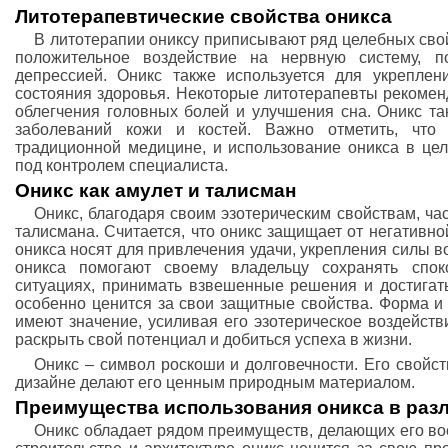
Литотерапевтические свойства оникса
В литотерапии ониксу приписывают ряд целебных свой
положительное воздействие на нервную систему, п
депрессией. Оникс также используется для укрепле
состояния здоровья. Некоторые литотерапевты рекомен
облегчения головных болей и улучшения сна. Оникс та
заболеваний кожи и костей. Важно отметить, что
традиционной медицине, и использование оникса в це
под контролем специалиста.
Оникс как амулет и талисман
Оникс, благодаря своим эзотерическим свойствам, час
талисмана. Считается, что оникс защищает от негативной
оникса носят для привлечения удачи, укрепления силы в
оникса помогают своему владельцу сохранять спо
ситуациях, принимать взвешенные решения и достигат
особенно ценится за свои защитные свойства. Форма и
имеют значение, усиливая его эзотерическое воздейств
раскрыть свой потенциал и добиться успеха в жизни.
Оникс – символ роскоши и долговечности. Его свойст
дизайне делают его ценным природным материалом.
Преимущества использования оникса в раз
Оникс обладает рядом преимуществ, делающих его во