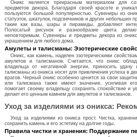
Оникс является прекрасным материалом для со
предметов декора. Благодаря своей красоте и уника
пользуются большой популярностью. Сувениры из они
статуэток, шкатулок, подсвечников и других небольших п
такие как вазы, шары и пирамиды, добавляют интер
Полосатый рисунок и разнообразие цвета дела
неповторимым. Сувениры и предметы декора из оник
украшением для любого дома.
Амулеты и талисманы: Эзотерические свойс
Оникс, как камень, наделен эзотерическими свойства
амулетов и талисманов. Считается, что оникс обла
владельца от негативной энергии, приносить удачу
талисманы из оникса носят для привлечения успеха в де
врагов. Черный оникс особенно ценится за свои защитн
или талисмана также имеют значение, усиливая его
помогает своему владельцу сохранять спокойствие и у
делает его ценным камнем для амулетов и талисманов.
Уход за изделиями из оникса: Рек
Уход за изделиями из оникса прост. Чистка, хранен
сохранить камень и его эстетику на долгие годы.
Правила чистки и хранения: Поддержание п