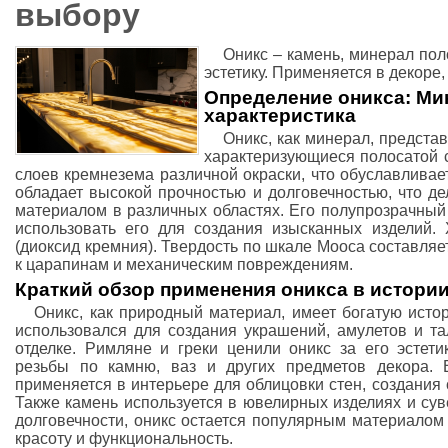
выбору
Оникс – камень, минерал пол
эстетику. Применяется в декоре,
Определение оникса: Ми
характеристика
Оникс, как минерал, предста
характеризующиеся полосатой с
слоев кремнезема различной окраски, что обуславливае
обладает высокой прочностью и долговечностью, что д
материалом в различных областях. Его полупрозрачный
использовать его для создания изысканных изделий.
(диоксид кремния). Твердость по шкале Мооса составляет
к царапинам и механическим повреждениям.
Краткий обзор применения оникса в истори
Оникс, как природный материал, имеет богатую исто
использовался для создания украшений, амулетов и та
отделке. Римляне и греки ценили оникс за его эстети
резьбы по камню, ваз и других предметов декора.
применяется в интерьере для облицовки стен, создания 
Также камень используется в ювелирных изделиях и сув
долговечности, оникс остается популярным материалом 
красоту и функциональность.