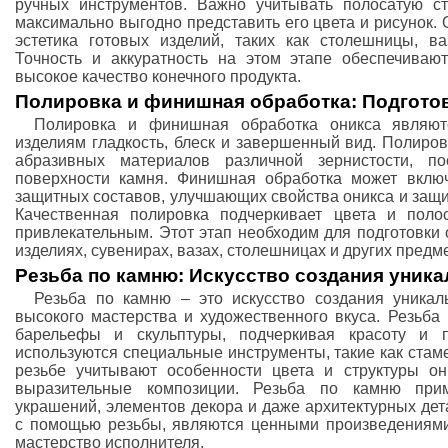
ручных инструментов. Важно учитывать полосатую ст
максимально выгодно представить его цвета и рисунок. 
эстетика готовых изделий, таких как столешницы, в
Точность и аккуратность на этом этапе обеспечива
высокое качество конечного продукта.
Полировка и финишная обработка: Подгото
Полировка и финишная обработка оникса являю
изделиям гладкость, блеск и завершенный вид. Полиро
абразивных материалов различной зернистости, п
поверхности камня. Финишная обработка может вклю
защитных составов, улучшающих свойства оникса и защ
Качественная полировка подчеркивает цвета и поло
привлекательным. Этот этап необходим для подготовки
изделиях, сувенирах, вазах, столешницах и других предм
Резьба по камню: Искусство создания уник
Резьба по камню – это искусство создания уникал
высокого мастерства и художественного вкуса. Резьба
барельефы и скульптуры, подчеркивая красоту и 
используются специальные инструменты, такие как стам
резьбе учитывают особенности цвета и структуры он
выразительные композиции. Резьба по камню прим
украшений, элементов декора и даже архитектурных дет
с помощью резьбы, являются ценными произведениями
мастерство исполнителя.