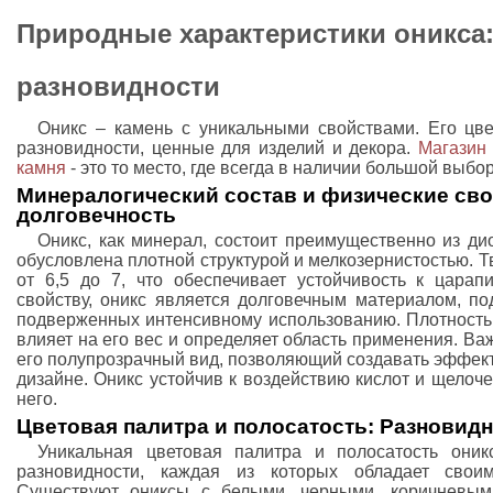
Природные характеристики оникса:
разновидности
Оникс – камень с уникальными свойствами. Его цв
разновидности, ценные для изделий и декора.
Магазин 
камня
- это то место, где всегда в наличии большой выбо
Минералогический состав и физические сво
долговечность
Оникс, как минерал, состоит преимущественно из дио
обусловлена плотной структурой и мелкозернистостью. 
от 6,5 до 7, что обеспечивает устойчивость к цара
свойству, оникс является долговечным материалом, по
подверженных интенсивному использованию. Плотность к
влияет на его вес и определяет область применения. В
его полупрозрачный вид, позволяющий создавать эффек
дизайне. Оникс устойчив к воздействию кислот и щелоче
него.
Цветовая палитра и полосатость: Разновидн
Уникальная цветовая палитра и полосатость оник
разновидности, каждая из которых обладает свои
Существуют ониксы с белыми, черными, коричневым