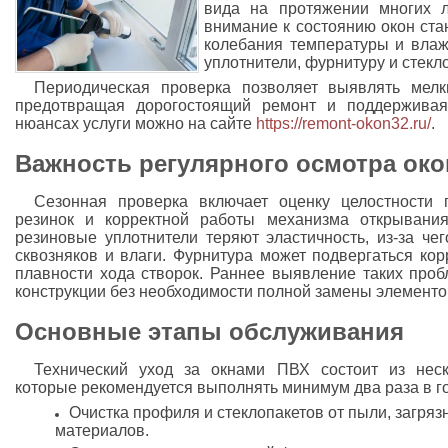
вида на протяжении многих л
внимание к состоянию окон ста
колебания температуры и влаж
уплотнители, фурнитуру и стекл
Периодическая проверка позволяет выявлять мелк
предотвращая дорогостоящий ремонт и поддержива
нюансах услуги можно на сайте
https://remont-okon32.ru/
.
Важность регулярного осмотра око
Сезонная проверка включает оценку целостности 
резинок и корректной работы механизма открывания
резиновые уплотнители теряют эластичность, из-за че
сквозняков и влаги. Фурнитура может подвергаться кор
плавности хода створок. Раннее выявление таких проб
конструкции без необходимости полной замены элементо
Основные этапы обслуживания
Технический уход за окнами ПВХ состоит из неск
которые рекомендуется выполнять минимум два раза в г
Очистка профиля и стеклопакетов от пыли, загряз
материалов.