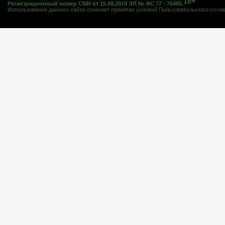
18+
Регистрационный номер СМИ от 15.08.2019 ЭЛ № ФС 77 - 76485.
Использование данного сайта означает принятие условий
Пользовательского согл