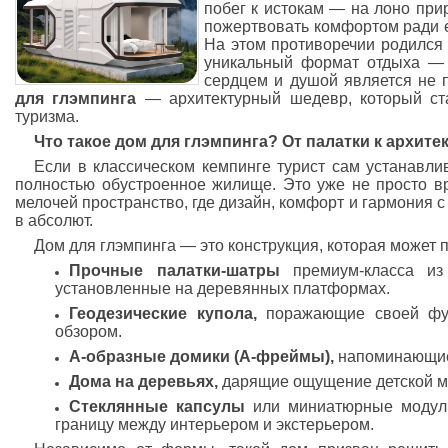
побег к истокам — на лоно при
пожертвовать комфортом ради е
На этом противоречии родился
уникальный формат отдыха — г
сердцем и душой является не 
для глэмпинга
— архитектурный шедевр, который ст
туризма.
Что такое дом для глэмпинга? От палатки к архите
Если в классическом кемпинге турист сам устанавлив
полностью обустроенное жилище. Это уже не просто в
мелочей пространство, где дизайн, комфорт и гармони
в абсолют.
Дом для глэмпинга — это конструкция, которая может
Прочные палатки-шатры
премиум-класса из 
установленные на деревянных платформах.
Геодезические купола,
поражающие своей фу
обзором.
А-образные домики (А-фреймы),
напоминающие
Дома на деревьях,
дарящие ощущение детской м
Стеклянные капсулы
или миниатюрные модул
границу между интерьером и экстерьером.