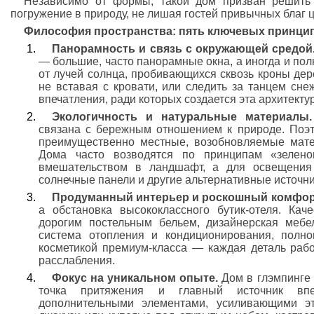
Независимо от формы, такой дом призван решить 
погружение в природу, не лишая гостей привычных благ 
Философия пространства: пять ключевых принци
Панорамность и связь с окружающей средой
— большие, часто панорамные окна, а иногда и по
от лучей солнца, пробивающихся сквозь кроны дер
не вставая с кровати, или следить за танцем сн
впечатления, ради которых создается эта архитекту
Экологичность и натуральные материалы.
связана с бережным отношением к природе. Поэт
преимущественно местные, возобновляемые матер
Дома часто возводятся по принципам «зелено
вмешательством в ландшафт, а для освещения 
солнечные панели и другие альтернативные источни
Продуманный интерьер и роскошный комфор
а обстановка высококлассного бутик-отеля. Кач
дорогим постельным бельем, дизайнерская мебел
система отопления и кондиционирования, полн
косметикой премиум-класса — каждая деталь раб
расслабления.
Фокус на уникальном опыте.
Дом в глэмпинге 
точка притяжения и главный источник впе
дополнительными элементами, усиливающими эт