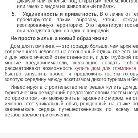
джакузи или купелью под открытым небом, костро
или гамак с видом на живописный пейзаж.
Уединенность и приватность.
В отличие от те
проектируются таким образом, чтобы кажд
изолированную территорию. Это гарантирует гост
они находятся один на один с природой.
Не просто жилье, а новый образ жизни
Дом для глэмпинга — это гораздо больше, чем архите
современного человека на осознанный отдых, где есть ме
и для экологической ответственности, и для глубокой п
многие предприниматели, желающие создать собс
рассматривают возможность
купить дом для глэмпинга
быстро запустить проект и предложить гостям готов
золотую середину между аскетизмом дикого туризма и бе
Инвестируя в строительство или решая купить дом дл
туристических резиденций предлагают своим гостям не 
историю о том, как можно жить в гармонии с миром, не о
именно этот уникальный опыт, рожденный на стыке р
завоевывать сердца путешественников по всему м
незабываемое приключение.