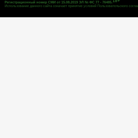
18+
Регистрационный номер СМИ от 15.08.2019 ЭЛ № ФС 77 - 76485.
Использование данного сайта означает принятие условий
Пользовательского согл