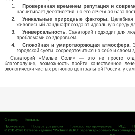
Проверенная временем репутация и соврем
насчитывает десятилетия, но его лечебная база пос
Уникальные природные факторы.
Целебная 
живописный ландшафт создают идеальную среду дл
Универсальность.
Санаторий подходит для люд
проблемами со здоровьем.
Спокойная и умиротворяющая атмосфера.
Э
городской суеты, сосредоточиться на себе и своем 
Санаторий «Малые Соли» — это не просто отды
благополучие, возможность пройти качественное ле
экологически чистых регионов центральной России, у сам
О городе
Контакты
Прокуратура
Прокуратура района
Транспортная прокуратура
МВД
Г
© 2011-2026 Сетевое издание "Michurinsk.RU" зарегистрировано Роскомнадзо