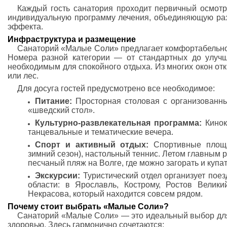
Каждый гость санатория проходит первичный осмотр 
индивидуальную программу лечения, объединяющую ра
эффекта.
Инфраструктура и размещение
Санаторий «Малые Соли» предлагает комфортабельное
Номера разной категории — от стандартных до улу
необходимым для спокойного отдыха. Из многих окон о
или лес.
Для досуга гостей предусмотрено все необходимое:
Питание:
Просторная столовая с организованны
«шведский стол».
Культурно-развлекательная программа:
Кинок
танцевальные и тематические вечера.
Спорт и активный отдых:
Спортивные площа
зимний сезон), настольный теннис. Летом главным
песчаный пляж на Волге, где можно загорать и купат
Экскурсии:
Туристический отдел организует пое
области: в Ярославль, Кострому, Ростов Велики
Некрасова, который находится совсем рядом.
Почему стоит выбрать «Малые Соли»?
Санаторий «Малые Соли» — это идеальный выбор для 
здоровью. Здесь гармонично сочетаются: