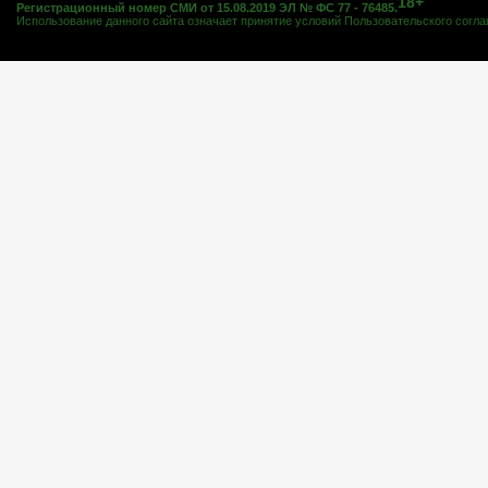
18+
Регистрационный номер СМИ от 15.08.2019 ЭЛ № ФС 77 - 76485.
Использование данного сайта означает принятие условий
Пользовательского согл