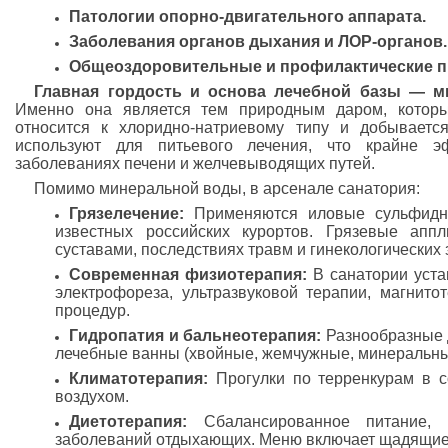
Патологии опорно-двигательного аппарата.
Заболевания органов дыхания и ЛОР-органов.
Общеоздоровительные и профилактические 
Главная гордость и основа лечебной базы — м
Именно она является тем природным даром, которы
относится к хлоридно-натриевому типу и добываетс
используют для питьевого лечения, что крайне эф
заболеваниях печени и желчевыводящих путей.
Помимо минеральной воды, в арсенале санатория:
Грязелечение:
Применяются иловые сульфидны
известных российских курортов. Грязевые апп
суставами, последствиях травм и гинекологических
Современная физиотерапия:
В санатории уста
электрофореза, ультразвуковой терапии, магнито
процедур.
Гидропатия и бальнеотерапия:
Разнообразные д
лечебные ванны (хвойные, жемчужные, минеральны
Климатотерапия:
Прогулки по терренкурам в с
воздухом.
Диетотерапия:
Сбалансированное питание, 
заболеваний отдыхающих. Меню включает щадящие