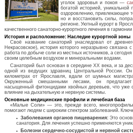
уголок здоровья и покоя —
са
богатой историей, уникальной
оздоровлению, привлекающее тех
но и восстановить силы, попра
регионе. Уютный курорт в Ярос
качественного санаторно-курортного лечения в гармонии
История и расположение: Наследие курортной зоны
Своё название санаторий унаследовал от древне
Некрасовское), история которого неразрывно связана с
работа по добыче соли из местных источников, а сегодня
своим целебным воздухом и минеральными водами.
Санаторий был основан в середине XX века, и за де
одной из ведущих здравниц Центральной России. Он
километрах от Ярославля, вдали от шумных магистр
Окруженный смешанными лесами, он предлагает 
насыщенный фитонцидами хвойных деревьев, что уже с
влияние на дыхательную и нервную системы.
Основные медицинские профили и лечебная база
«Малые Соли» — это, прежде всего, многопрофиль
помогают людям с широким спектром заболеваний. Ключ
Заболевания органов пищеварения:
Это основ
санатория. Для лечения успешно применяются уни
Болезни сердечно-сосудистой и нервной сист