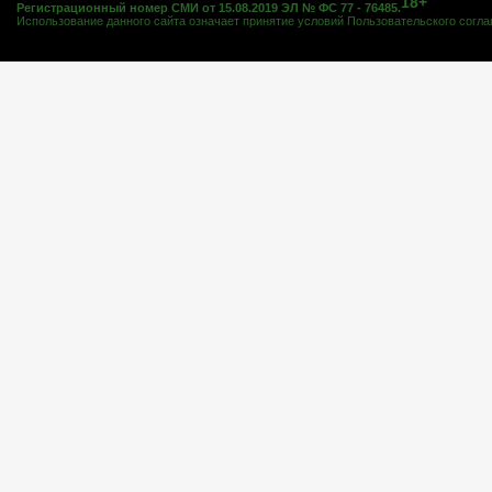
18+
Регистрационный номер СМИ от 15.08.2019 ЭЛ № ФС 77 - 76485.
Использование данного сайта означает принятие условий
Пользовательского согл