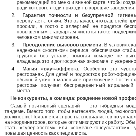
рекомендаций по меню и винной карте, чтобы созд
ради которого люди приходят в хорошие заведения.
Гарантия точности и безупречной гигиены
перепутает столики. Это означает, что ваш стейк п
просили, а гостю с аллергией не придется бесп
повышенным стандартам чистоты также поддержив
человеком минимизирован.
Преодоление вызовов времени.
В условиях к
надежным «костяком» сервиса, обеспечивая стаби
трудятся без устали, помогая команде не выг
владельца это и долгосрочная экономия, и уверенно
Магия «вау»-эффекта.
Особенно это чувств
ресторанах. Для детей и подростков робот-официа
обычный ужин в маленькое приключение. Гости ох
ресторан получает беспрецедентный виральный
места.
Не конкуренты, а команда: рождение новой профе
Самый позитивный сценарий — это гибридная модел
тандеме. Вместо того чтобы вытеснять людей, техноло
должности. Появляется спрос на специалистов по управ
на координаторов, которые оптимизируют их работу. Об
стать «супер-хостом» или «сомелье-консультантом»,
повышая ценность как специалиста.