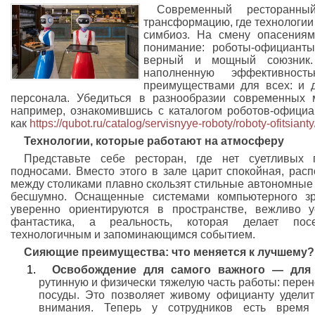
Современный ресторанны
трансформацию, где технологии
симбиоз. На смену опасения
понимание: роботы-официанты
верный и мощный союзник.
наполненную эффективнос
преимуществами для всех: и д
персонала. Убедиться в разнообразии современных 
например, ознакомившись с каталогом роботов-официа
как
https://qubot.ru/catalog/servisnyye-roboty/roboty-ofitsianty
Технологии, которые работают на атмосферу
Представьте себе ресторан, где нет суетливых
подносами. Вместо этого в зале царит спокойная, ра
между столиками плавно скользят стильные автономные 
бесшумно. Оснащенные системами компьютерного з
уверенно ориентируются в пространстве, вежливо у
фантастика, а реальность, которая делает пос
технологичным и запоминающимся событием.
Сияющие преимущества: что меняется к лучшему?
Освобождение для самого важного — для 
рутинную и физически тяжелую часть работы: перено
посуды. Это позволяет живому официанту уделит
внимания. Теперь у сотрудников есть время