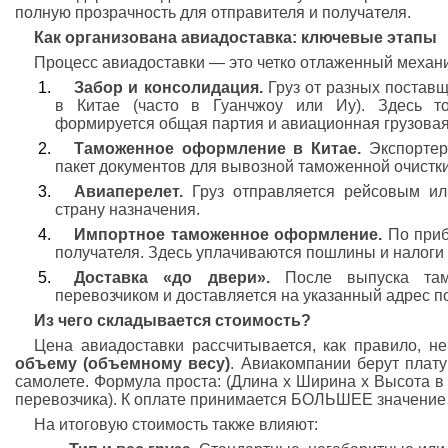
полную прозрачность для отправителя и получателя.
Как организована авиадоставка: ключевые этапы
Процесс авиадоставки — это четко отлаженный механ
Забор и консолидация.
Груз от разных поставщ
в Китае (часто в Гуанчжоу или Иу). Здесь то
формируется общая партия и авиационная грузовая
Таможенное оформление в Китае.
Экспортер
пакет документов для вывозной таможенной очистки
Авиаперелет.
Груз отправляется рейсовым ил
страну назначения.
Импортное таможенное оформление.
По приб
получателя. Здесь уплачиваются пошлины и налоги 
Доставка «до двери».
После выпуска тамо
перевозчиком и доставляется на указанный адрес п
Из чего складывается стоимость?
Цена авиадоставки рассчитывается, как правило, не
объему (объемному весу)
. Авиакомпании берут плату 
самолете. Формула проста: (Длина х Ширина х Высота в с
перевозчика). К оплате принимается БОЛЬШЕЕ значение 
На итоговую стоимость также влияют: