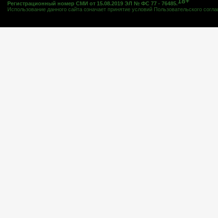
18+
Регистрационный номер СМИ от 15.08.2019 ЭЛ № ФС 77 - 76485.
Использование данного сайта означает принятие условий
Пользовательского согл