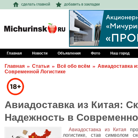
сделать главной
добавить в закладки
Главная
Новости
Объявления
Фото
Наш город
Главная
Статьи
Всё обо всём
Авиадоставка и
Современной Логистике
Авиадоставка из Китая: С
Надежность в Современно
Авиадоставка из Китая
про
логистике, став символом с