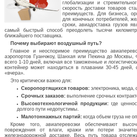
глобализации и стремительно
скорость доставки товаров ст
преимуществ. Для бизнеса, ор
для конечных потребителей, ж
сроки, авиадоставка грузов я
самый быстрый способ преодолеть тысячи километ
ближайшего поставщика.
Почему выбирают воздушный путь?
Главное и неоспоримое преимущество авиаперев
аэропортов Гуанчжоу, Шанхая или Пекина до Москвы,
всего 1-10 дней, включая все таможенные и логистическ
контейнер может находиться в плавании 30-45 дней, с
«вчера».
Это критически важно для:
Скоропортящихся товаров:
электроника, мода, 
Срочных заказов:
выполнение срочных контракто
Высокотехнологичной продукции:
где ценнос
долгого пути недопустимы.
Малотоннажных партий:
когда объем груза не о
Кроме того, авиаперевозки обеспечивают высоч
повреждения от влаги, кражи или потери значит
железнодорожной доставке. Весь путь товара отслеж