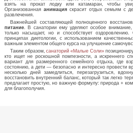
взять на прокат лодку или катамаран, чтобы уви
Организованная
анимация
скрасит отдых семьям с де
развлечения.
Важнейшей составляющей полноценного восстано
питание
. В санатории ему уделяют особое внимание,
только насыщает, но и способствует оздоровлению.
принципах диетологии, с использованием качественных
важным элементом общего курса на улучшение самочувс
Таким образом,
санаторий «Малые Соли»
позиционируе
кто ищет не роскошной помпезности, а искреннего сп
вариант для размеренного семейного отдыха, где вз
состоянию, а дети — безопасно и интересно провести в
несколько дней замедлиться, перезагрузиться, вдох
восстановить внутренний баланс, который так легко те
предлагает простую, но важную формулу: природа + ко
для благополучия.