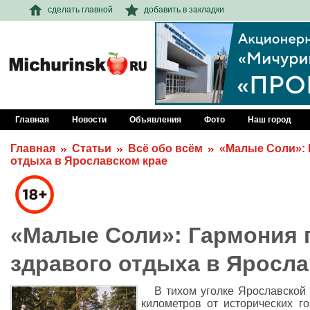
сделать главной
добавить в закладки
Главная
Новости
Объявления
Фото
Наш город
Главная
Статьи
Всё обо всём
«Малые Соли»: 
отдыха в Ярославском крае
«Малые Соли»: Гармония 
здравого отдыха в Яросла
В тихом уголке Ярославской 
километров от исторических г