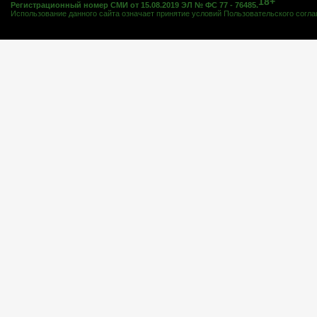
18+
Регистрационный номер СМИ от 15.08.2019 ЭЛ № ФС 77 - 76485.
Использование данного сайта означает принятие условий
Пользовательского согл