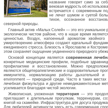
название говорит само за се
вековая мудрость об использов
встречается с современным по
не лечат шумом и суетой боль
тихое, осознанное восстано
северной природы.
Главный актив «Малых Солей» — это его уникальное 
экологически чистом районе, что в наше время являетс
ценностью. Воздух, напоенный ароматом хвойного
умиротворению атмосфера создают идеальный фундамен
ежедневного стресса. Близость к Ярославлю и Костроме
этом сохраняет ощущение уединенного природного убеж
Основой концепции является
современная лечебн
конкретные медицинские профили, подобные здравниц
профилактике и восстановлении. Можно предполож
являются общетерапевтические и оздоровительные про
иммунитета, нормализацию работы дыхательной и 
environment — природной среде. Часто в таких местах
лечебная физкультура и другие немедикаментозные мет
усиливается благодаря чистой экологии.
Живописная, ухоженная
территория
— это продолж
приглашает к длительным прогулкам, терренкурам, с
книгой на скамейке. Инфраструктура для досуга продума
Для любителей активности здесь есть современная спо