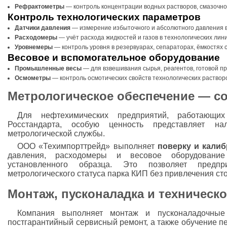
Рефрактометры
— контроль концентрации водных растворов, смазочно
Контроль технологических параметров
Датчики давления
— измерение избыточного и абсолютного давления в
Расходомеры
— учёт расхода жидкостей и газов в технологических лини
Уровнемеры
— контроль уровня в резервуарах, сепараторах, ёмкостях 
Весовое и вспомогательное оборудование
Промышленные весы
— для взвешивания сырья, реагентов, готовой пр
Осмометры
— контроль осмотических свойств технологических растворо
Метрологическое обеспечение — с
Для нефтехимических предприятий, работающи
Росстандарта, особую ценность представляет на
метрологической службы.
ООО «Техимпорттрейд» выполняет
поверку и кали
давления, расходомеры и весовое оборудован
установленного образца. Это позволяет предп
метрологического статуса парка КИП без привлечения ст
Монтаж, пусконаладка и техническ
Компания выполняет монтаж и пусконаладочные
постгарантийный сервисный ремонт, а также обучение п