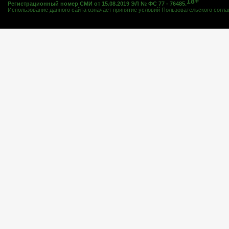
18+
Регистрационный номер СМИ от 15.08.2019 ЭЛ № ФС 77 - 76485.
Использование данного сайта означает принятие условий
Пользовательского согл