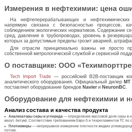
Измерения в нефтехимии: цена ош
На нефтеперерабатывающих и нефтехимических 
напрямую связана с безопасностью процессов, ка
соблюдением экологических нормативов. Содержание сер
сред, давление в трубопроводах, уровень в резервуар
которых за допустимые пределы грозит аварией, штрафа
Для отрасли принципиально важны не просто п
собственной метрологической службой и сервисной подд
О поставщике: ООО «Техимпорттре
Tech Import Trade
— российский B2B-поставщик кон
аналитического оборудования. Официальный дилер
MT
поставляет оборудование брендов
Navier
и
NeuronBC
.
Оборудование для нефтехимии и н
Анализ состава и качества продукта
Анализаторы серы и углерода
— определение массовой доли серы в н
мазут, битум). Соответствие требованиям Евро-5 и техрегламентов ТС по
Плотномеры
— непрерывное измерение плотности жидких углеводородо
потоке.