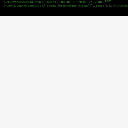
18+
Регистрационный номер СМИ от 15.08.2019 ЭЛ № ФС 77 - 76485.
Использование данного сайта означает принятие условий
Пользовательского согл