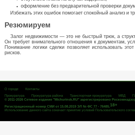
оформление без предварительной проверки докум
Избежать этих ошибок помогает спокойный анализ и т
Резюмируем
Залог недвижимости — это не быстрый трюк, а стру
Он требует внимательного отношения к документам, ус
Понимание логики сделки позволяет использовать этот
рисков.
О городе
Контакты
Прокуратура
Прокуратура района
Транспортная прокуратура
МВД
Г
© 2011-2026 Сетевое издание "Michurinsk.RU" зарегистрировано Роскомнадзо
18+
Регистрационный номер СМИ от 15.08.2019 ЭЛ № ФС 77 - 76485.
Использование данного сайта означает принятие условий
Пользовательского согл