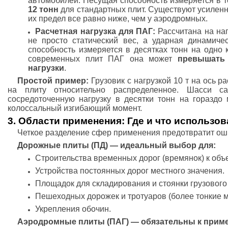
автомобилей. Несущая способность измеряется в т
12 тонн
для стандартных плит. Существуют усилен
их предел все равно ниже, чем у аэродромных.
Расчетная нагрузка для ПАГ:
Рассчитана на наг
не просто статический вес, а ударная динамиче
способность измеряется в десятках тонн на одно 
современных плит ПАГ она может
превышать 
нагрузки
.
Простой пример:
Грузовик с нагрузкой 10 т на ось р
на плиту относительно распределенное. Шасси са
сосредоточенную нагрузку в десятки тонн на гораздо 
колоссальный изгибающий момент.
3. Области применения: Где и что использов
Четкое разделение сфер применения предотвратит оши
Дорожные плиты (ПД) — идеальный выбор для:
Строительства временных дорог (времянок) к объ
Устройства постоянных дорог местного значения.
Площадок для складирования и стоянки грузового
Пешеходных дорожек и тротуаров (более тонкие 
Укрепления обочин.
Аэродромные плиты (ПАГ) — обязательны к прим