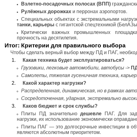
Взлетно-посадочных полосах (ВПП)
граждански
Рулёжных дорожках
и перронах аэропортов.
Специальных объектах с экстремальными нагруз
танки, карьеры
с гигантской спецтехникой (БелАЗы
Критически важных промышленных площадках
прочность на десятилетия.
Итог: Критерии для правильного выбора
Чтобы сделать верный выбор между ПД и ПАГ, необхо
Какая техника будет эксплуатироваться?
Грузовики, легковые автомобили, автобусы
->
П
Самолеты, тяжелая гусеничная техника, карье
Какой характер нагрузки?
Распределенная, динамическая, но в рамках ав
Сосредоточенная, ударная, экстремально высок
Каков бюджет и срок службы?
Плиты ПД значительно
дешевле
ПАГ. Для зад
нагрузки, их использование экономически оправдан
Плиты ПАГ — это долгосрочные инвестиции в объ
являются абсолютным приоритетом.