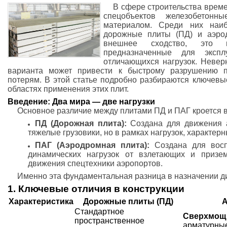
В сфере строительства време
спецобъектов железобетон
материалом. Среди них наиб
дорожные плиты (ПД) и аэро
внешнее сходство, это п
предназначенные для экспл
отличающихся нагрузок. Невер
варианта может привести к быстрому разрушению 
потерям. В этой статье подробно разбираются ключевые
областях применения этих плит.
Введение: Два мира — две нагрузки
Основное различие между плитами ПД и ПАГ кроется в
ПД (Дорожная плита):
Создана для движения а
тяжелые грузовики, но в рамках нагрузок, характерн
ПАГ (Аэродромная плита):
Создана для воспр
динамических нагрузок от взлетающих и призе
движения спецтехники аэропортов.
Именно эта фундаментальная разница в назначении ди
1. Ключевые отличия в конструкции
Характеристика
Дорожные плиты (ПД)
А
Стандартное
Сверхмощн
пространственное
арматурные