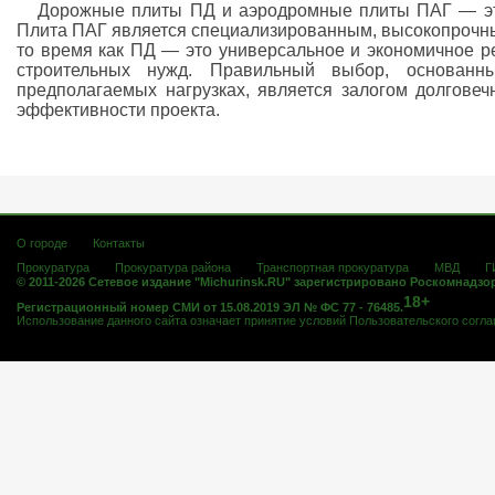
Дорожные плиты ПД и аэродромные плиты ПАГ — эт
Плита ПАГ является специализированным, высокопрочны
то время как ПД — это универсальное и экономичное 
строительных нужд. Правильный выбор, основанн
предполагаемых нагрузках, является залогом долговеч
эффективности проекта.
О городе
Контакты
Прокуратура
Прокуратура района
Транспортная прокуратура
МВД
Г
© 2011-2026 Сетевое издание "Michurinsk.RU" зарегистрировано Роскомнадзо
18+
Регистрационный номер СМИ от 15.08.2019 ЭЛ № ФС 77 - 76485.
Использование данного сайта означает принятие условий
Пользовательского согл