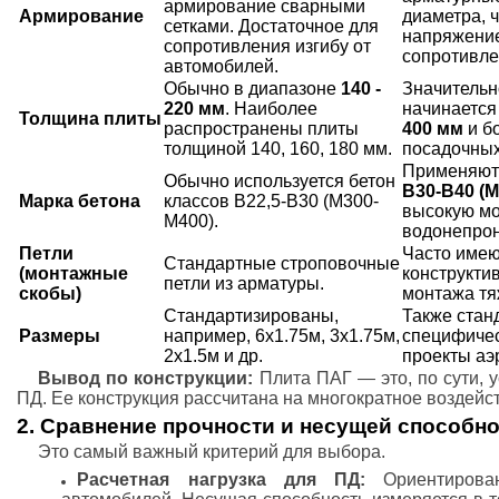
армирование сварными
Армирование
диаметра, 
сетками. Достаточное для
напряжение
сопротивления изгибу от
сопротивле
автомобилей.
Обычно в диапазоне
140 -
Значительн
220 мм
. Наиболее
начинается
Толщина плиты
распространены плиты
400 мм
и б
толщиной 140, 160, 180 мм.
посадочных
Применяютс
Обычно используется бетон
B30-B40 (М
Марка бетона
классов B22,5-B30 (М300-
высокую мо
М400).
водонепрон
Петли
Часто имею
Стандартные строповочные
(монтажные
конструкти
петли из арматуры.
скобы)
монтажа тя
Стандартизированы,
Также стан
Размеры
например, 6x1.75м, 3x1.75м,
специфичес
2x1.5м и др.
проекты аэ
Вывод по конструкции:
Плита ПАГ — это, по сути, 
ПД. Ее конструкция рассчитана на многократное воздейс
2. Сравнение прочности и несущей способн
Это самый важный критерий для выбора.
Расчетная нагрузка для ПД:
Ориентирован