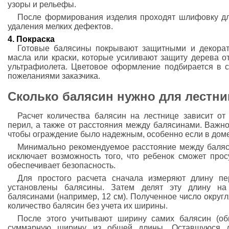
узоры и рельефы.
После формирования изделия проходят шлифовку дл
удаления мелких дефектов.
4. Покраска
Готовые балясины покрывают защитными и декорат
масла или краски, которые усиливают защиту дерева о
ультрафиолета. Цветовое оформление подбирается в с
пожеланиями заказчика.
Сколько балясин нужно для лестн
Расчет количества балясин на лестнице зависит от
перил, а также от расстояния между балясинами. Важн
чтобы ограждение было надежным, особенно если в доме 
Минимально рекомендуемое расстояние между баляс
исключает возможность того, что ребенок сможет прос
обеспечивает безопасность.
Для простого расчета сначала измеряют длину пе
установлены балясины. Затем делят эту длину на
балясинами (например, 12 см). Полученное число округл
количество балясин без учета их ширины.
После этого учитывают ширину самих балясин (об
суммарную ширину из общей длины. Оставшуюся д