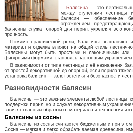
Балясина
— это вертикальны
между ступенями лестницы 
балясин — обеспечение бе
ограждением, предотвращающи
балясины служат опорой для перил, укрепляя всю кон
прочность.
Помимо практической роли, балясины выполняют и
материал и отделка влияют на общий стиль лестнично
Балясины могут быть простыми и лаконичными или 
фигурными формами, становясь настоящим украшением 
В зависимости от типа лестницы и её назначения бал
от простой декоративной до опорной, если перила тяже
установка балясин — залог эстетики и безопасности лест
Разновидности балясин
Балясины — это важные элементы любой лестницы, к
поддержки перил, но и служат декоративным украшение
зависят главным образом от материала и технологии изг
Балясины из сосны
Балясины из сосны считаются бюджетным и при этом 
Сосна — мягкая и легко обрабатываемая древесина, им