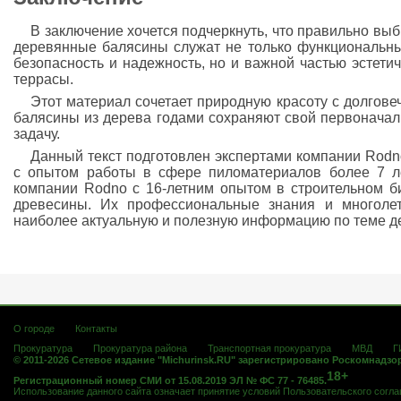
В заключение хочется подчеркнуть, что правильно вы
деревянные балясины служат не только функциональн
безопасность и надежность, но и важной частью эстет
террасы.
Этот материал сочетает природную красоту с долгове
балясины из дерева годами сохраняют свой первонача
задачу.
Данный текст подготовлен экспертами компании Rod
с опытом работы в сфере пиломатериалов более 7 ле
компании Rodno с 16-летним опытом в строительном б
древесины. Их профессиональные знания и многолет
наиболее актуальную и полезную информацию по теме д
О городе
Контакты
Прокуратура
Прокуратура района
Транспортная прокуратура
МВД
Г
© 2011-2026 Сетевое издание "Michurinsk.RU" зарегистрировано Роскомнадзо
18+
Регистрационный номер СМИ от 15.08.2019 ЭЛ № ФС 77 - 76485.
Использование данного сайта означает принятие условий
Пользовательского согл