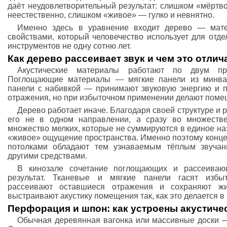
даёт неудовлетворительный результат: слишком «мёртв
неестественно, слишком «живое» — гулко и невнятно.
Именно здесь в уравнение входит дерево — мате
свойствами, который человечество использует для отд
инструментов не одну сотню лет.
Как дерево рассеивает звук и чем это отлич
Акустические материалы работают по двум пр
Поглощающие материалы — мягкие панели из минваты
панели с набивкой — принимают звуковую энергию и 
отражения, но при избыточном применении делают поме
Дерево работает иначе. Благодаря своей структуре и 
его не в одном направлении, а сразу во множестве
множество мелких, которые не суммируются в единое на
«живое» ощущение пространства. Именно поэтому конце
потолками обладают тем узнаваемым тёплым звучани
другими средствами.
В кинозале сочетание поглощающих и рассеиваю
результат. Тканевые и мягкие панели гасят избы
рассеивают оставшиеся отражения и сохраняют жи
выстраивают акустику помещения так, как это делается 
Перфорация и шпон: как устроены акустиче
Обычная деревянная вагонка или массивные доски —