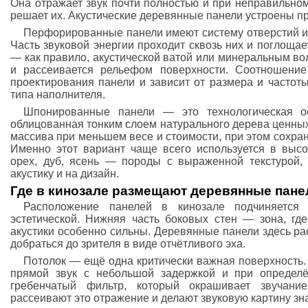
Она отражает звук почти полностью и при неправильно
решает их. Акустические деревянные панели устроены п
Перфорированные панели имеют систему отверстий ил
Часть звуковой энергии проходит сквозь них и поглоща
— как правило, акустической ватой или минеральным во
и рассеивается рельефом поверхности. Соотношение
проектирования панели и зависит от размера и частот
типа наполнителя.
Шпонированные панели — это технологическая ос
облицованная тонким слоем натурального дерева ценны
массива при меньшем весе и стоимости, при этом сохран
Именно этот вариант чаще всего используется в высо
орех, дуб, ясень — породы с выраженной текстурой,
акустику и на дизайн.
Где в кинозале размещают деревянные пане
Расположение панелей в кинозале подчиняется 
эстетической. Нижняя часть боковых стен — зона, г
акустики особенно сильны. Деревянные панели здесь ра
добраться до зрителя в виде отчётливого эха.
Потолок — ещё одна критически важная поверхность.
прямой звук с небольшой задержкой и при определё
гребенчатый фильтр, который окрашивает звучани
рассеивают это отражение и делают звуковую картину зн