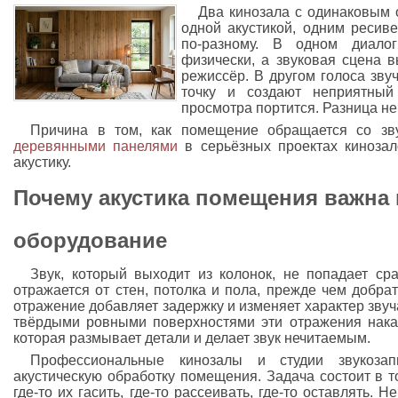
Два кинозала с одинаковым
одной акустикой, одним ресив
по-разному. В одном диало
физически, а звуковая сцена 
режиссёр. В другом голоса звуч
точку и создают неприятны
просмотра портится. Разница не 
Причина в том, как помещение обращается со з
деревянными панелями
в серьёзных проектах кинозал
акустику.
Почему акустика помещения важна 
оборудование
Звук, который выходит из колонок, не попадает ср
отражается от стен, потолка и пола, прежде чем добра
отражение добавляет задержку и изменяет характер зву
твёрдыми ровными поверхностями эти отражения нака
которая размывает детали и делает звук нечитаемым.
Профессиональные кинозалы и студии звукоза
акустическую обработку помещения. Задача состоит в т
где-то их гасить, где-то рассеивать, где-то оставлять.