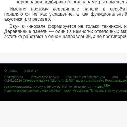
перфорация подбираются под параметры помещени
Именно поэтому деревянные панели в серьёзн
появляются не как украшение, а как функциональны
акустика или ресивер.
Звук в кинозале формируется не только техникой, н
Деревянные панели — один из немногих отделочных мат
эстетика работают в одном направлении, а не противореча
О городе
Контакты
Прокуратура
Прокуратура района
Транспортная прокуратура
МВД
Г
© 2011-2026 Сетевое издание "Michurinsk.RU" зарегистрировано Роскомнадзо
18+
Регистрационный номер СМИ от 15.08.2019 ЭЛ № ФС 77 - 76485.
Использование данного сайта означает принятие условий
Пользовательского согл