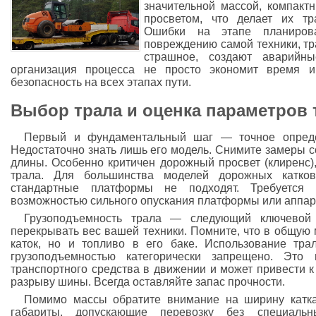
значительной массой, компак
просветом, что делает их тр
Ошибки на этапе планиров
повреждению самой техники, тр
страшное, создают аварийны
организация процесса не просто экономит время и
безопасность на всех этапах пути.
Выбор трала и оценка параметров 
Первый и фундаментальный шаг — точное определ
Недостаточно знать лишь его модель. Снимите замеры 
длины. Особенно критичен дорожный просвет (клиренс),
трала. Для большинства моделей дорожных катков
стандартные платформы не подходят. Требуется 
возможностью сильного опускания платформы или аппаре
Грузоподъемность трала — следующий ключевой
перекрывать вес вашей техники. Помните, что в общую 
каток, но и топливо в его баке. Использование тра
грузоподъемностью категорически запрещено. Это
транспортного средства в движении и может привести 
разрыву шины. Всегда оставляйте запас прочности.
Помимо массы обратите внимание на ширину катка
габариты, допускающие перевозку без специальн