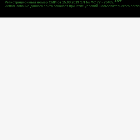
18+
Регистрационный номер СМИ от 15.08.2019 ЭЛ № ФС 77 - 76485.
Использование данного сайта означает принятие условий
Пользовательского согл