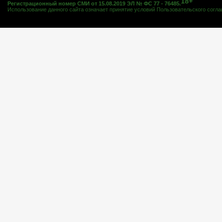
18+
Регистрационный номер СМИ от 15.08.2019 ЭЛ № ФС 77 - 76485.
Использование данного сайта означает принятие условий
Пользовательского согл