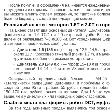
После покупки и оформления начинаются ежедневные 
тянут деньги из кармана. Главные статьи — топливо и н
вы можете влиять стилем вождения, то «детские болез
бьют по бюджету в самый неподходящий момент.
Реальный аппетит моторов 1.5T и 2.0T в гор
На Exeed ставят два основных двигателя: 1.6-литров
фактически это 1.6 TGDI) и 2.0-литровый турбо. В реа
далеки от рекламных 7–8 л/100 км. Вот усреднённые ци
и замеров в профильных сообществах:
Двигатель 1.6 (186 л.с.)
— город: 12,5–14,5 л; трас
около 11 л. Кроссовер тяжёлый (почти 1,7 т), и мал
крутиться, особенно в режиме «старт-стоп».
Двигатель 2.0 (249 л.с.)
— город: 15–18 л (в пробка
смешанный: 13–14 л. При этом VX ещё тяжелее, и ег
в час пик.
Официальный предписанный бензин — АИ-95 и
категорически запрещено: детонация и проблемы с ф
средней цены 95-го в районе 55 руб./л, годовой пробег
150–170 тыс. рублей только на топливо. Для 1.6 эта с
выше, чем у дизельных или гибридных одноклассников.
Слабые места платформы: робот DCT, муфта
За три года активных продаж выявились три основн