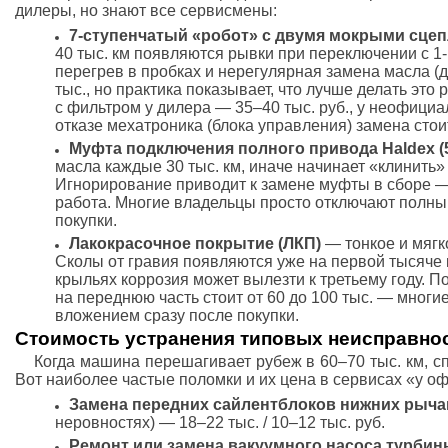
дилеры, но знают все сервисмены:
7-ступенчатый «робот» с двумя мокрыми сцеп
40 тыс. км появляются рывки при переключении с 1-
перегрев в пробках и нерегулярная замена масла (
тыс., но практика показывает, что лучше делать это 
с фильтром у дилера — 35–40 тыс. руб., у неофици
отказе мехатроника (блока управления) замена стоит
Муфта подключения полного привода Haldex (5
масла каждые 30 тыс. км, иначе начинает «клинить»
Игнорирование приводит к замене муфты в сборе — 
работа. Многие владельцы просто отключают полный
покупки.
Лакокрасочное покрытие (ЛКП)
— тонкое и мягко
Сколы от гравия появляются уже на первой тысяче 
крыльях коррозия может вылезти к третьему году. П
на переднюю часть стоит от 60 до 100 тыс. — многи
вложением сразу после покупки.
Стоимость устранения типовых неисправност
Когда машина перешагивает рубеж в 60–70 тыс. км, с
Вот наиболее частые поломки и их цена в сервисах «у оф
Замена передних сайлентблоков нижних рыча
неровностях) — 18–22 тыс. / 10–12 тыс. руб.
Ремонт или замена вакуумного насоса турби