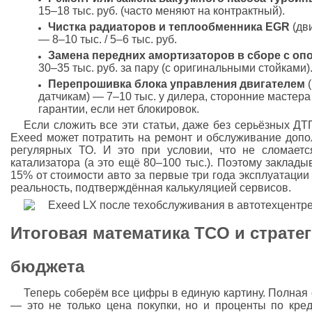
15–18 тыс. руб. (часто меняют на контрактный).
Чистка радиаторов и теплообменника EGR
(дви
— 8–10 тыс. / 5–6 тыс. руб.
Замена передних амортизаторов в сборе с оп
30–35 тыс. руб. за пару (с оригинальными стойками)
Перепрошивка блока управления двигателем
(
датчикам) — 7–10 тыс. у дилера, сторонние мастера 
гарантии, если нет блокировок.
Если сложить все эти статьи, даже без серьёзных ДТ
Exeed может потратить на ремонт и обслуживание допо
регулярных ТО. И это при условии, что не сломаетс
катализатора (а это ещё 80–100 тыс.). Поэтому заклад
15% от стоимости авто за первые три года эксплуатации
реальность, подтверждённая калькуляцией сервисов.
Итоговая математика TCO и страте
бюджета
Теперь соберём все цифры в единую картину. Полная 
— это не только цена покупки, но и проценты по креди