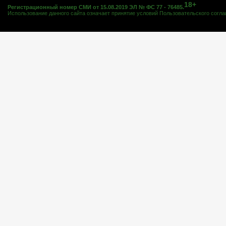
18+
Регистрационный номер СМИ от 15.08.2019 ЭЛ № ФС 77 - 76485.
Использование данного сайта означает принятие условий
Пользовательского согл