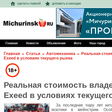
сделать главной
добавить в закладки
Главная
Новости
Объявления
Фото
Наш город
Главная
Статьи
Автомеханика
Реальная стои
Exeed в условиях текущего рынка
Реальная стоимость влад
Exeed в условиях текущег
За последние пару лет кит
экзотики в мейнстрим. Осо