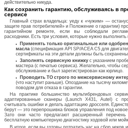
действительно никуда.
Как сохранить гарантию, обслуживаясь в 
сервисе
Главный страх владельца: уеду к «чужим» — останус
защите прав потребителей» и Положение о гарантии) про
гарантийном ремонте, если вы соблюдали реглам
расходники. Есть три условия, которые нужно выполнить 
Применять только оригинальные или одобре
масла
(спецификация API SP/ACEA C5 для двигател
сертификаты на эти детали должны быть сохранены
Заполнять сервисную книжку
с указанием пробе
мастера (с печатью сервиса). Желательно, чтобы с
обслуживание и был зарегистрирован как юрлицо.
Проводить ТО строго по межсервисному инте
(что наступит раньше). Опоздание на тысячу килом
поводом для отказа в гарантии.
На практике большинство мультибрендовых серв
адаптированные сканеры (Launch X431, Autel) с п
считывать ошибки и делать адаптацию дросселя. Единст
берут — это перепрошивка блоков управления под новое
Зато они часто предлагают расширенный перечень 
бесплатную компьютерную диагностику ходовой или мойк
В итоге, если вы готовы потратить час на сбор чеков и