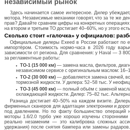
независимый рынок
Здесь начинается самое интересное. Дилер убеждает,
мотора. Независимые механики говорят, что за те же де
прав? Давайте сравним цифры на конкретных операциях 
на втором и третьем ТО достигает 40–60%, но у этого ест
Сколько стоит «галочка» у официалов: раз
Официальные дилеры Exeed в России работают по е
импортёром. Стоимость нормо-часа в 2026 году варь
зависимости от региона. Для сравнения: у Haval — 3 800
за регламентные работы:
ТО-1 (15 000 км)
— замена масла, фильтров, диагно
независимом сервисе с оригинальным маслом: 16–1
ТО-2 (30 000 км)
— добавляется замена свечей, во
тормозной жидкости. У дилера: 52–58 тыс. У неофиц
ТО-3 (45 000 км)
— полный объём с заменой масла 
охлаждающей жидкости. Дилер: 75–82 тыс. Альтерна
Разница достигает 40–50% на каждом визите. Дилер
фирменных сканеров для адаптации электроники и доро
под давлением. Но по факту большинство операций 
моторы 1.6/2.0 турбо уже хорошо изучены сторонними 
реально незаменим — это калибровка сложных ассис
удержания) после снятия бампера или замены радаров.