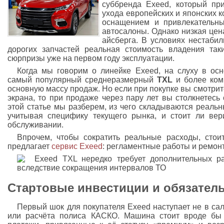
суббренда Exeed, который пр
ухода европейских и японских к
оснащением и привлекательны
автосалоны. Однако низкая цен
айсберга. В условиях нестабил
дорогих запчастей реальная стоимость владения та
сюрпризы уже на первом году эксплуатации.
Когда мы говорим о линейке Exeed, на слуху в ос
самый популярный среднеразмерный
TXL
и более ко
основную массу продаж. Но если при покупке вы смотрит
экрана, то при продаже через пару лет вы столкнетесь
этой статье мы разберем, из чего складываются реаль
учитывая специфику текущего рынка, и стоит ли ве
обслуживании.
Впрочем, чтобы сократить реальные расходы, стоит
предлагает
сервис Exeed
: регламентные работы и ремон
Стартовые инвестиции и обязател
Первый шок для покупателя Exeed наступает не в са
или расчёта полиса КАСКО. Машина стоит вроде бы 