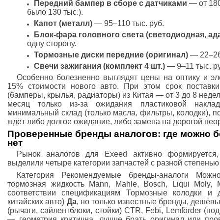
Передний бампер в сборе с датчиками
— от 180
было 130 тыс.).
Капот (металл)
— 95–110 тыс. руб.
Блок-фара головного света (светодиодная, ад
одну сторону.
Тормозные диски передние (оригинал)
— 22–26 
Свечи зажигания (комплект 4 шт.)
— 9–11 тыс. р
Особенно болезненно выглядят цены на оптику и э
15% стоимости нового авто. При этом срок поставк
(бамперы, крылья, радиаторы) из Китая — от 3 до 8 неде
месяц только из-за ожидания пластиковой накла
минимальный склад (только масла, фильтры, колодки), п
ждёт либо долгое ожидание, либо замена на дорогой нео
Проверенные бренды аналогов: где можно бе
нет
Рынок аналогов для Exeed активно формируется,
выделили четыре категории запчастей с разной степенью
Категория Рекомендуемые бренды-аналоги Можн
тормозная жидкость Mann, Mahle, Bosch, Liqui Moly, 
соответствии спецификациям Тормозные колодки и д
китайских авто)
Да
, но только известные бренды, дешёв
(рычаги, сайлентблоки, стойки) CTR, Febi, Lemförder (по
— геометрия критична, лучше брать оригинал или про