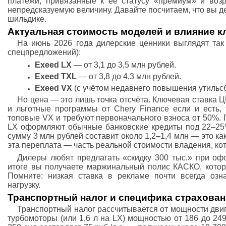
платежи, привязанные к её статусу «премиум» и воз
непредсказуемую величину. Давайте посчитаем, что вы д
шильдике.
Актуальная стоимость моделей и влияние к
На июнь 2026 года дилерские ценники выглядят так 
спецпредложений):
Exeed LX
— от 3,1 до 3,5 млн рублей.
Exeed TXL
— от 3,8 до 4,3 млн рублей.
Exeed VX
(с учётом недавнего повышения утильсбо
Но цена — это лишь точка отсчёта. Ключевая ставка 
и льготные программы от Chery Finance если и есть,
топовые VX и требуют первоначального взноса от 50%. 
LX оформляют обычные банковские кредиты под 22–25%
сумму 3 млн рублей составит около 1,2–1,4 млн — это ка
эта переплата — часть реальной стоимости владения, ко
Дилеры любят предлагать «скидку 300 тыс.» при офо
итоге вы получаете маржинальный полис КАСКО, которы
Помните: низкая ставка в рекламе почти всегда оз
нагрузку.
Транспортный налог и специфика страхова
Транспортный налог рассчитывается от мощности двиг
турбомоторы (или 1,6 л на LX) мощностью от 186 до 249