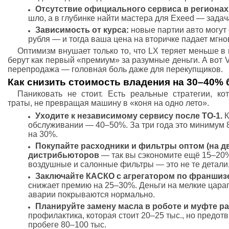
Отсутствие официального сервиса в регионах
шло, а в глубинке найти мастера для Exeed — задача
Зависимость от курса:
новые партии авто могут 
рубля — и тогда ваша цена на вторичке падает мгно
Оптимизм внушает только то, что LX теряет меньше 
берут как первый «премиум» за разумные деньги. А вот V
перепродажа — головная боль даже для перекупщиков.
Как снизить стоимость владения на 30–40% 
Паниковать не стоит. Есть реальные стратегии, к
траты, не превращая машину в «коня на одно лето».
Уходите к независимому сервису после ТО-1.
К
обслуживании — 40–50%. За три года это минимум 
на 30%.
Покупайте расходники и фильтры оптом (на д
дистрибьюторов
— так вы сэкономите ещё 15–20%
воздушные и салонные фильтры — это не те детали,
Заключайте КАСКО с агрегатором по франшиз
снижает премию на 25–30%. Деньги на мелкие царап
аварии покрываются нормально.
Планируйте замену масла в роботе и муфте раз 
профилактика, которая стоит 20–25 тыс., но предот
пробеге 80–100 тыс.