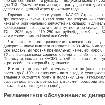
250 сил составляет 75 руб./л.с. — получаем около 18 700
для TXL. Сумма не критичная, но растущая с каждым г
делает её ощутимой через три-четыре года.
Гораздо интереснее ситуация с КАСКО. Страховые ко
три категории риска. Exeed попал во вторую — «стаб
нехватка оригинальных запчастей на складах и длитель
Коэффициент возраста и стажа тут почти не спасает. 
TXL в 2026 году — 210–250 тыс. рублей, для VX — до 3
чем у сопоставимых Haval или Geely.
Что важно: многие страховщики включают в полис ус
дилера» — иначе выплата снижается на 30–40%. А дилер
уже задраны до уровня премиальных немецких марок. Н
TXL в официальном сервисе обойдётся в 85 тыс. руб
Поэтому экономия на КАСКО за счёт франшизы или у
игра, особенно в первый год владения.
В итоге стартовые обязательные платежи (налог + с
съесть до 8–10% от стоимости авто в год. А если учест
владения обходится почти в половину цены автомобил
суровая реальность рынка, где китайский производител
поставок, а ставки делают своё дело.
Регламентное обслуживание: дилер