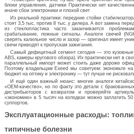
блоки управления, датчики Практически нет качествен
иначе сбои электроники и плохой свет
Из реальной практики: передние стойки стабилизатор
стоят 3,5 тыс. против 8 тыс. у дилера. А вот замена пе
из стеклопластика часто заканчивается проблем
срабатывание, ложные сигналы. Аналоги свечей (NGK
сверять калильное число и зазор — оригинал имеет ун
свечи приводят к пропускам зажигания.
Самый дефицитный сегмент сегодня — это кузовные 
ABS, камеры кругового обзора). Их практически нет в сво
параллельный импорт может стоить даже дороже офици
Поэтому владельцам Exeed мы советуем: экономьте на 
бюджет на оптику и электронику — тут лучше не рисковат
И ещё один важный нюанс: многие аналоги китайско
«OEM-качество», но по факту это детали с бракованных
дистрибьюторов с возвратом и проверяйте артикулы
«экономию» в 5 тысяч на колодках можно заплатить 50
суппортов.
Эксплуатационные расходы: топли
типичные болезни