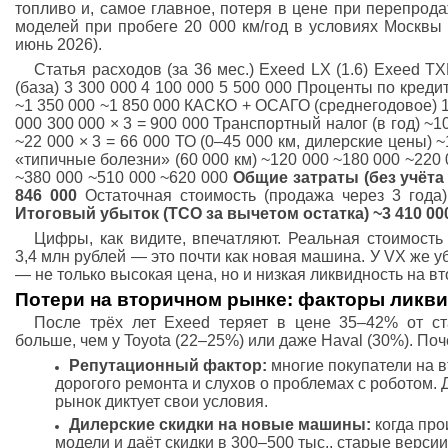
топливо и, самое главное, потеря в цене при перепрод
моделей при пробеге 20 000 км/год в условиях Москвы 
июнь 2026).
Статья расходов (за 36 мес.) Exeed LX (1.6) Exeed TX
(база) 3 300 000 4 100 000 5 500 000 Проценты по креди
~1 350 000 ~1 850 000 КАСКО + ОСАГО (среднегодовое) 18
000 300 000 × 3 = 900 000 Транспортный налог (в год) ~10
~22 000 × 3 = 66 000 ТО (0–45 000 км, дилерские цены) 
«типичные болезни» (60 000 км) ~120 000 ~180 000 ~220 0
~380 000 ~510 000 ~620 000
Общие затраты (без учёта
846 000
Остаточная стоимость (продажа через 3 года
Итоговый убыток (TCO за вычетом остатка)
~3 410 00
Цифры, как видите, впечатляют. Реальная стоимость
3,4 млн рублей — это почти как новая машина. У VX же у
— не только высокая цена, но и низкая ликвидность на вт
Потери на вторичном рынке: факторы ликв
После трёх лет Exeed теряет в цене 35–42% от ст
больше, чем у Toyota (22–25%) или даже Haval (30%). Поч
Репутационный фактор:
многие покупатели на в
дорогого ремонта и слухов о проблемах с роботом.
рынок диктует свои условия.
Дилерские скидки на новые машины:
когда про
модели и даёт скидки в 300–500 тыс., старые верси