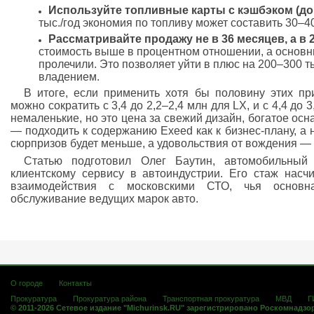
Используйте топливные карты с кэшбэком (до
тыс./год экономия по топливу может составить 30–40
Рассматривайте продажу не в 36 месяцев, а в 
стоимость выше в процентном отношении, а основн
пролечили. Это позволяет уйти в плюс на 200–300 т
владением.
В итоге, если применить хотя бы половину этих пр
можно сократить с 3,4 до 2,2–2,4 млн для LX, и с 4,4 до
немаленькие, но это цена за свежий дизайн, богатое ос
— подходить к содержанию Exeed как к бизнес-плану, а н
сюрпризов будет меньше, а удовольствия от вождения —
Статью подготовил Олег Баутин, автомобильный
клиентскому сервису в автоиндустрии. Его стаж насч
взаимодействия с московскими СТО, чья основн
обслуживание ведущих марок авто.
О городе
Контакты
Прокуратура
Прокуратура района
Транспортная прокуратура
МВД
Г
© 2011-2026 Сетевое издание "Michurinsk.RU" зарегистрировано Роскомнадзо