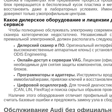
Ошибка в параметрах или прерывание процесса прош
блок превращается в бесполезный кусок пластика и ме
восстановить даже в лабораторных условиях. Имен
доверяют только узкопрофильным центрам.
Какое дилерское оборудование и лицензии
сервисе
Чтобы полноценно обслуживать электронику современ
сканера категорически недостаточно. Независимый 
премиальной электроникой, должен располагать следую
Дилерский сканер и ПО.
Оригинальный интерфейс
высококачественные аппаратные клоны) с установ
ODIS Engineering.
Онлайн-доступ к серверам VAG.
Лицензии (офиц
необходимые для снятия защиты компонентов, онл
блоков.
Программаторы и адаптеры.
Инструменты вроде
иммобилайзерами, привязки ключей и восстановлен
Цифровой осциллограф.
Для точной диагностик
(CAN, LIN, FlexRay) и поиска скрытых обрывов пров
Наличие этого оборудования отличает профильный це
считать базовые ошибки и предложить замену узла в сбор
Обслуживание Audi без официально