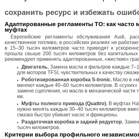
сохранить ресурс и избежать ошиб
Адаптированные регламенты ТО: как часто ме
муфтах
Европейские регламенты обслуживания Audi, ра
качественное топливо, в российских реалиях не работа
в 15–30 тысяч километров часто приводят к ускоренн
прошла свыше 200 тысяч километров без капитальных
рекомендуют применять адаптированные, «жесткие» гра
Двигатель.
Замена масла и фильтров каждые 7–10
для моторов TFSI, чувствительных к качеству смазки
Роботизированная коробка S-tronic.
Масло в «м
меняют каждые 40–60 тысяч километров. В «сухих» 
замене сцепления, но масло в механической части 
км.
Муфты полного привода (Quattro).
В муфтах Hal
нужно менять каждые 30–40 тысяч километров вмес
смазка быстро убивает насос и фрикционы.
Раздаточная коробка и задний редуктор.
Замен
тысяч километров.
Критерии выбора профильного независимо