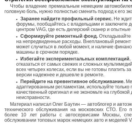
Чтобы владение премиальным немецким автомобилем
головную боль, нужно полностью сменить подход к его э
Заранее найдите профильный сервис.
Не ждит
форумы, пообщайтесь с владельцами и заключите 
центром VAG, где есть дилерский сканер и опытные
Сформируйте ремонтный фонд.
Откладывайте 
на непредвиденные расходы. Внеплановый ремонт 
может случиться в любой момент, и наличие финанс
машины в срочном порядке.
Избегайте экспериментальных комплектаций.
отказаться от самых свежих и сложных мультимеди
всех четырех колесах, если вы не готовы платить з
версии надежнее и дешевле в ремонте.
Перейдите на превентивное обслуживание.
Мен
адаптированным регламентам, используйте только 
качественный оригинал и не экономьте на глубокой
неисправности.
Материал написал Олег Баутин — автоблогер и автоэкс
технического обслуживания на московских СТО. Его 
более 10 лет работы с автосервисами Москвы, сп
обслуживании топовых марок немецких авто и моделей 