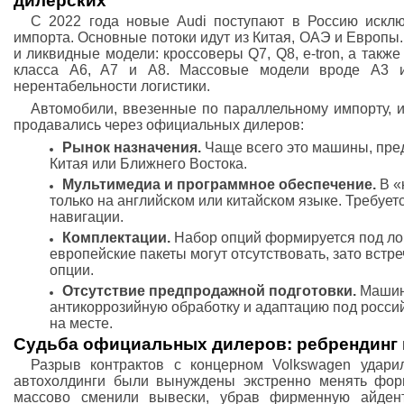
дилерских
С 2022 года новые Audi поступают в Россию исклю
импорта. Основные потоки идут из Китая, ОАЭ и Европы
и ликвидные модели: кроссоверы Q7, Q8, e-tron, а также
класса A6, A7 и A8. Массовые модели вроде A3 и
нерентабельности логистики.
Автомобили, ввезенные по параллельному импорту, и
продавались через официальных дилеров:
Рынок назначения.
Чаще всего это машины, пре
Китая или Ближнего Востока.
Мультимедиа и программное обеспечение.
В «
только на английском или китайском языке. Требуе
навигации.
Комплектации.
Набор опций формируется под ло
европейские пакеты могут отсутствовать, зато вст
опции.
Отсутствие предпродажной подготовки.
Машин
антикоррозийную обработку и адаптацию под росси
на месте.
Судьба официальных дилеров: ребрендинг и
Разрыв контрактов с концерном Volkswagen удари
автохолдинги были вынуждены экстренно менять фор
массово сменили вывески, убрав фирменную айден