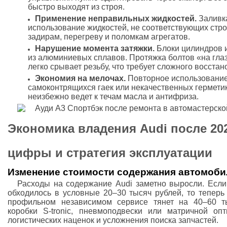
быстро выходят из строя.
Применение неправильных жидкостей.
Заливка
использование жидкостей, не соответствующих стро
задирам, перегреву и поломкам агрегатов.
Нарушение момента затяжки.
Блоки цилиндров 
из алюминиевых сплавов. Протяжка болтов «на гла
легко срывает резьбу, что требует сложного восста
Экономия на мелочах.
Повторное использование
самоконтрящихся гаек или некачественных гермети
неизбежно ведет к течам масла и антифриза.
Экономика владения Audi после 20
цифры и стратегия эксплуатации
Изменение стоимости содержания автомобил
Расходы на содержание Audi заметно выросли. Если
обходилось в условные 20–30 тысяч рублей, то теперь
профильном независимом сервисе тянет на 40–60 ты
коробки S-tronic, пневмоподвески или матричной оп
логистических наценок и усложнения поиска запчастей.