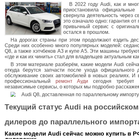
В 2022 году Audi, как и мн
приостановила официальные 
свернула деятельность через 
это означало одно: гарантия от
привычный сервис с оригинал
остался в прошлом.
На дорогах страны при этом продолжают ездить деся
Среди них особенно много популярных моделей: седано
Q8, а также хэтчбеков A3 и купе A5. Эти машины требую
«где и как их чинить» стал для владельцев актуальным как
В этом материале разберём, какие модели Audi сейча
откуда берутся запчасти после ухода официального 
обслуживание своих автомобилей в новых реалиях. И 
профессиональный
ремонт Ауди
сегодня требует 
независимые сервисы, о которых мы подробно расскажем
Текущий статус Audi на российском
дилеров до параллельного импорт
Какие модели Audi сейчас можно купить в Р