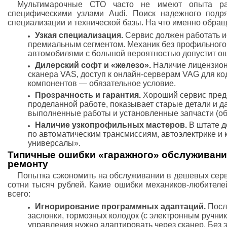
Мультимарочные СТО часто не имеют опыта ра
специфическими узлами Audi. Поиск надежного подря
специализации и технической базы. На что именно обра
Узкая специализация.
Сервис должен работать и
премиальным сегментом. Механик без профильного
автомобилями с большой вероятностью допустит ош
Дилерский софт и «железо».
Наличие лицензионн
сканера VAS, доступ к онлайн-серверам VAG для к
компонентов — обязательное условие.
Прозрачность и гарантия.
Хороший сервис предо
проделанной работе, показывает старые детали и д
выполненные работы и установленные запчасти (обы
Наличие узкопрофильных мастеров.
В штате д
по автоматическим трансмиссиям, автоэлектрике и к
универсалы».
Типичные ошибки «гаражного» обслуживани
ремонту
Попытка сэкономить на обслуживании в дешевых серв
сотни тысяч рублей. Какие ошибки механиков-любителе
всего:
Игнорирование программных адаптаций.
Посл
заслонки, тормозных колодок (с электронным ручни
управления нужно адаптировать через сканер. Без 