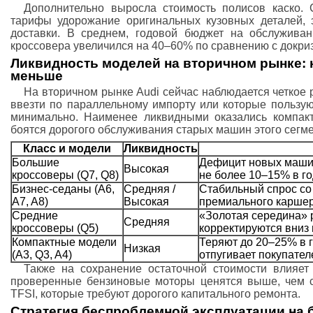
Дополнительно выросла стоимость полисов каско.
тарифы удорожание оригинальных кузовных деталей, 
доставки. В среднем, годовой бюджет на обслуживан
кроссовера увеличился на 40–60% по сравнению с докр
Ликвидность моделей на вторичном рынке: к
меньше
На вторичном рынке Audi сейчас наблюдается четкое
ввезти по параллельному импорту или которые пользую
минимально. Наименее ликвидными оказались компак
боятся дорогого обслуживания старых машин этого сегме
Класс и модели
Ликвидность
Большие
Дефицит новых машин
Высокая
кроссоверы (Q7, Q8)
не более 10–15% в го
Бизнес-седаны (A6,
Средняя /
Стабильный спрос со
A7, A8)
Высокая
премиального каршер
Средние
«Золотая середина» 
Средняя
кроссоверы (Q5)
корректируются вниз 
Компактные модели
Теряют до 20–25% в г
Низкая
(A3, Q3, A4)
отпугивает покупател
Также на сохранение остаточной стоимости влияет
проверенные бензиновые моторы ценятся выше, чем 
TFSI, которые требуют дорогого капитального ремонта.
Стратегия беспроблемной эксплуатации на 