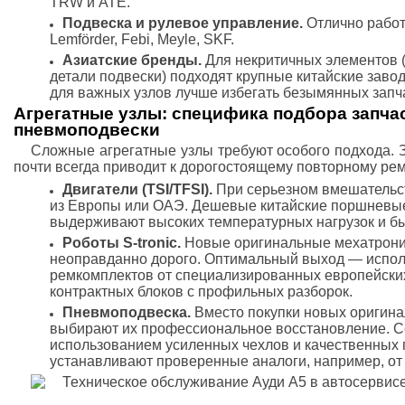
TRW и ATE.
Подвеска и рулевое управление.
Отлично работ
Lemförder, Febi, Meyle, SKF.
Азиатские бренды.
Для некритичных элементов (
детали подвески) подходят крупные китайские завод
для важных узлов лучше избегать безымянных запч
Агрегатные узлы: специфика подбора запчаст
пневмоподвески
Сложные агрегатные узлы требуют особого подхода. З
почти всегда приводит к дорогостоящему повторному рем
Двигатели (TSI/TFSI).
При серьезном вмешательст
из Европы или ОАЭ. Дешевые китайские поршневые
выдерживают высоких температурных нагрузок и бы
Роботы S-tronic.
Новые оригинальные мехатроник
неоправданно дорого. Оптимальный выход — испол
ремкомплектов от специализированных европейски
контрактных блоков с профильных разборок.
Пневмоподвеска.
Вместо покупки новых оригин
выбирают их профессиональное восстановление. С
использованием усиленных чехлов и качественных
устанавливают проверенные аналоги, например, от 