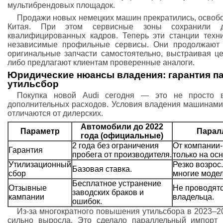
мультибрендовых площадок.
Продажи новых немецких машин прекратились, освоб
Китая. При этом сервисные зоны сохранили д
квалифицированных кадров. Теперь эти станции техн
независимые профильные сервисы. Они продолжают р
оригинальные запчасти самостоятельно, выстраивая це
либо предлагают клиентам проверенные аналоги.
Юридические нюансы владения: гарантия п
утильсбор
Покупка новой Audi сегодня — это не просто в
дополнительных расходов. Условия владения машинами
отличаются от дилерских.
Автомобили до 2022
Параметр
Паралл
года (официальные)
2 года без ограничения
От компании-
Гарантия
пробега от производителя.
только на ос
Утилизационный
Резко возрос
Базовая ставка.
сбор
многие модел
Бесплатное устранение
Отзывные
Не проводятс
заводских браков и
кампании
владельца.
ошибок.
Из-за многократного повышения утильсбора в 2023–20
сильно выросла. Это сделало параллельный импорт