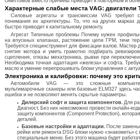
симптомов вместо причины приводит к повторным и бол
Характерные слабые места VAG: двигатели T
Силовые агрегаты и трансмиссии VAG требуют с
понимания их архитектуры. То, что на других марках 
быстро приводит к капитальному ремонту.
Агрегат Типичные проблемы Почему нужен профильн
на впускных клапанах, растяжение цепи ГРМ, течи те
Требуется специнструмент для фиксации валов. Мастер 
снятия мотора и уметь грамотно подбирать ревизиро
сцепления, отказы мехатроника, рывки при переключен
Необходима точная адаптация «железа» и софта. Требу
масло и умение перепрошивать блоки управления с акт
Электроника и калибровки: почему это крит
Автомобили VAG — это сложные компьютер
мультимарочные сканеры или базовые ELM327 здесь час
ошибок и не позволяют менять скрытые параметры.
Дилерский софт и защита компонентов.
Для ра
Диагност. Без них невозможно провести онлайн-код
защиту компонентов (Component Protection), котор
деталей.
Базовые настройки и адаптации.
После замены 
рейки или ремонта DSG блоки нужно «знакомить» с
специальные меню. Без этого машина будет работат