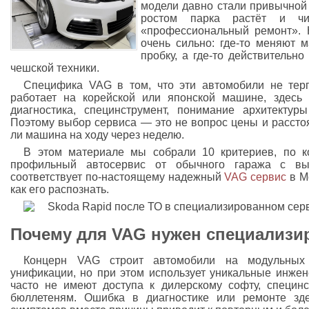
модели давно стали привычной 
ростом парка растёт и чи
«профессиональный ремонт». Н
очень сильно: где-то меняют 
пробку, а где-то действительн
чешской техники.
Специфика VAG в том, что эти автомобили не терп
работает на корейской или японской машине, здесь
диагностика, специнструмент, понимание архитектур
Поэтому выбор сервиса — это не вопрос цены и расстоя
ли машина на ходу через неделю.
В этом материале мы собрали 10 критериев, по к
профильный автосервис от обычного гаража с вы
соответствует по-настоящему надежный
VAG сервис
в М
как его распознать.
Почему для VAG нужен специализи
Концерн VAG строит автомобили на модульных
унификации, но при этом использует уникальные инж
часто не имеют доступа к дилерскому софту, специн
бюллетеням. Ошибка в диагностике или ремонте зде