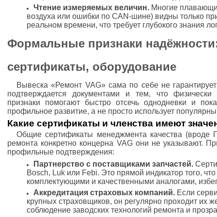
Чтение измеряемых величин.
Многие плавающие
воздуха или ошибки по CAN-шине) видны только пр
реальном времени, что требует глубокого знания ло
Формальные признаки надёжности:
сертификаты, оборудование
Вывеска «Ремонт VAG» сама по себе не гарантирует
подтверждается документами и тем, что физически
признаки помогают быстро отсечь однодневки и пока
профильное развитие, а не просто использует популярны
Какие сертификаты и членства имеют значе
Общие сертификаты менеджмента качества (вроде 
ремонта конкретно концерна VAG они не указывают. Пр
профильные подтверждения:
Партнерство с поставщиками запчастей.
Сертиф
Bosch, Luk или Febi. Это прямой индикатор того, чт
комплектующими и качественными аналогами, избег
Аккредитация страховых компаний.
Если серв
крупных страховщиков, он регулярно проходит их же
соблюдение заводских технологий ремонта и прозр