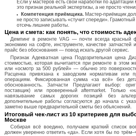
Если у мастеров есть свои наработки по адаптации
это признак реальной экспертизы, а не просто чтен
Компетенция приёмщика.
Мастер-приёмщик долж
не просто записывать «стучит спереди». Грамотный
отсечь лишние работы.
Цена и смета: как понять, что стоимость аде
Демпинг в ремонте VAG — почти всегда красный ф
экономию на софте, инструменте, качестве запчастей
прайс без обоснования — повод искать другой сервис.
Признак Адекватная цена Подозрительная цена Диа
стоимостью, которая вычитается при ремонте в этом ж
или «осмотр за 500 рублей» — обычно это поверхност
Расценка привязана к заводским нормативам или п
операциям. Фиксированная сумма «за всё» без де
обоснованность. Запчасти Предлагают выбор: ори
поставщик) или проверенный aftermarket. Только «
навязывание самых дорогих позиций без альте
дополнительные работы согласуются до начала с ука
заметно выше предварительной сметы без объяснений.
Итоговый чек‑лист из 10 критериев для выб
Москве
Собирая всё воедино, получаем краткий список во
должен уверенно ответить «да». Если хотя бы по трём