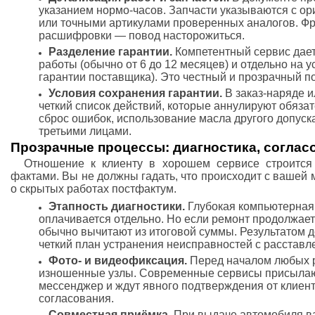
указанием нормо-часов. Запчасти указываются с 
или точными артикулами проверенных аналогов. Фр
расшифровки — повод насторожиться.
Разделение гарантии.
Компетентный сервис дает
работы (обычно от 6 до 12 месяцев) и отдельно на 
гарантии поставщика). Это честный и прозрачный п
Условия сохранения гарантии.
В заказ-наряде 
четкий список действий, которые аннулируют обяза
сброс ошибок, использование масла другого допуск
третьими лицами.
Прозрачные процессы: диагностика, соглас
Отношение к клиенту в хорошем сервисе строится 
фактами. Вы не должны гадать, что происходит с вашей 
о скрытых работах постфактум.
Этапность диагностики.
Глубокая компьютерная 
оплачивается отдельно. Но если ремонт продолжаетс
обычно вычитают из итоговой суммы. Результатом д
четкий план устранения неисправностей с расстав
Фото- и видеофиксация.
Перед началом любых р
изношенные узлы. Современные сервисы присылаю
мессенджер и ждут явного подтверждения от клиента
согласования.
Совместная приёмка.
При выдаче автомобиля в