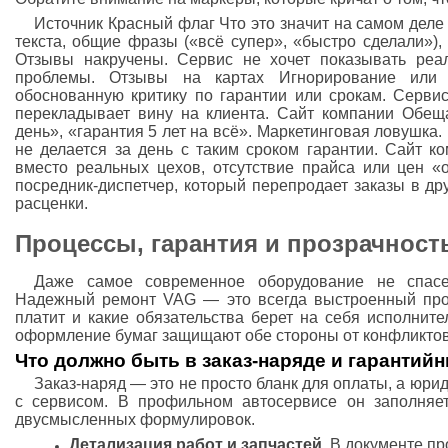
Источник Красный флаг Что это значит на самом дел
текста, общие фразы («всё супер», «быстро сделали»),
Отзывы накручены. Сервис не хочет показывать реа
проблемы. Отзывы на картах Игнорирование или 
обоснованную критику по гарантии или срокам. Сервис
перекладывает вину на клиента. Сайт компании Обещ
день», «гарантия 5 лет на всё». Маркетинговая ловушк
не делается за день с таким сроком гарантии. Сайт к
вместо реальных цехов, отсутствие прайса или цен «о
посредник-диспетчер, который перепродает заказы в др
расценки.
Процессы, гарантия и прозрачность
Даже самое современное оборудование не спасет
Надежный ремонт VAG — это всегда выстроенный проце
платит и какие обязательства берет на себя исполните
оформление бумаг защищают обе стороны от конфликтов
Что должно быть в заказ‑наряде и гарантий
Заказ-наряд — это не просто бланк для оплаты, а юр
с сервисом. В профильном автосервисе он заполняе
двусмысленных формулировок.
Детализация работ и запчастей.
В документе пр