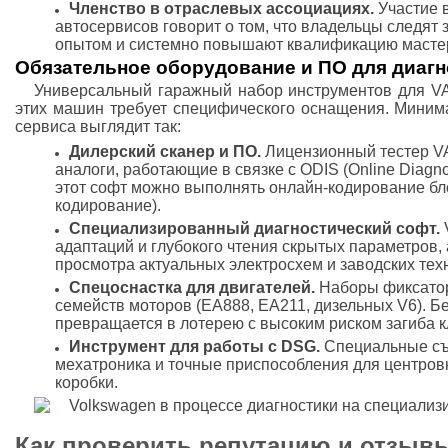
Членство в отраслевых ассоциациях.
Участие 
автосервисов говорит о том, что владельцы следят
опытом и системно повышают квалификацию масте
Обязательное оборудование и ПО для диагн
Универсальный гаражный набор инструментов для VA
этих машин требует специфического оснащения. Мини
сервиса выглядит так:
Дилерский сканер и ПО.
Лицензионный тестер V
аналоги, работающие в связке с ODIS (Online Diagnos
этот софт можно выполнять онлайн-кодирование б
кодирование).
Специализированный диагностический софт.
адаптаций и глубокого чтения скрытых параметров, а
просмотра актуальных электросхем и заводских техн
Спецоснастка для двигателей.
Наборы фиксатор
семейств моторов (EA888, EA211, дизельных V6). Б
превращается в лотерею с высоким риском загиба к
Инструмент для работы с DSG.
Специальные съ
мехатроника и точные приспособления для центровк
коробки.
Как проверить репутацию и отзыв