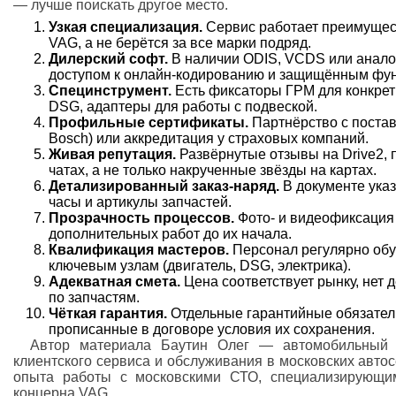
— лучше поискать другое место.
Узкая специализация.
Сервис работает преимущес
VAG, а не берётся за все марки подряд.
Дилерский софт.
В наличии ODIS, VCDS или анало
доступом к онлайн-кодированию и защищённым фу
Специнструмент.
Есть фиксаторы ГРМ для конкрет
DSG, адаптеры для работы с подвеской.
Профильные сертификаты.
Партнёрство с постав
Bosch) или аккредитация у страховых компаний.
Живая репутация.
Развёрнутые отзывы на Drive2,
чатах, а не только накрученные звёзды на картах.
Детализированный заказ-наряд.
В документе ука
часы и артикулы запчастей.
Прозрачность процессов.
Фото- и видеофиксация
дополнительных работ до их начала.
Квалификация мастеров.
Персонал регулярно обуч
ключевым узлам (двигатель, DSG, электрика).
Адекватная смета.
Цена соответствует рынку, нет 
по запчастям.
Чёткая гарантия.
Отдельные гарантийные обязатель
прописанные в договоре условия их сохранения.
Автор материала Баутин Олег — автомобильный 
клиентского сервиса и обслуживания в московских автос
опыта работы с московскими СТО, специализирующи
концерна VAG.