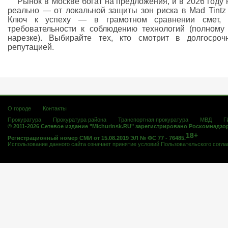
Рынок в Москве богат на предложения, и в 2026 году
реально — от локальной защиты зон риска в Mad Tintz 
Ключ к успеху — в грамотном сравнении смет, п
требовательности к соблюдению технологий (полному
нарезке). Выбирайте тех, кто смотрит в долгосро
репутацией.
О городе
Контакты
Прокуратура
Прокуратура района
Транспортная прокуратура
МВД
Г
© 2011-2026 Сетевое издание "Michurinsk.RU" зарегистрировано Роскомнадзо
18+
Регистрационный номер СМИ от 15.08.2019 ЭЛ № ФС 77 - 76485.
Использование данного сайта означает принятие условий
Пользовательского согл