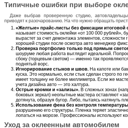
Типичные ошибки при выборе окл
Даже выбрав проверенную студию, автовладельц
приводят к разочарованию. На что нужно обращать прис
«Желтые» прайс-листы без фиксации итоговой
называет стоимость оклейки «от 100 000 рублей», бу
вырастет за счет демонтажа элементов, сложности г
хорошей студии после осмотра авто менеджер фикси
Проверка портфолио только под прямым свето
шоуруме любая работа выглядит идеальной. Попро
сбоку (торцевым светом) — именно так проявляются
поднятый ворс.
Игнорирование стыков и швов.
На капоте или ба
куска. Это нормально, если стык сделан строго по 
имеет толщину не более миллиметра. Если же мастер
учета дизайна авто — это халтура.
Острые кромки и «зализы».
В сложных зонах (нап
боковых зеркал) неопытные мастера оставляют «зал
дотянута, образуя бугор. Либо, пытаясь натянуть пл
Использование фена без контроля температуры
разрушению его структуры. Пленка теряет эластичн
лопаться на морозе. Профессионалы используют ко
Уход за оклеенным автомобилем