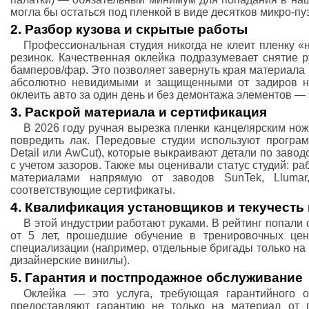
могла бы остаться под пленкой в виде десятков микро-пу
2. Разбор кузова и скрытые работы
Профессиональная студия никогда не клеит пленку «
резинок. Качественная оклейка подразумевает снятие р
бамперов/фар. Это позволяет завернуть края материала 
абсолютно невидимыми и защищенными от задиров на
оклеить авто за один день и без демонтажа элементов — 
3. Раскрой материала и сертификация
В 2026 году ручная вырезка пленки канцелярским нож
повредить лак. Передовые студии используют програ
Detail или AwCut), которые выкраивают детали по заво
с учетом зазоров. Также мы оценивали статус студий: 
материалами напрямую от заводов SunTek, Lluma
соответствующие сертификаты.
4. Квалификация установщиков и текучесть
В этой индустрии работают руками. В рейтинг попали 
от 5 лет, прошедшие обучение в тренировочных цен
специализации (например, отдельные бригады только на
дизайнерские винилы).
5. Гарантия и постпродажное обслуживание
Оклейка — это услуга, требующая гарантийного о
предоставляют гарантию не только на материал от 