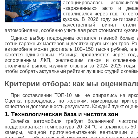
ассоциировалась исключит
«заряженных» авто и деш
отваливался через год, то се
кузова. В 2026 году антиграв
качественный винил стал
автомобилями, особенно учитывая рост стоимости кузовн
Однако выбор подрядчика остается главной болью 
сотни гаражных мастеров и десятки крупных центров. Раз
автомобиля может достигать 100–150 тысяч рублей, а в
кажется одинаковым. Разница проявляется через год
испорченным ЛКП, желтеющим лаком и отклеенны
столичный рынок, изучили отзывы за 2024–2025 годы, 
чтобы собрать актуальный рейтинг лучших студий оклейк
Критерии отбора: как мы оценивал
При составлении ТОП-10 мы не опирались на ярко
Оценка проводилась по жестким, измеримым крите
качество и долговечность результата. Каждый пункт оцен
1. Технологическая база и чистота зон
Оклейка автомобиля требует больничной чисто
поддерживаться температура 20–24 °C и влажность 50
камеры, мощной приточно-вытяжной вентиляции и 
палатки) — обязательный минимум для попадания в наш 