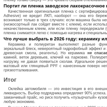
Портит ли пленка заводское лакокрасочное
Качественная оригинальная пленка с сертифицирова
Adhesive) не вредит ЛКП, наоборот — она его береж
возникают только в трех случаях: если машина была н
(низкосортный лак сойдет вместе с клеем), если испол
некачественным клеем, или если пленку передержали (
пленка снимается легко с помощью нагрева и специальн
Что лучше выбрать в 2026 году: керамику и
Керамика и полиуретан выполняют разные функ
зеркальный блеск, невероятный гидрофобный эффект и з
древесная смола, реагенты). Но керамика
не спаса
камней, веток деревьев, ключей на парковке. Полиуре
нагрузку, не давая появиться сколам. Идеальное реш
матовый или глянцевый PPF с нанесенным поверх нег
грязеотталкивания.
Итог
Оклейка автомобиля — это инвестиция в его внешн
ликвидность. Выбор подрядчика определяет 90% успеха
заманчивый прайс, но риск получить «пузырчатый» кузо
любую экономию.