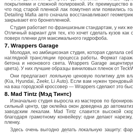
покрытиями и сложной полировкой. Их преимущество в 
что под старой пленкой лак помутнел или появились г
Detailing Mafia авто сначала восстанавливают геометрию
закрывают его бронепленкой.
Студия работает по франшизным стандартам, у них жес
Отличный вариант для тех, кто хочет сделать кузов как 
поверх пленки для максимального гидрофоба.
7. Wrappers Garage
Молодая, но амбициозная студия, которая сделала себ
наглядной трансляции процесса работы. Формат гараж
бетона и неонового света. Wrappers Garage акцентиру
цвета). У них лучшие образцы виниловых пленок от TeckWr
Они предлагают лояльную ценовую политику для вла
(Kia, Hyundai, Zeekr, Li Auto). Если вам нужен трендов
на ваш городской кроссовер — Wrappers сделают это быст
8. Mad Tintz (Мэд Тинтс)
Изначально студия выросла из мастеров по бронирова
сильный центр, где оклейка окон доведена до автомати
заводским лекалам. Mad Tintz славится высокой ско
благодаря грамотному конвейеру: одни делают нарезку
пленку.
Здесь очень выгодно делать локальную защиту: фары