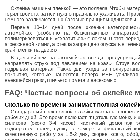
Оклейка машины пленкой — это полдела. Чтобы матер
терял свойств, за ней нужно правильно ухаживать. Пра
немного различаются, но базовые принципы одинаковы.
Первые 10–14 дней после оклейки категоричес
автомойках (особенно на бесконтактных аппаратах
полимеризоваться и «схватиться» с лаком. В этот пери
агрессивной химии, а стекла запрещено опускать в течен
край пленки на дверях.
В дальнейшем на автомойках всегда предупреждай
направлять струю под давлением на края». Струя вод
подрывая материал. Также для ухода за полиуретан
покрытия, которые наносятся поверх PPF, усилива
въевшейся грязи, птичьего помета и насекомых.
FAQ: Частые вопросы об оклейке 
Сколько по времени занимает полная оклей
Стандартный срок полной оклейки кузова в профессио
рабочих дней. Это время включает: тщательную мойку и х
силикона (около 3-4 часов), частичный демонтаж э
подворотом краев, сушку в камере и финальный ко
качественную работу за 1,5-2 дня, скорее всего, обой
пленку только сверху — это чревато скорым отклеивание