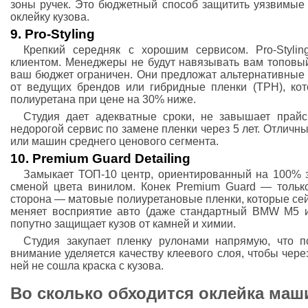
зоны ручек. Это бюджетный способ защитить уязвимые 
оклейку кузова.
9. Pro-Styling
Крепкий середняк с хорошим сервисом. Pro-Stylin
клиентом. Менеджеры не будут навязывать вам топовый
ваш бюджет ограничен. Они предложат альтернативные 
от ведущих брендов или гибридные пленки (TPH), ко
полиуретана при цене на 30% ниже.
Студия дает адекватные сроки, не завышает прайс
недорогой сервис по замене пленки через 5 лет. Отличн
или машин среднего ценового сегмента.
10. Premium Guard Detailing
Замыкает ТОП-10 центр, ориентированный на 100% 
сменой цвета винилом. Конек Premium Guard — тольк
сторона — матовые полиуретановые пленки, которые се
меняет восприятие авто (даже стандартный BMW M5 и
попутно защищает кузов от камней и химии.
Студия закупает пленку рулонами напрямую, что п
внимание уделяется качеству клеевого слоя, чтобы через
ней не сошла краска с кузова.
Во сколько обходится оклейка маш