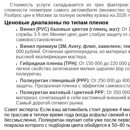
Стоимость услуги складывается из трех факторов
сложности геометрии самого автомобиля (множество гр
Разброс цен в Москве за полную оклейку кузова на 2026
Ценовые диапазоны по типам пленок
Винил (PVC) базовых цветов (глянец, мат):
От 1
службы 3-5 лет. Меняет цвет, дает слабую защиту от
самовосстановления.
Винил премиум (3M, Avery, флип, хамелеон, т
000 рублей. Отличная цветопередача, но материал ж
высокой квалификации мастера.
Гибридная пленка (TPH):
От 150 000 до 220 000 
легкое свойство затягивания мелких царапин (top coa
полиуретан.
Полиуретан глянцевый (PPF):
От 250 000 до 400
защиты. Прозрачная пленка с эффектом самовосстан
Полиуретан матовый / цветной PPF:
От 350 000
материал, сочетающий в себе кастомный внешний в
Самый дорогой сегмент рынка.
Совет эксперта: Если ваш автомобиль стоит дороже 4 ми
по трассам в теплое время года (когда асфальт свежий и
бессмысленно. Полиуретан окупает себя уже после первог
покраска которого с подбором цвета обойдется в 50–80 т