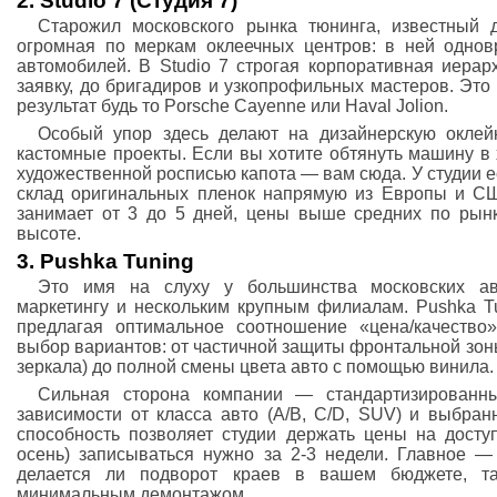
2. Studio 7 (Студия 7)
Старожил московского рынка тюнинга, известный 
огромная по меркам оклеечных центров: в ней однов
автомобилей. В Studio 7 строгая корпоративная иер
заявку, до бригадиров и узкопрофильных мастеров. Это
результат будь то Porsche Cayenne или Haval Jolion.
Особый упор здесь делают на дизайнерскую оклей
кастомные проекты. Если вы хотите обтянуть машину в 
художественной росписью капота — вам сюда. У студии е
склад оригинальных пленок напрямую из Европы и СШ
занимает от 3 до 5 дней, цены выше средних по рынку
высоте.
3. Pushka Tuning
Это имя на слуху у большинства московских ав
маркетингу и нескольким крупным филиалам. Pushka Tu
предлагая оптимальное соотношение «цена/качество
выбор вариантов: от частичной защиты фронтальной зоны
зеркала) до полной смены цвета авто с помощью винила.
Сильная сторона компании — стандартизированн
зависимости от класса авто (A/B, C/D, SUV) и выбран
способность позволяет студии держать цены на доступ
осень) записываться нужно за 2-3 недели. Главное —
делается ли подворот краев в вашем бюджете, т
минимальным демонтажом.