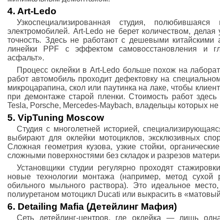
4. Art-Ledo
Узкоспециализированная студия, полюбившаяся
электромобилей. Art-Ledo не берет количеством, делая
точность. Здесь не работают с дешевыми китайскими
линейки PPF с эффектом самовосстановления и г
асфальт».
Процесс оклейки в Art-Ledo больше похож на лабора
работ автомобиль проходит дефектовку на специальном
микроцарапина, скол или паутинка на лаке, чтобы клиент
при демонтаже старой пленки. Стоимость работ здесь
Tesla, Porsche, Mercedes-Maybach, владельцы которых не
5. VipTuning Moscow
Студия с многолетней историей, специализирующаяся
выбирают для оклейки мотоциклов, эксклюзивных спор
Сложная геометрия кузова, узкие стойки, органически
сложными поверхностями без складок и разрезов материа
Установщики студии регулярно проходят стажировк
новые технологии монтажа (например, метод сухой 
обильного мыльного раствора). Это идеальное место
полиуретаном мотоцикл Ducati или выкрасить в «матовый
6. Detailing Mafia (Детейлинг Мафия)
Сеть детейлинг-центров, где оклейка — лишь одн