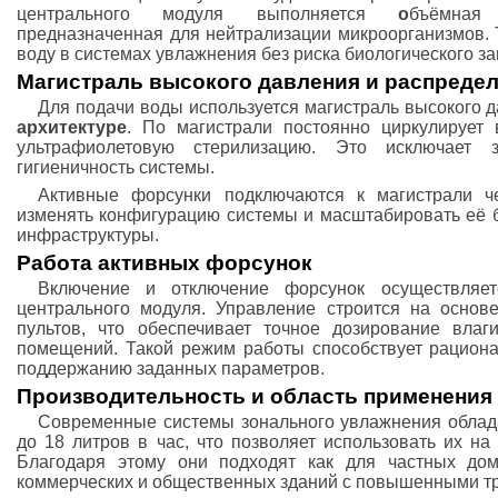
центрального модуля выполняется
о
бъёмная 
предназначенная для нейтрализации микроорганизмов. 
воду в системах увлажнения без риска биологического за
Магистраль высокого давления и распреде
Для подачи воды используется магистраль высокого 
архитектуре
. По магистрали постоянно циркулирует 
ультрафиолетовую стерилизацию. Это исключае
гигиеничность системы.
Активные форсунки подключаются к магистрали че
изменять конфигурацию системы и масштабировать её 
инфраструктуры.
Работа активных форсунок
Включение и отключение форсунок осуществляет
центрального модуля. Управление строится на основ
пультов, что обеспечивает точное дозирование вла
помещений. Такой режим работы способствует рацион
поддержанию заданных параметров.
Производительность и область применения
Современные системы зонального увлажнения облад
до 18 литров в час, что позволяет использовать их на
Благодаря этому они подходят как для частных дом
коммерческих и общественных зданий с повышенными тр