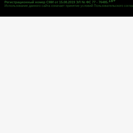
18+
Регистрационный номер СМИ от 15.08.2019 ЭЛ № ФС 77 - 76485.
Использование данного сайта означает принятие условий
Пользовательского согл