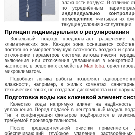
влажности воздуха. В отличие 
по усреднённым параметра
индивидуально контрол
помещениях
, учитывая их фу
текущие условия эксплуатации.
Принцип индивидуального регулирования
Зональный подход предполагает разделение з
климатических зон. Каждая зона оснащается собств
постоянно измеряет текущую влажность воздуха и срав
отклонении параметров система автоматически перед
включения или отключения увлажнения в конкретной 
частности, в решениях семейства
Manitoba
, ориентиров
микроклиматом.
Подобная логика работы позволяет одновременн
влажности, например, в жилых комнатах, санитарн
технических зонах, не создавая дискомфорта и не наруш
Подготовка воды как ключевой элемент си
Качество воды напрямую влияет на надёжность 
увлажнения. Перед подачей в центральный модуль вода
Тип и конфигурация фильтров подбираются в зависим
требуемой производительности.
После предварительной очистки применяется д
обеспечивающий глубокое удаление растворённых