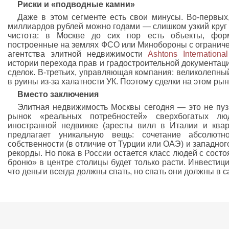
Риски и «подводные камни»
Даже в этом сегменте есть свои минусы. Во-первых,
миллиардов рублей можно годами — слишком узкий круг 
чистота: в Москве до сих пор есть объекты, фор
построенные на землях ФСО или Минобороны с ограниче
агентства элитной недвижимости
Ashtons Internationa
истории перехода прав и градостроительной документац
сделок. В-третьих, управляющая компания: великолепны
в руины из-за халатности УК. Поэтому сделки на этом рынк
Вместо заключения
Элитная недвижимость Москвы сегодня — это не пузы
рынок «реальных потребностей» сверхбогатых лю
иностранной недвижке (аресты вилл в Италии и квар
предлагает уникальную вещь: сочетание абсолют
собственности (в отличие от Турции или ОАЭ) и западног
рекорды. Но пока в России остается класс людей с состо
броню» в центре столицы будет только расти. Инвестици
что деньги всегда должны спать, но спать они должны в 