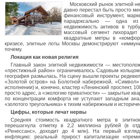
Московский рынок элитной н
давно перестал быть просто ме
финансовый инструмент, марк
парадоксально — одна из
недвижимость активов в турбу
массовый сегмент лихорадит 
квадратные метры в «комфор
кризисе, элитные лоты Москвы демонстрируют «иммун
почему.
Локация как новая религия
Главный закон элитной недвижимости — местополож
«престижный район» ограничивалось Садовым кольцом
география размылась. На сцену вышли проекты редев
«Золотой остров» на Болотной набережной, «Символ»
исполнении) и, конечно, кластер «Ленинский проспект, 1
просто адрес, а «экологию приватности» — закрытые кв
по концентрации комфорта не уступают западным ана
«золотого треугольника» к тихим набережным и историче
Цифры, которые лечат нервы
Средняя стоимость квадратного метра в элитн
перешагнула отметку в 2,2 миллиона рублей (в отд
«Ренессанс», доходит до 4 млн). На первый взгляд
инфляцию: реальный прирост капитализации «прем