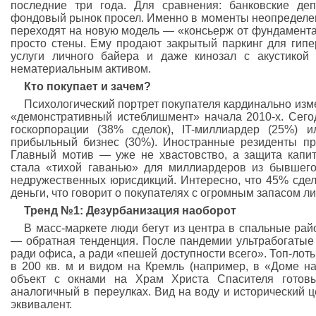
последние три года. Для сравнения: банковские де
фондовый рынок просел. Именно в моменты неопределен
переходят на новую модель — «консьерж от фундамента
просто стены. Ему продают закрытый паркинг для гип
услуги личного байера и даже кинозал с акустикой
нематериальным активом.
Кто покупает и зачем?
Психологический портрет покупателя кардинально изм
«демонстративный истеблишмент» начала 2010-х. Сег
госкорпорации (38% сделок), IT-миллиардер (25%) 
прибыльный бизнес (30%). Иностранные резиденты пр
Главный мотив — уже не хвастовство, а защита капи
стала «тихой гаванью» для миллиардеров из бывшего
недружественных юрисдикций. Интересно, что 45% сдел
деньги, что говорит о покупателях с огромным запасом л
Тренд №1: Дезурбанизация наоборот
В масс-маркете люди бегут из центра в спальные рай
— обратная тенденция. После пандемии ультрабогатые
ради офиса, а ради «пешей доступности всего». Топ-лот
в 200 кв. м и видом на Кремль (например, в «Доме н
объект с окнами на Храм Христа Спасителя готов
аналогичный в переулках. Вид на воду и исторический 
эквивалент.