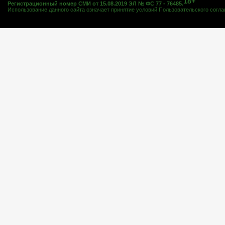
18+
Регистрационный номер СМИ от 15.08.2019 ЭЛ № ФС 77 - 76485.
Использование данного сайта означает принятие условий
Пользовательского согл