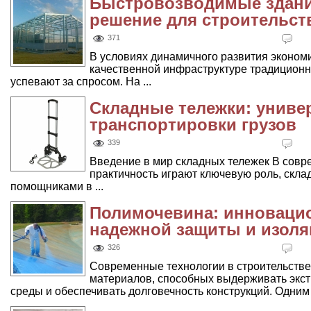
Быстровозводимые здани
решение для строительст
371
В условиях динамичного развития экономи
качественной инфраструктуре традиционн
успевают за спросом. На ...
Складные тележки: униве
транспортировки грузов
339
Введение в мир складных тележек В совр
практичность играют ключевую роль, скл
помощниками в ...
Полимочевина: инноваци
надежной защиты и изол
326
Современные технологии в строительств
материалов, способных выдерживать экст
среды и обеспечивать долговечность конструкций. Одним и