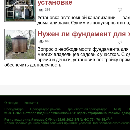
установке
356
Установка автономной канализации — важ
дома или дачи. Одним из популярных и на
Нужен ли фундамент для х
610
Вопрос о необходимости фундамента для 
многих владельцев садовых участков. С о
время и деньги, установив постройку пря
обеспечить долговечность
О городе
Контакты
Прокуратура
Прокуратура района
Транспортная прокуратура
МВД
Г
© 2011-2026 Сетевое издание "Michurinsk.RU" зарегистрировано Роскомнадзо
18+
Регистрационный номер СМИ от 15.08.2019 ЭЛ № ФС 77 - 76485.
Использование данного сайта означает принятие условий
Пользовательского согл