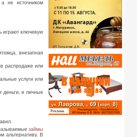
 а не источником
ь играют ключевую
итомца, внезапная
 в распродаже или
нальные услуги или
деньги, и личные
авил.
к называемые
займы
м альтернативу. В