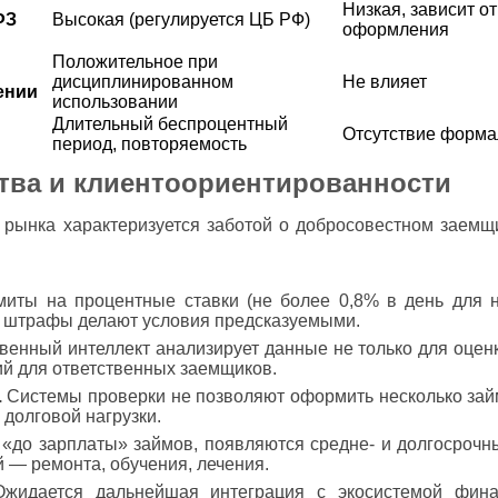
Низкая, зависит о
ФЗ
Высокая (регулируется ЦБ РФ)
оформления
Положительное при
дисциплинированном
Не влияет
ении
использовании
Длительный беспроцентный
Отсутствие форма
период, повторяемость
ства и клиентоориентированности
рынка характеризуется заботой о добросовестном заемщ
иты на процентные ставки (не более 0,8% в день для 
е штрафы делают условия предсказуемыми.
венный интеллект анализирует данные не только для оценк
й для ответственных заемщиков.
.
Системы проверки не позволяют оформить несколько за
долговой нагрузки.
до зарплаты» займов, появляются средне- и долгосрочн
 — ремонта, обучения, лечения.
жидается дальнейшая интеграция с экосистемой финан