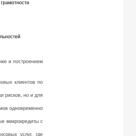
т грамотности
льностей
ике и построением
новых клиентов по
и рисков, но и для
ймов одновременно
ые микрокредиты с
совых услуг, где