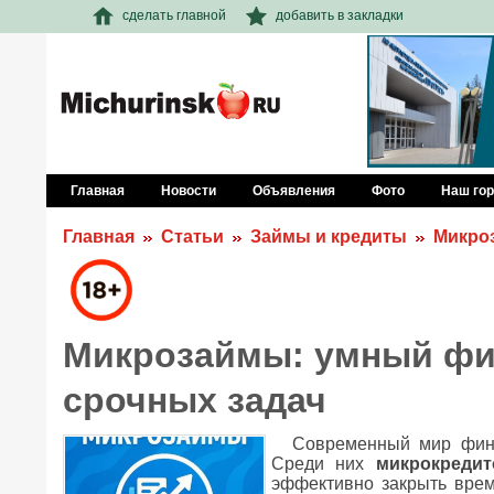
сделать главной
добавить в закладки
Главная
Новости
Объявления
Фото
Наш го
Главная
Статьи
Займы и кредиты
Микро
Микрозаймы: умный фи
срочных задач
Современный мир фина
Среди них
микрокредит
эффективно закрыть вре