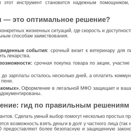
и этот инструмент становится надежным помощником,
м — это оптимальное решение?
нкретных жизненных ситуаций, где скорость и доступност
ьным способам заимствования.
двиденные события:
срочный визит к ветеринару для п
ть лекарства.
возможности:
срочная покупка товара по акции, участие
 до зарплаты осталось несколько дней, а оплатить комму
 пени.
акомых».
Оформление в легальной МФО защищает и ваши 
задокументированы.
ение: гид по правильным решениям
нтов. Сделать умный выбор помогут несколько простых пр
ется возможность взять деньги в долг у частного лица (та
О предоставляют более безопасную и защищенную законо