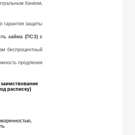
нтральным банком,
то гарантия защиты
ть займа (ПСЗ)
в
ам беспроцентный
ожность продления
заимствование
од расписку)
оворенностью,
ть