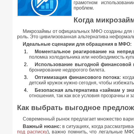
грамотном использовани
проблем.
Когда микрозай
Микрозаймы от официальных МФО созданы для ко
роль. Это цивилизованная альтернатива неформал
Идеальные сценарии для обращения в МФО:
Моментальное реагирование на непре
поломка холодильника или необходимость купи
Использование выгодной финансовой 
бронирование недорогого билета.
Оптимизация финансового потока:
когда
детский кружок нужно сегодня, чтобы избежать
Безопасная альтернатива «займам у зн
отношения, так как все условия прозрачны и 
Как выбрать выгодное предлож
Современный рынок предлагает множество вариа
Важный нюанс:
в ситуациях, когда рассматрива
под расписку
), важно помнить, что легальные МФ