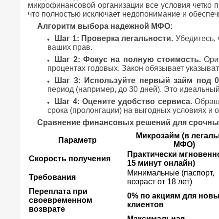
микрофинансовой организации все условия четко п
что полностью исключает недопонимание и обеспеч
Алгоритм выбора надежной МФО:
Шаг 1: Проверка легальности.
Убедитесь, 
ваших прав.
Шаг 2: Фокус на полную стоимость.
Орие
процентах годовых. Закон обязывает указыват
Шаг 3: Используйте первый займ под 0
период (например, до 30 дней). Это идеальный
Шаг 4: Оцените удобство сервиса.
Обраща
срока (пролонгации) на выгодных условиях и 
Сравнение финансовых решений для срочны
Микрозайм (в легал
Параметр
МФО)
Практически мгновенно
Скорость получения
15 минут онлайн)
Минимальные (паспорт,
Требования
возраст от 18 лет)
Переплата при
0% по акциям для нов
своевременном
клиентов
возврате
Максимальная