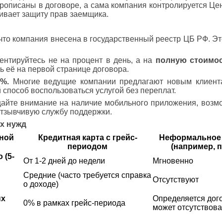
рописаны в договоре, а сама компания контролируется Це
ивает защиту прав заемщика.
что компания внесена в государственный реестр ЦБ РФ. Э
нтируйтесь не на процент в день, а на
полную стоимос
ь её на первой странице договора.
%.
Многие ведущие компании предлагают новым клиент
 способ воспользоваться услугой без переплат.
йте внимание на наличие мобильного приложения, возм
отзывчивую службу поддержки.
х нужд
ьной
Кредитная карта с грейс-
Неформальное 
периодом
(например, п
 (5-
От 1-2 дней до недели
Мгновенно
Средние (часто требуется справка
Отсутствуют
о доходе)
ых
Определяется дог
0% в рамках грейс-периода
может отсутствова