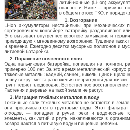
литий-ионные (Li-ion) аккумуля
опасности. Ниже — причины, п
в общем потоке ТКО, и порядок 
1. Возгорание
Li-ion аккумуляторы нестабильны при механических 
сортировочном конвейере батарейку раздавливают ил
Это вызывает внутреннее короткое замыкание и термич
приводящую к мгновенному возгоранию. Тушение таких 
и времени. Ежегодно десятки мусорных полигонов и мус
литиевой батарейки.
2. Поражение почвенного слоя
Одна пальчиковая батарейка, попавшая на полигон, ра
примерно 100 лет. За это время металлический корпус 
тяжёлые металлы: кадмий, свинец, никель, цинк и щело
почву вокруг места разложения непригодной для жизни.
грунт теряет плодородие. Естественное восстановление 
Растения и деревья на такой земле не растут.
3. Миграция тяжёлых металлов в воду
Токсичные соли тяжёлых металлов не остаются в земле
они просачиваются в грунтовые воды. Этот фильтрат
отходов, — попадает в ручьи, реки и водоносные г
элементы, как литий и ртуть, накапливаются в организ
возвращаются в питьевую воду и пищевые цепочки.