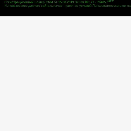
18+
Регистрационный номер СМИ от 15.08.2019 ЭЛ № ФС 77 - 76485.
Использование данного сайта означает принятие условий
Пользовательского согл