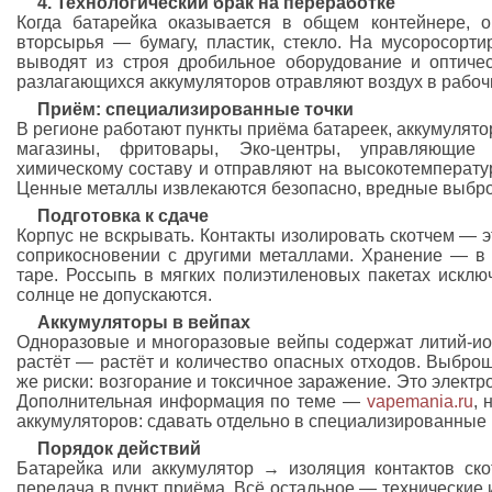
4. Технологический брак на переработке
Когда батарейка оказывается в общем контейнере, 
вторсырья — бумагу, пластик, стекло. На мусоросорт
выводят из строя дробильное оборудование и оптиче
разлагающихся аккумуляторов отравляют воздух в рабочи
Приём: специализированные точки
В регионе работают пункты приёма батареек, аккумулят
магазины, фритовары, Эко-центры, управляющие
химическому составу и отправляют на высокотемперату
Ценные металлы извлекаются безопасно, вредные выбр
Подготовка к сдаче
Корпус не вскрывать. Контакты изолировать скотчем — 
соприкосновении с другими металлами. Хранение — в 
таре. Россыпь в мягких полиэтиленовых пакетах исклю
солнце не допускаются.
Аккумуляторы в вейпах
Одноразовые и многоразовые вейпы содержат литий-ио
растёт — растёт и количество опасных отходов. Выброш
же риски: возгорание и токсичное заражение. Это электр
Дополнительная информация по теме —
vapemania.ru
, 
аккумуляторов: сдавать отдельно в специализированные 
Порядок действий
Батарейка или аккумулятор → изоляция контактов ск
передача в пункт приёма. Всё остальное — технические 