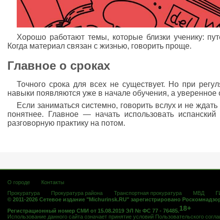
Хорошо работают темы, которые близки ученику: путе
Когда материал связан с жизнью, говорить проще.
Главное о сроках
Точного срока для всех не существует. Но при регу
навыки появляются уже в начале обучения, а уверенное
Если заниматься системно, говорить вслух и не ждать
понятнее. Главное — начать использовать испанский
разговорную практику на потом.
О городе
Контакты
Прокуратура
Прокуратура района
Транспортная прокуратура
МВД
Г
© 2011-2026 Сетевое издание "Michurinsk.RU" зарегистрировано Роскомнадзо
18+
Регистрационный номер СМИ от 15.08.2019 ЭЛ № ФС 77 - 76485.
Использование данного сайта означает принятие условий
Пользовательского согл