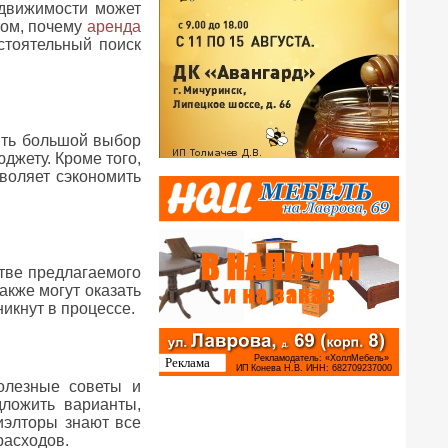
едвижимости может
том, почему
аренда
стоятельный поиск
ить большой выбор
джету. Кроме того,
воляет сэкономить
стве предлагаемого
акже могут оказать
икнут в процессе.
олезные советы и
ложить варианты,
иэлторы знают все
расходов.