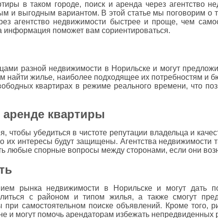
тиры в таком городе, поиск и аренда через агентство н
ым и выгодным вариантом. В этой статье мы поговорим о 
ез агентство недвижимости быстрее и проще, чем само
а информация поможет вам сориентироваться.
ьцами разной недвижимости в Норильске и могут предлож
м найти жилье, наиболее подходящее их потребностям и бю
вободных квартирах в режиме реального времени, что поз
и аренде квартиры
, чтобы убедиться в чистоте репутации владельца и каче
то их интересы будут защищены. Агентства недвижимости т
ь любые спорные вопросы между сторонами, если они возн
ть
анием рынка недвижимости в Норильске и могут дать п
литься с районом и типом жилья, а также смогут пред
 при самостоятельном поиске объявлений. Кроме того, р
оне и могут помочь арендаторам избежать непредвиденных 