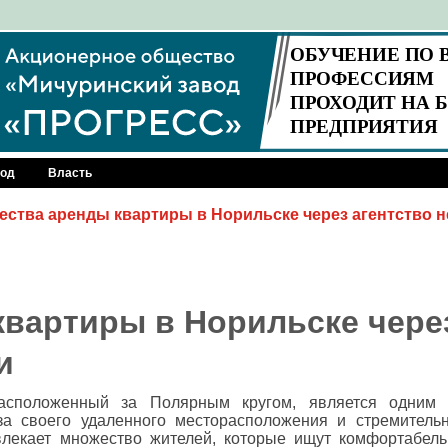
род
Власть
ства аренды квартиры в Норильске через агентство 
вартиры в Норильске чере
и
асположенный за Полярным кругом, является одним 
-за своего удаленного месторасположения и стремител
влекает множество жителей, которые ищут комфортабел