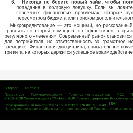
Никогда не берите новый займ, чтобы пога
попадания в долговую ловушку. Если вы ловите
серьезных финансовых проблемах, которые ну
пересмотром бюджета или поиском дополнительного
Микрокредитование — это мощный, но рискованный
сравнить со скорой помощью: он эффективен в кризи
регулярного «лечения». Современный рынок становится
для потребителя, но ответственность за грамотное 
заемщике. Финансовая дисциплина, внимательное изуче
три кита, на которых держится успешное взаимодействие
О городе
Контакты
Прокуратура
Прокуратура района
Транспортная прокуратура
МВД
Г
© 2011-2026 Сетевое издание "Michurinsk.RU" зарегистрировано Роскомнадзо
18+
Регистрационный номер СМИ от 15.08.2019 ЭЛ № ФС 77 - 76485.
Использование данного сайта означает принятие условий
Пользовательского согл