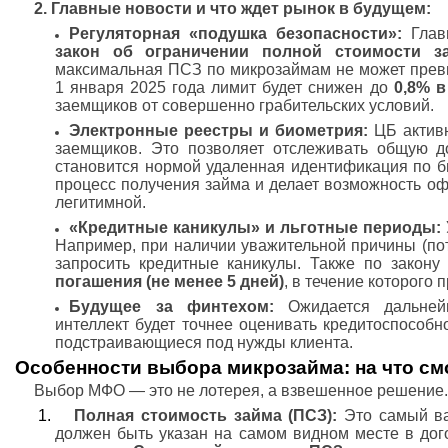
2. Главные новости и что ждет рынок в будущем:
Регуляторная «подушка безопасности»:
Глав
закон об ограничении полной стоимости з
максимальная ПСЗ по микрозаймам не может пре
1 января 2025 года лимит будет снижен до
0,8% в
заемщиков от совершенно грабительских условий.
Электронные реестры и биометрия:
ЦБ активн
заемщиков. Это позволяет отслеживать общую до
становится нормой удаленная идентификация по б
процесс получения займа и делает возможность о
легитимной.
«Кредитные каникулы» и льготные периоды:
Например, при наличии уважительной причины (по
запросить кредитные каникулы. Также по закон
погашения (не менее 5 дней)
, в течение которого
Будущее за финтехом:
Ожидается дальнейш
интеллект будет точнее оценивать кредитоспособн
подстраивающиеся под нужды клиента.
Особенности выбора микрозайма: на что см
Выбор МФО — это не лотерея, а взвешенное решение.
Полная стоимость займа (ПСЗ):
Это самый ва
должен быть указан на самом видном месте в дог