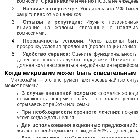
комиссии.
Сравнивайте именно ПСЗ
, а не ежедне
Наличие в госреестре:
Убедитесь, что МФО име
защитит вас от мошенников.
Отзывы и репутация:
Изучите независимы
внимание на жалобы, связанные с навязчив
комиссиями.
Прозрачность условий:
Четко должны быть 
просрочку, условия продления (пролонгации) займа
Удобство сервиса:
Оцените функциональность л
денег, доступность службы поддержки. Возможнос
должна компенсироваться неудобным интерфейсом 
Когда микрозайм может быть спасательным
Микрозайм — это инструмент для чрезвычайных ситуа
может помочь:
В случае внезапной поломки:
сломался холоди
возможность оформить займ , позволяет решит
отрываясь от работы или семьи.
При необходимости срочного лечения:
покупка
услуг, когда ждать нельзя.
Для использования акционных предложений:
жизненно необходимое со скидкой 50%, а денег до з