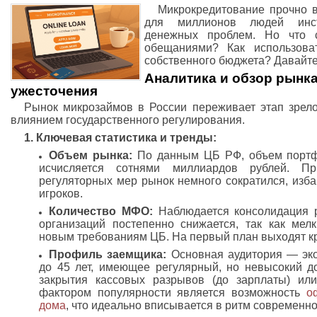
Микрокредитование прочно 
для миллионов людей инс
денежных проблем. Но что 
обещаниями? Как использова
собственного бюджета? Давайте
Аналитика и обзор рынка
ужесточения
Рынок микрозаймов в России переживает этап зрел
влиянием государственного регулирования.
1. Ключевая статистика и тренды:
Объем рынка:
По данным ЦБ РФ, объем портф
исчисляется сотнями миллиардов рублей. П
регуляторных мер рынок немного сократился, изб
игроков.
Количество МФО:
Наблюдается консолидация 
организаций постепенно снижается, так как мелк
новым требованиям ЦБ. На первый план выходят к
Профиль заемщика:
Основная аудитория — эко
до 45 лет, имеющее регулярный, но невысокий д
закрытия кассовых разрывов (до зарплаты) и
фактором популярности является возможность
о
дома
, что идеально вписывается в ритм современно