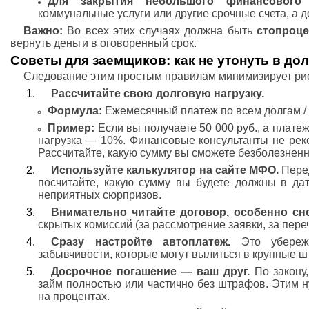
Для закрытия небольшого финансового 
коммунальные услуги или другие срочные счета, а д
Важно:
Во всех этих случаях должна быть
стопроце
вернуть деньги в оговоренный срок.
Советы для заемщиков: как не утонуть в дол
Следование этим простым правилам минимизирует рис
Рассчитайте свою долговую нагрузку.
Формула:
Ежемесячный платеж по всем долгам /
Пример:
Если вы получаете 50 000 руб., а платеж
нагрузка — 10%. Финансовые консультанты не рек
Рассчитайте, какую сумму вы сможете безболезненн
Используйте калькулятор на сайте МФО.
Перед
посчитайте, какую сумму вы будете должны в да
неприятных сюрпризов.
Внимательно читайте договор, особенно сно
скрытых комиссий (за рассмотрение заявки, за перечи
Сразу настройте автоплатеж.
Это убереже
забывчивости, которые могут вылиться в крупные 
Досрочное погашение — ваш друг.
По закону,
займ полностью или частично без штрафов. Этим н
на процентах.