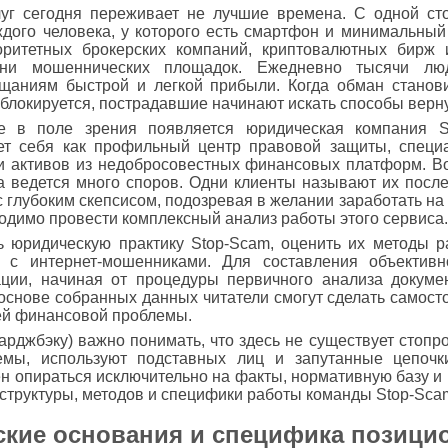
уг сегодня переживает не лучшие времена. С одной ст
дого человека, у которого есть смартфон и минимальный 
оритетных брокерских компаний, криптовалютных бирж 
тни мошеннических площадок. Ежедневно тысячи лю
щаниям быстрой и легкой прибыли. Когда обман станов
 блокируется, пострадавшие начинают искать способы верну
е в поле зрения появляется юридическая компания S
ует себя как профильный центр правовой защиты, спец
и активов из недобросовестных финансовых платформ. Во
а ведется много споров. Одни клиенты называют их посл
с глубоким скепсисом, подозревая в желании заработать на
бходимо провести комплексный анализ работы этого сервиса.
ь юридическую практику Stop-Scam, оценить их методы р
с интернет-мошенниками. Для составления объективн
ции, начиная от процедуры первичного анализа докуме
снове собранных данных читатели смогут сделать самост
оей финансовой проблемы.
арджбэку) важно понимать, что здесь не существует стопр
мы, используют подставных лиц и запутанные цепочк
н опираться исключительно на факты, нормативную базу и
структуры, методов и специфики работы команды Stop-Sca
кие основания и специфика позици