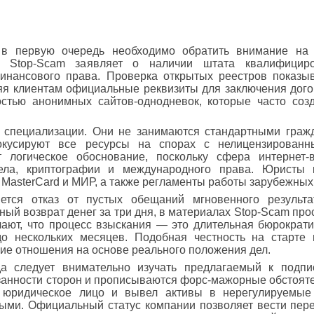
в первую очередь необходимо обратить внимание на 
кт Stop-Scam заявляет о наличии штата квалифицир
нансового права. Проверка открытых реестров показыв
ляя клиентам официальные реквизиты для заключения дого
остью анонимных сайтов-однодневок, которые часто со
й специализации. Они не занимаются стандартными граж
окусируют все ресурсы на спорах с нелицензирован
логическое обоснование, поскольку сфера интернет-в
дела, криптографии и международного права. Юристы
 MasterCard и МИР, а также регламенты работы зарубежных
тся отказ от пустых обещаний мгновенного результа
ный возврат денег за три дня, в материалах Stop-Scam пр
ают, что процесс взыскания — это длительная бюрократи
о нескольких месяцев. Подобная честность на старте 
ие отношения на основе реального положения дел.
да следует внимательно изучать предлагаемый к подпи
занности сторон и прописываются форс-мажорные обстояте
л юридическое лицо и вывел активы в нерегулируемы
ыми. Официальный статус компании позволяет вести пере