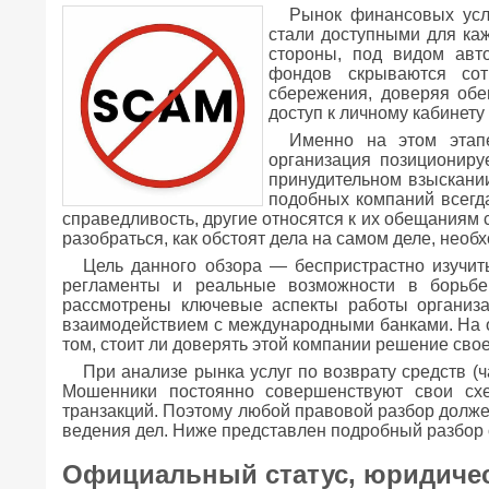
Рынок финансовых усл
стали доступными для каж
стороны, под видом авт
фондов скрываются со
сбережения, доверяя обе
доступ к личному кабинету
Именно на этом этап
организация позиционир
принудительном взыскани
подобных компаний всегд
справедливость, другие относятся к их обещаниям 
разобраться, как обстоят дела на самом деле, нео
Цель данного обзора — беспристрастно изучит
регламенты и реальные возможности в борьбе 
рассмотрены ключевые аспекты работы организа
взаимодействием с международными банками. На о
том, стоит ли доверять этой компании решение св
При анализе рынка услуг по возврату средств (ч
Мошенники постоянно совершенствуют свои схе
транзакций. Поэтому любой правовой разбор долже
ведения дел. Ниже представлен подробный разбор 
Официальный статус, юридичес