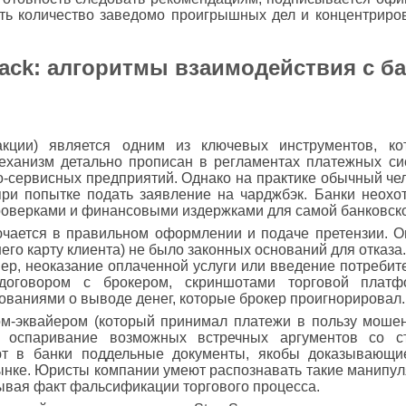
ть количество заведомо проигрышных дел и концентриров
ack: алгоритмы взаимодействия с б
акции) является одним из ключевых инструментов, ко
механизм детально прописан в регламентах платежных си
-сервисных предприятий. Однако на практике обычный чел
ри попытке подать заявление на чарджбэк. Банки неохот
проверками и финансовыми издержками для самой банковско
ючается в правильном оформлении и подаче претензии. О
его карту клиента) не было законных оснований для отказа.
р, неоказание оплаченной услуги или введение потребите
 договором с брокером, скриншотами торговой плат
ованиями о выводе денег, которые брокер проигнорировал.
ом-эквайером (который принимал платежи в пользу мошен
оспаривание возможных встречных аргументов со ст
ют в банки поддельные документы, якобы доказывающие
ынке. Юристы компании умеют распознавать такие манипул
вая факт фальсификации торгового процесса.