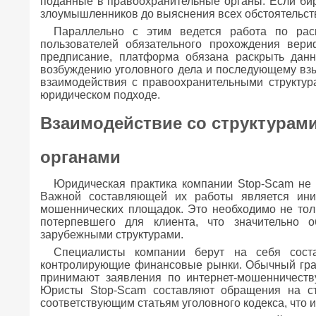
поданные в правоохранительные органы. Если бир
злоумышленников до выяснения всех обстоятельств
Параллельно с этим ведется работа по рас
пользователей обязательного прохождения вер
предписание, платформа обязана раскрыть данны
возбуждению уголовного дела и последующему взы
взаимодействия с правоохранительными структур
юридическом подходе.
Взаимодействие со структурам
органами
Юридическая практика компании Stop-Scam не
Важной составляющей их работы является иниц
мошеннических площадок. Это необходимо не толь
потерпевшего для клиента, что значительно 
зарубежными структурами.
Специалисты компании берут на себя сост
контролирующие финансовые рынки. Обычный граж
принимают заявления по интернет-мошенничеств
Юристы Stop-Scam составляют обращения на ст
соответствующим статьям уголовного кодекса, что