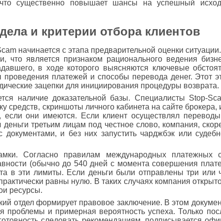
, что существенно повышает шансы на успешный исхо
дела и критерии отбора клиентов
Scam начинается с этапа предварительной оценки ситуаци
и, что является признаком рационального ведения бизн
адавшего, в ходе которого выясняются ключевые обстоят
 проведения платежей и способы перевода денег. Этот э
идические зацепки для инициирования процедуры возврата.
тся наличие доказательной базы. Специалисты Stop-Sc
у средств, скриншоты личного кабинета на сайте брокера,
, если они имеются. Если клиент осуществлял перевод
деньги третьим лицам под честное слово, компания, скоре
с документами, и без них запустить чарджбэк или судеб
мки. Согласно правилам международных платежных с
авности (обычно до 540 дней с момента совершения плате
та в эти лимиты. Если деньги были отправлены три или ч
практически равны нулю. В таких случаях компания открыт
ои ресурсы.
ий отдел формирует правовое заключение. В этом докуме
 проблемы и примерная вероятность успеха. Только после
готовность следовать рекомендациям, подписывается офи