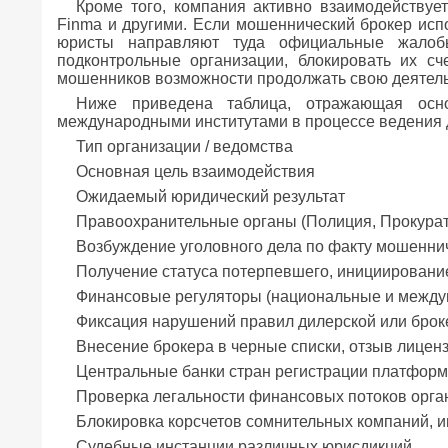
Кроме того, компания активно взаимодейству
Finma и другими. Если мошеннический брокер ис
юристы направляют туда официальные жалоб
подконтрольные организации, блокировать их сч
мошенников возможности продолжать свою деятельно
Ниже приведена таблица, отражающая осно
международными институтами в процессе ведения 
Тип организации / ведомства
Основная цель взаимодействия
Ожидаемый юридический результат
Правоохранительные органы (Полиция, Прокурат
Возбуждение уголовного дела по факту мошенни
Получение статуса потерпевшего, инициировани
Финансовые регуляторы (национальные и межд
Фиксация нарушений правил дилерской или брок
Внесение брокера в черные списки, отзыв лиценз
Центральные банки стран регистрации платфор
Проверка легальности финансовых потоков орга
Блокировка корсчетов сомнительных компаний, 
Судебные инстанции различных юрисдикций