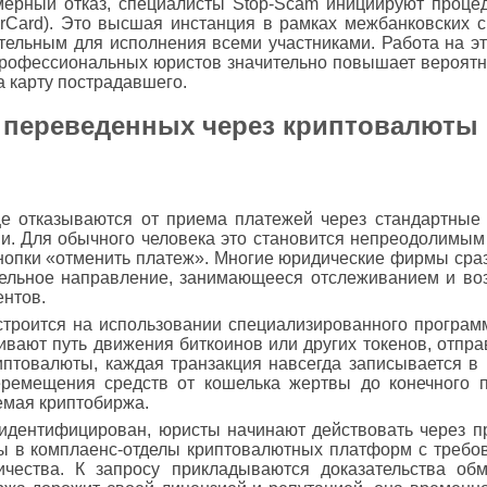
мерный отказ, специалисты Stop-Scam инициируют проце
rCard). Это высшая инстанция в рамках межбанковских с
тельным для исполнения всеми участниками. Работа на эт
профессиональных юристов значительно повышает вероятно
а карту пострадавшего.
, переведенных через криптовалюты
е отказываются от приема платежей через стандартные 
и. Для обычного человека это становится непреодолимым 
 кнопки «отменить платеж». Многие юридические фирмы сра
дельное направление, занимающееся отслеживанием и в
ентов.
троится на использовании специализированного програм
вают путь движения биткоинов или других токенов, отпра
птовалюты, каждая транзакция навсегда записывается в 
ремещения средств от кошелька жертвы до конечного п
емая криптобиржа.
идентифицирован, юристы начинают действовать через п
 в комплаенс-отделы криптовалютных платформ с требо
чества. К запросу прикладываются доказательства обм