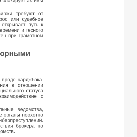
 блокирует активы
биржи требуют от
рос или судебное
 открывает путь к
времени и тесного
жен при грамотном
дзорными
 вроде чарджбэка.
ания в отношении
циального статуса
взаимодействие с
льные ведомства,
е органы неохотно
иберпреступлений.
ствия брокера по
домств.