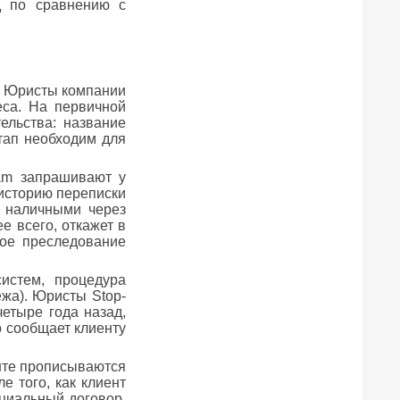
д по сравнению с
и. Юристы компании
еса. На первичной
ельства: название
тап необходим для
am запрашивают у
 историю переписки
ы наличными через
е всего, откажет в
ное преследование
истем, процедура
жа). Юристы Stop-
етыре года назад,
о сообщает клиенту
нте прописываются
 того, как клиент
циальный договор.