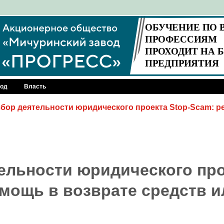
род
Власть
бор деятельности юридического проекта Stop-Scam: 
ельности юридического пр
омощь в возврате средств и