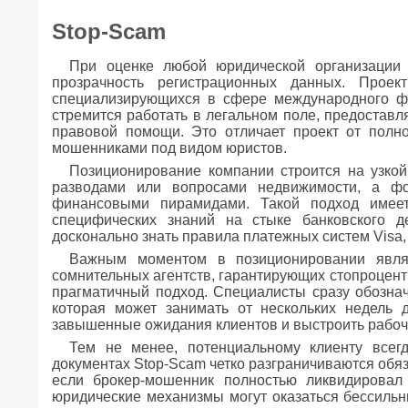
Stop-Scam
При оценке любой юридической организации 
прозрачность регистрационных данных. Прое
специализирующихся в сфере международного фи
стремится работать в легальном поле, предостав
правовой помощи. Это отличает проект от полн
мошенниками под видом юристов.
Позиционирование компании строится на узко
разводами или вопросами недвижимости, а ф
финансовыми пирамидами. Такой подход имеет 
специфических знаний на стыке банковского 
досконально знать правила платежных систем Visa,
Важным моментом в позиционировании являе
сомнительных агентств, гарантирующих стопроцент
прагматичный подход. Специалисты сразу обознач
которая может занимать от нескольких недель д
завышенные ожидания клиентов и выстроить рабоч
Тем не менее, потенциальному клиенту всег
документах Stop-Scam четко разграничиваются обя
если брокер-мошенник полностью ликвидирова
юридические механизмы могут оказаться бессильн