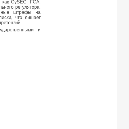
и как CySEC, FCA,
ьного регулятора,
омные штрафы на
писки, что лишает
претензий.
ударственными и