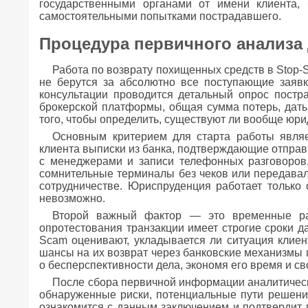
государственными органами от имени клиента
самостоятельными попытками пострадавшего.
Процедура первичного анализа 
Работа по возврату похищенных средств в Stop-
не берутся за абсолютно все поступающие заявк
консультации проводится детальный опрос постр
брокерской платформы, общая сумма потерь, даты
того, чтобы определить, существуют ли вообще юр
Основным критерием для старта работы являе
клиента выписки из банка, подтверждающие отправк
с менеджерами и записи телефонных разговоров
сомнительные терминалы без чеков или передавал 
сотрудничестве. Юриспруденция работает только 
невозможно.
Второй важный фактор — это временные ра
опротестования транзакции имеет строгие сроки д
Scam оценивают, укладывается ли ситуация клиен
шансы на их возврат через банковские механизмы 
о бесперспективности дела, экономя его время и св
После сбора первичной информации аналитическ
обнаруженные риски, потенциальные пути решения
ознакомится с данным заключением и подтвердит 