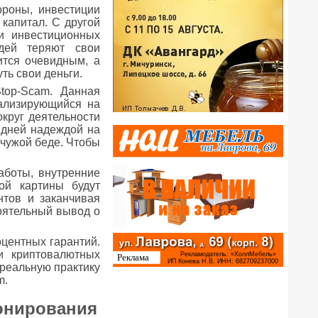
ороны, инвестиции
капитал. С другой
и инвестиционных
дей теряют свои
ится очевидным, а
ть свои деньги.
top-Scam. Данная
иализирующийся на
круг деятельности
едней надеждой на
 чужой беде. Чтобы
аботы, внутренние
ой картины будут
нтов и заканчивая
оятельный вывод о
оцентных гарантий.
и криптовалютных
 реальную практику
m.
онирования