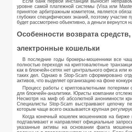
Если банк первой инстанции выносит неправо
уровне самой платежной системы (Visa или Maste
принятое арбитражным комитетом, является обяза
глубоких специфических знаний, поэтому участие 
будет рассмотрено объективно, а деньги вернутся н
Особенности возврата средств
электронные кошельки
В последние годы брокеры-мошенники все чащ
полностью переходя на криптовалютные транзакци
как в блокчейн-сетях нет центрального офиса или
таких дел. Однако в Stop-Scam сформировано от
активов, что выделяет организацию на фоне конкур
Процесс работы с криптовалютными потерями с
для блокчейн-аналитики. Юристы компании отслежи
Несмотря на миф об абсолютной анонимности кри
Специалисты Stop-Scam выстраивают цепочку пе
которым чаще всего оказывается крупная регулиру
Когда конечный кошелек мошенников на бирже 
подтавливают и направляют официальные запросы
указанные активы на основании факта мошенни