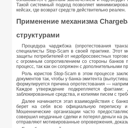
Такой системный подход позволяет минимизирова
кейсах, где возврат средств действительно реален.
Применение механизма Chargeb
структурами
Процедура чарджбэка (опротестования транз
специалисты Stop-Scam в своей практике. Этот 
защиты потребителей от недобросовестных торгово
с огромным сопротивлением со стороны банков п
процесс, так как он сопряжен с дополнительными 
Роль юристов Stop-Scam в этом процессе закл
документов так, чтобы у банка-эмитента (выпустивш
формулируется причина опротестования — наприме
Каждое утверждение подкрепляется фактами:
заблокированные средства, и копиями писем с треб
Далее начинается этап взаимодействия с банк
берет на себя всю официальную переписку и 
Мошеннические организации часто предоставля
совершил неудачные сделки и потерял деньги на р
отправляют мотивированные опровержения, доказы