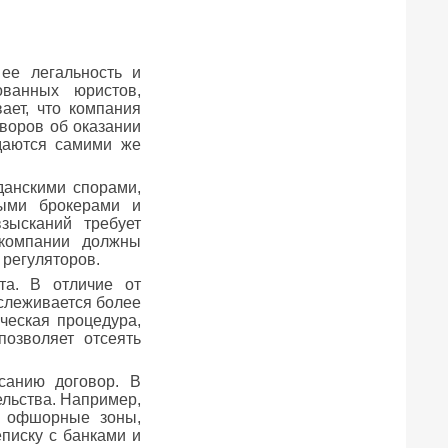
ее легальность и
ованных юристов,
ает, что компания
воров об оказании
здаются самими же
данскими спорами,
ными брокерами и
зысканий требует
 компании должны
 регуляторов.
та. В отличие от
ослеживается более
ческая процедура,
позволяет отсеять
санию договор. В
льства. Например,
е офшорные зоны,
писку с банками и