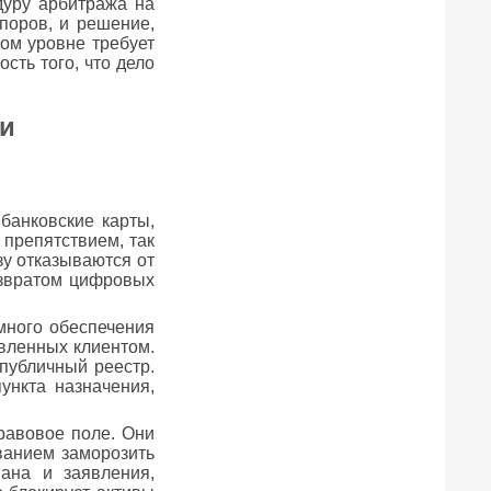
дуру арбитража на
поров, и решение,
ом уровне требует
сть того, что дело
 и
банковские карты,
препятствием, так
зу отказываются от
озвратом цифровых
много обеспечения
вленных клиентом.
публичный реестр.
ункта назначения,
равовое поле. Они
ванием заморозить
ана и заявления,