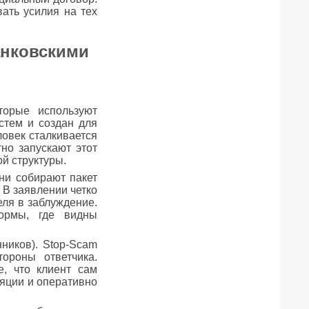
ать усилия на тех
анковскими
торые используют
стем и создан для
овек сталкивается
но запускают этот
й структуры.
ни собирают пакет
 В заявлении четко
ля в заблуждение.
формы, где видны
ников). Stop-Scam
ороны ответчика.
, что клиент сам
яции и оперативно