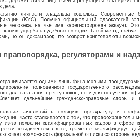
жа дорожит своей лицензией и репутацией, она временно
 дела.
крытию личности владельца кошелька. Современные 
ификации (KYC). Получив официальный адвокатский зап
е человека, на чье имя зарегистрирован аккаунт. Это
сканию ущерба в судебном порядке. Такой метод требует 
ами, но он доказывает, что возврат криптовалюты возмо
и правопорядка, регуляторами и на
 ограничивается одними лишь финансовыми процедурами
иирование полноценного государственного расследов
ко для наказания преступников, но и для получения офи
облегчает дальнейшие гражданско-правовые споры и 
авление заявлений в полицию, прокуратуру и профи
данин часто сталкивается с тем, что правоохранительны
у из-за нехватки квалифицированных кадров в сфере к
рогом юридическом языке, грамотно квалифицируя дей
 исключает возможность формальной отписки со стороны ве