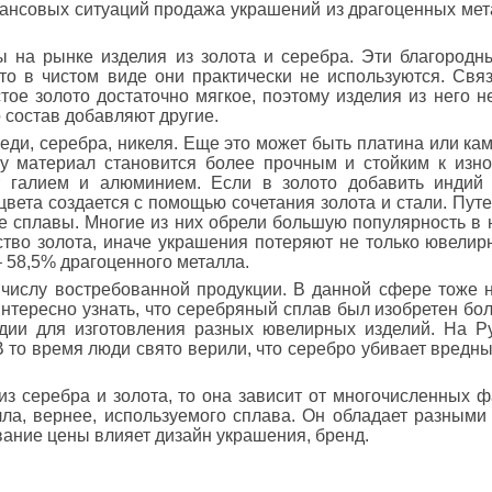
ансовых ситуаций продажа украшений из драгоценных мет
 на рынке изделия из золота и серебра. Эти благород
то в чистом виде они практически не используются. Связ
ое золото достаточно мягкое, поэтому изделия из него н
 состав добавляют другие.
ди, серебра, никеля. Еще это может быть платина или ка
лу материал становится более прочным и стойким к изно
т галием и алюминием. Если в золото добавить индий 
 цвета создается с помощью сочетания золота и стали. Пу
 сплавы. Многие из них обрели большую популярность в 
тво золота, иначе украшения потеряют не только ювелирн
 58,5% драгоценного металла.
числу востребованной продукции. В данной сфере тоже н
нтересно узнать, что серебряный сплав был изобретен бол
дии для изготовления разных ювелирных изделий. На Р
 то время люди свято верили, что серебро убивает вредн
из серебра и золота, то она зависит от многочисленных 
лла, вернее, используемого сплава. Он обладает разными
ание цены влияет дизайн украшения, бренд.