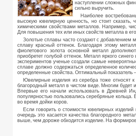
наступлении сложных фин
сильно выручить.
Наиболее востребованы
высокую ювелирную ценность, но стоит сказать, ч
химическими свойствами металлов. Например, чист
Для повышения тех или иных свойств металла в его
Золотые сплавы часто создают с добавлением ме
сплаву красный оттенок. Благодаря этому метал
фиолетового золота основной металл дополняю
приобретет голубой оттенок. Металл яркого синего
экспериментов ученые создали самые невероятные
сплаве должно содержаться определенное количес
определенные свойства. Оптимальный показатель –
Ювелирные изделия из серебра тоже относят к 
благородный металл в чистом виде. Многим будет и
Впервые его начали использовать в Древней Ин
популярностью пользовались серебряные кольца. В
во время дойки коров.
Если говорить о стоимости ювелирных изделий 
очередь это касается качества благородного мета
выше, чем дороже обходится изделие. На формиров