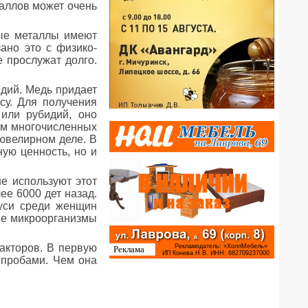
аллов может очень
ные металлы имеют
ано это с физико-
е прослужат долго.
мдий. Медь придает
су. Для получения
или рубидий, оно
тем многочисленных
ювелирном деле. В
ую ценность, но и
е используют этот
ее 6000 дет назад.
уси среди женщин
ые микроорганизмы
факторов. В первую
 пробами. Чем она