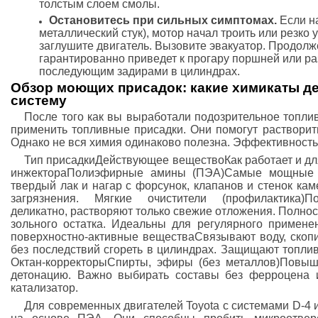
толстым слоем смолы.
Остановитесь при сильных симптомах.
Если н
металлический стук), мотор начал троить или резко
заглушите двигатель. Вызовите эвакуатор. Продолж
гарантированно приведет к прогару поршней или р
последующим задирами в цилиндрах.
Обзор моющих присадок: какие химикаты д
систему
После того как вы выработали подозрительное топли
применить топливные присадки. Они помогут растворит
Однако не вся химия одинаково полезна. Эффективность
Тип присадкиДействующее веществоКак работает и дл
инжектораПолиэфирные амины (ПЭА)Самые мощные р
твердый лак и нагар с форсунок, клапанов и стенок ка
загрязнения. Мягкие очистители (профилактика)П
деликатно, растворяют только свежие отложения. Полнос
зольного остатка. Идеальны для регулярного примене
поверхностно-активные веществаСвязывают воду, скопи
без последствий сгореть в цилиндрах. Защищают топли
Октан-корректорыСпирты, эфиры (без металлов)Повыш
детонацию. Важно выбирать составы без ферроцена и
катализатор.
Для современных двигателей Toyota с системами D-4 