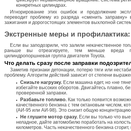
конкретных цилиндрах.
Игнорирование этих ошибок и продолжение эксп
переводит проблему из разряда «сменить заправку» 
зажигания и дорогостоящих элементов выхлопной систе
Экстренные меры и профилактика:
Если вы заподозрили, что залили некачественное топ
раньше вы отреагируете, тем меньше вреда п
цилиндропоршневая группа двигателя Toyota.
Что делать сразу после заправки подозрит
Заметив признаки детонации, потерю тяги или нестаб
проблему. Алгоритм действий зависит от степени выраж
Снизьте нагрузку.
Если машина едет, но «не тяне
избегайте высоких оборотов. Двигайтесь плавно, бе
проверенной заправки.
Разбавьте топливо.
Как только появится возможн
качественного бензина с тем октановым числом, ко
(АИ-95 или АИ-98). Это снизит общую концентраци
Не глушите мотор сразу.
Если вы только что вые
неладное, дайте автомобилю поработать на холосты
километров. Часть некачественного бензина сгорит, и