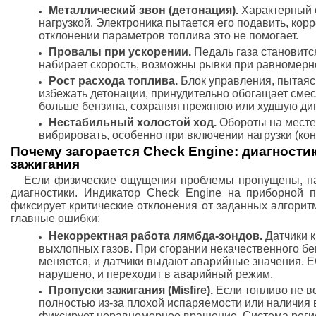
Металлический звон (детонация).
Характерный с
нагрузкой. Электроника пытается его подавить, кор
отклонении параметров топлива это не помогает.
Провалы при ускорении.
Педаль газа становитс
набирает скорость, возможны рывки при равномерн
Рост расхода топлива.
Блок управления, пытаяс
избежать детонации, принудительно обогащает сме
больше бензина, сохраняя прежнюю или худшую ди
Нестабильный холостой ход.
Обороты на месте 
вибрировать, особенно при включении нагрузки (ко
Почему загорается Check Engine: диагности
зажигания
Если физические ощущения проблемы пропущены, на
диагностики. Индикатор Check Engine на приборной па
фиксирует критические отклонения от заданных алгорит
главные ошибки:
Некорректная работа лямбда-зондов.
Датчики к
выхлопных газов. При сгорании некачественного б
меняется, и датчики выдают аварийные значения. 
нарушено, и переходит в аварийный режим.
Пропуски зажигания (Misfire).
Если топливо не в
полностью из-за плохой испаряемости или наличия 
фиксирует неравномерное вращение. Система реги