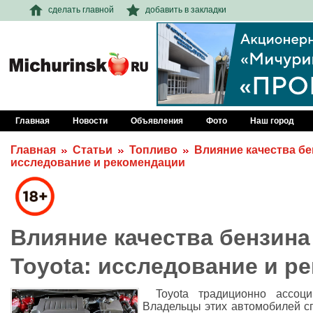
сделать главной
добавить в закладки
Главная
Новости
Объявления
Фото
Наш город
Главная
Статьи
Топливо
Влияние качества бе
исследование и рекомендации
Влияние качества бензина
Toyota: исследование и р
Toyota традиционно ассоци
Владельцы этих автомобилей с