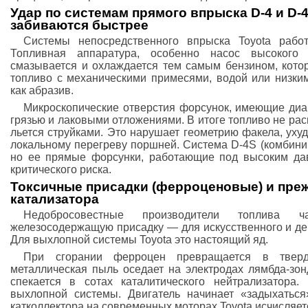
Удар по системам прямого впрыска D-4 и D-
забиваются быстрее
Системы непосредственного впрыска Toyota рабо
Топливная аппаратура, особенно насос высокого
смазывается и охлаждается тем самым бензином, котор
топливо с механическими примесями, водой или низки
как абразив.
Микроскопические отверстия форсунок, имеющие диам
грязью и лаковыми отложениями. В итоге топливо не ра
льется струйками. Это нарушает геометрию факела, уху
локальному перегреву поршней. Система D-4S (комбини
но ее прямые форсунки, работающие под высоким дав
критического риска.
Токсичные присадки (ферроценовые) и пре
катализатора
Недобросовестные производители топлива
железосодержащую присадку — для искусственного и де
Для выхлопной системы Toyota это настоящий яд.
При сгорании ферроцен превращается в твер
металлическая пыль оседает на электродах лямбда-зон
спекается в сотах каталитического нейтрализатора.
выхлопной системы. Двигатель начинает «задыхаться
катколлектора на современных моторах Toyota исчисляе