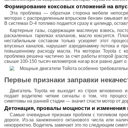
Формирование коксовых отложений на впус
Эта проблема — обратная сторона мебели непосред
моторах с распределенным впрыском бензин омывает вп
В системах D-4 топливо подается сразу в цилиндр, остав
Картерные газы, содержащие масляную взвесь, посто
раскаленных тарелках клапанов, масло коксуется. Пл
нестабильным составом только ускоряет этот процес
впускных каналов, нарушает аэродинамику потока и пр
повышенному расходу масла. На моторах Toyota с к
проблема решена частично за счет работы второй (расп
свыше 100-150 тысяч километров нагар все равно дает о 
Первые признаки заправки некаче
Двигатель Toyota не выходит из строя мгновенно из
подает водителю четкие сигналы о том, что процесс
симптомы на ранней стадии — значит спасти мотор от до
Детонация, провалы мощности и изменения 
Самые очевидные признаки проблем с топливом про
дороге. Из-за заниженного октанового числа или нали
некорректно. Водитель замечает это по следующим симп