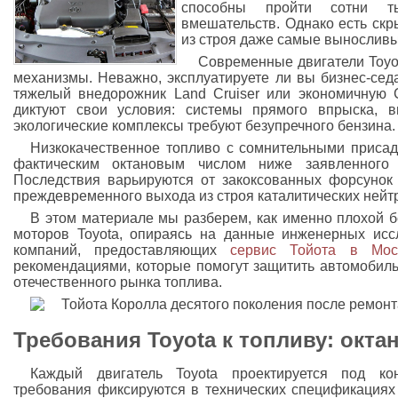
способны пройти сотни т
вмешательств. Однако есть ск
из строя даже самые выносливы
Современные двигатели Toyo
механизмы. Неважно, эксплуатируете ли вы бизнес-сед
тяжелый внедорожник Land Cruiser или экономичную 
диктуют свои условия: системы прямого впрыска, 
экологические комплексы требуют безупречного бензина.
Низкокачественное топливо с сомнительными приса
фактическим октановым числом ниже заявленного
Последствия варьируются от закоксованных форсунок
преждевременного выхода из строя каталитических нейт
В этом материале мы разберем, как именно плохой б
моторов Toyota, опираясь на данные инженерных исс
компаний, предоставляющих
сервис Тойота в Мос
рекомендациями, которые помогут защитить автомобиль
отечественного рынка топлива.
Требования Toyota к топливу: окта
Каждый двигатель Toyota проектируется под ко
требования фиксируются в технических спецификациях