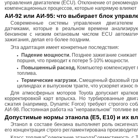
управления двигателем (ECU). Отклонение от рекомендо
компенсационных процессов, которые напрямую влияют н
АИ-92 или АИ-95: что выбирает блок управле
Современные системы управления двигателем 
датчиками, которые в реальном времени анализирую
бензином с низким октановым числом ECU автоматич
зажигания, делая его более поздним.
Эта адаптация имеет конкретные последствия:
Падение мощности.
Позднее зажигание снижает
поршня, что приводит к потере 5-10% мощности.
Повышенный расход.
Компьютер компенсирует 
топлива.
Термические нагрузки.
Смещенный фазовый граф
цилиндрах и выпускном тракте, что ускоряет износ 
Для атмосферных моторов Toyota допускает кратко
корректировкой карт впрыска. Но турбированные дви
сжатия (например, Dynamic Force) требуют строгого с
АИ-98. Постоянная работа на "неправильном" топливе ве
Допустимые нормы этанола (Е5, Е10) и их в
Этанол в составе бензина выполняет роль оксигенат
его концентрация строго регламентирована производите
Класс топливаСодержание этанолаСовместимость с 