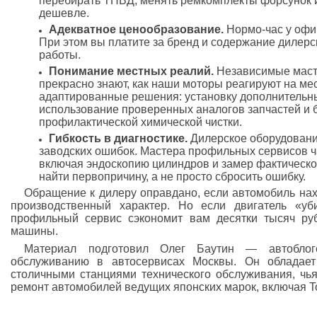
перебирать ТНВД, менять ремкомплекты форсунок и 
дешевле.
Адекватное ценообразование.
Нормо-час у офиц
При этом вы платите за бренд и содержание дилерск
работы.
Понимание местных реалий.
Независимые масте
прекрасно знают, как наши моторы реагируют на ме
адаптированные решения: установку дополнительны
использование проверенных аналогов запчастей и 
профилактической химической чистки.
Гибкость в диагностике.
Дилерское оборудование
заводских ошибок. Мастера профильных сервисов ч
включая эндоскопию цилиндров и замер фактическо
найти первопричину, а не просто сбросить ошибку.
Обращение к дилеру оправдано, если автомобиль нах
производственный характер. Но если двигатель «уб
профильный сервис сэкономит вам десятки тысяч ру
машины.
Материал подготовил Олег Баутин — автоблог
обслуживанию в автосервисах Москвы. Он обладае
столичными станциями технического обслуживания, чь
ремонт автомобилей ведущих японских марок, включая T