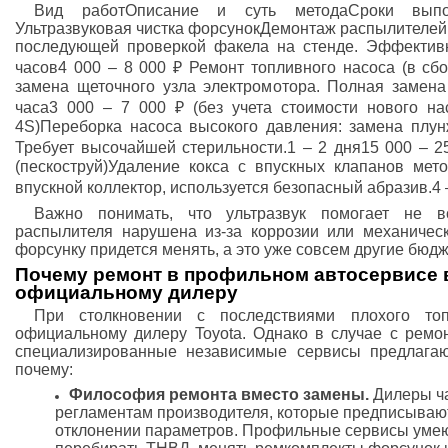
Вид работОписание и суть методаСроки выпол
Ультразвуковая чистка форсунокДемонтаж распылителей 
последующей проверкой факела на стенде. Эффективн
часов4 000 – 8 000 ₽ Ремонт топливного насоса (в сбо
замена щеточного узла электромотора. Полная замена 
часа3 000 – 7 000 ₽ (без учета стоимости нового н
4S)Переборка насоса высокого давления: замена плун
Требует высочайшей стерильности.1 – 2 дня15 000 – 2
(пескоструй)Удаление кокса с впускных клапанов мет
впускной коллектор, используется безопасный абразив.4 –
Важно понимать, что ультразвук помогает не в
распылителя нарушена из-за коррозии или механичес
форсунку придется менять, а это уже совсем другие бюдж
Почему ремонт в профильном автосервисе 
официальному дилеру
При столкновении с последствиями плохого то
официальному дилеру Toyota. Однако в случае с ремо
специализированные независимые сервисы предлагаю
почему:
Философия ремонта вместо замены.
Дилеры ча
регламентам производителя, которые предписывают
отклонении параметров. Профильные сервисы умею