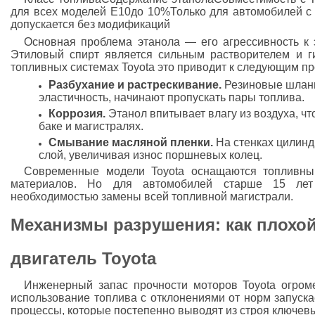
для всех моделей Е10до 10%Только для автомобилей с
допускается без модификаций
Основная проблема этанола — его агрессивность к
Этиловый спирт является сильным растворителем и г
топливных системах Toyota это приводит к следующим п
Разбухание и растрескивание.
Резиновые шланг
эластичность, начинают пропускать пары топлива.
Коррозия.
Этанол впитывает влагу из воздуха, ч
баке и магистралях.
Смывание масляной пленки.
На стенках цилинд
слой, увеличивая износ поршневых колец.
Современные модели Toyota оснащаются топливным
материалов. Но для автомобилей старше 15 лет
необходимостью замены всей топливной магистрали.
Механизмы разрушения: как плохой
двигатель Toyota
Инженерный запас прочности моторов Toyota огроме
использование топлива с отклонениями от норм запуск
процессы, которые постепенно выводят из строя ключевы